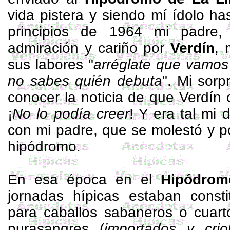
vida pistera y siendo mí ídolo h
principios de
1964 mi
padre, 
admiración y cariño por
Verdín
, 
sus labores "
arréglate que vamos
no sabes quién debuta
". Mi sor
conocer la noticia de que Verdín c
¡
No lo podía creer
! Y era tal mi
con mi padre, que se molestó y p
hipódromo.
En esa época en el
Hipódrom
jornadas hípicas estaban consti
para caballos sabaneros o cuart
purasangres (
importados y criol