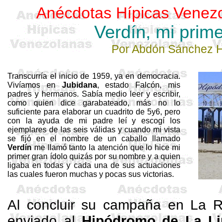
Anécdotas Hípicas Venez
Verdín, mi prime
Por
Abdón Sánchez
H
Transcurría el inicio de 1959, ya en democracia.
Vivíamos en
Jubidana
, estado Falcón, mis
padres y hermanos. Sabía medio leer y escribir,
como quien dice garabateado, más no lo
suficiente para elaborar un cuadrito de 5y6, pero
con la ayuda de mi padre leí y escogí los
ejemplares de las seis válidas y cuando mi vista
se fijó en el nombre de un caballo llamado
Verdín
me llamó tanto la atención que lo hice mi
primer gran ídolo quizás por su nombre y a quien
ligaba en todas y cada una de sus actuaciones
las cuales fueron muchas y pocas sus victorias.
Al concluir su campaña en La 
enviado al
Hipódromo de La L