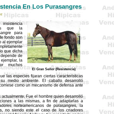
istencia En Los Purasangres
ez
istencia
os que la
angre para
 de fondo son
o al ejemplar
pletamente
do que dicha
 depende de
ejemplar, la
por muchos
El Gran Señor (Resistencia)
 las especies fijaran ciertas características
 su medio ambiente. El caballo desarrolló
al corriese como un mecanismo de defensa ante
za actualmente. Fue el hombre quien desarrolló
aciones a las mismas, a fin de adaptarlas a
iadores norteamericanos de purasangres, la
s, no siendo este el caso de los criadores