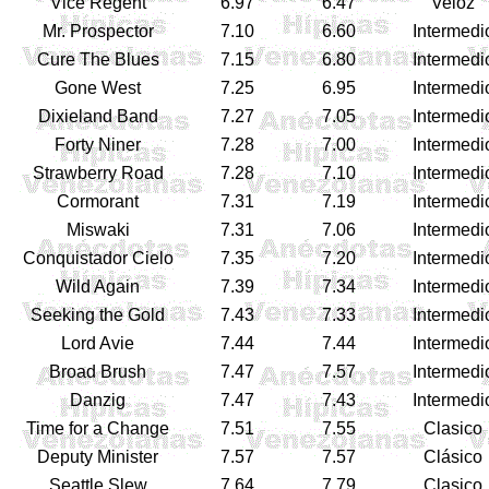
Vice Regent
6.97
6.47
Veloz
Mr. Prospector
7.10
6.60
Intermedi
Cure The Blues
7.15
6.80
Intermedi
Gone West
7.25
6.95
Intermedi
Dixieland Band
7.27
7.05
Intermedi
Forty Niner
7.28
7.00
Intermedi
Strawberry Road
7.28
7.10
Intermedi
Cormorant
7.31
7.19
Intermedi
Miswaki
7.31
7.06
Intermedi
Conquistador Cielo
7.35
7.20
Intermedi
Wild Again
7.39
7.34
Intermedi
Seeking the Gold
7.43
7.33
Intermedi
Lord Avie
7.44
7.44
Intermedi
Broad Brush
7.47
7.57
Intermedi
Danzig
7.47
7.43
Intermedi
Time for a Change
7.51
7.55
Clasico
Deputy Minister
7.57
7.57
Clásico
Seattle Slew
7.64
7.79
Clasico