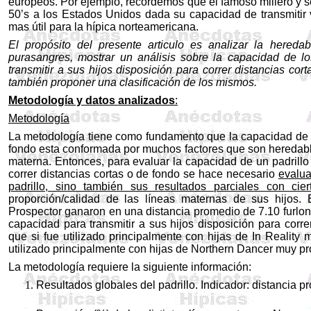
europeos. Por ejemplo, recordemos que el famoso millero y s
50’s a los Estados Unidos dada su capacidad de transmitir 
mas útil para la hípica norteamericana.
El propósito del presente articulo es analizar la heredab
purasangres, mostrar un análisis sobre la capacidad de lo
transmitir a sus hijos disposición para correr distancias cor
también proponer una clasificación de los mismos.
Metodología y datos analizados
:
Metodología
La metodología tiene como fundamento que la capacidad de u
fondo esta conformada por muchos factores que son heredables
materna. Entonces, para evaluar la capacidad de un padrillo p
correr distancias cortas o de fondo se hace necesario
evalua
padrillo, sino también sus resultados parciales con cie
proporción/calidad de las líneas maternas de sus hijos
Prospector ganaron en una distancia promedio de 7.10 furlo
capacidad para transmitir a sus hijos disposición para corre
que si fue utilizado principalmente con hijas de In Realit
utilizado principalmente con hijas de Northern Dancer muy 
La metodología requiere la siguiente información:
Resultados globales del padrillo. Indicador: distancia p