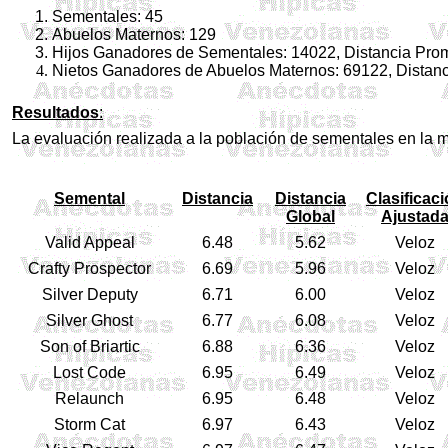
Sementales: 45
Abuelos Maternos: 129
Hijos Ganadores de Sementales: 14022, Distancia Prom
Nietos Ganadores de Abuelos Maternos: 69122, Distanc
Resultados
:
La evaluación realizada a la población de sementales en la mu
Semental
Distancia
Distancia
Clasificac
Global
Ajustad
Valid Appeal
6.48
5.62
Veloz
Crafty Prospector
6.69
5.96
Veloz
Silver Deputy
6.71
6.00
Veloz
Silver Ghost
6.77
6.08
Veloz
Son of Briartic
6.88
6.36
Veloz
Lost Code
6.95
6.49
Veloz
Relaunch
6.95
6.48
Veloz
Storm Cat
6.97
6.43
Veloz