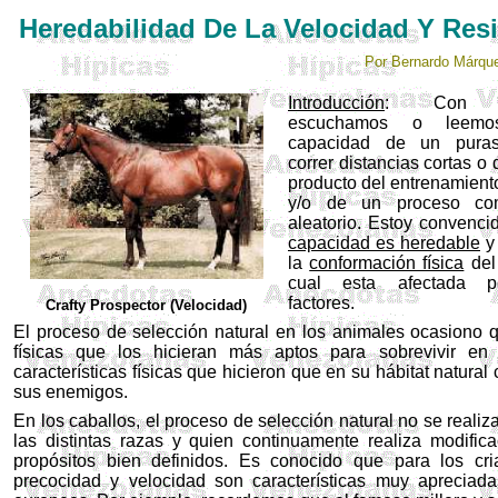
Heredabilidad De La Velocidad Y Res
Por Bernardo Márqu
Introducción
: Con ins
escuchamos o leem
capacidad de un puras
correr distancias cortas o
producto del entrenamient
y/o de un proceso com
aleatorio. Estoy convenci
capacidad es heredable
y
la
conformación física
del 
cual esta afectada 
factores.
Crafty Prospector (Velocidad)
El proceso de selección natural en los animales ocasiono que
físicas que los hicieran más aptos para sobrevivir en
características físicas que hicieron que en su hábitat natur
sus enemigos.
En los caballos, el proceso de selección natural no se reali
las distintas razas y quien continuamente realiza modific
propósitos bien definidos. Es conocido que para los cr
precocidad y velocidad son características muy apreciada