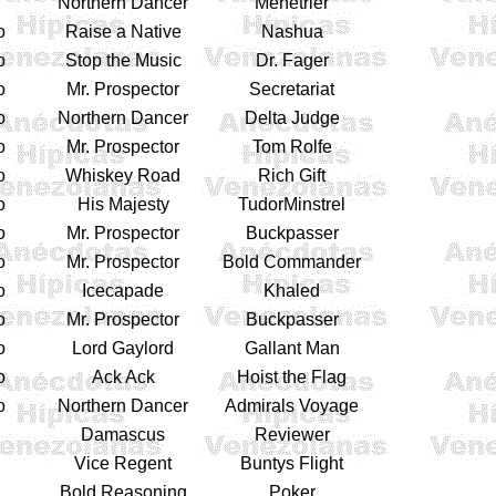
Northern Dancer
Menetrier
o
Raise a Native
Nashua
o
Stop the Music
Dr. Fager
o
Mr. Prospector
Secretariat
o
Northern Dancer
Delta Judge
o
Mr. Prospector
Tom Rolfe
o
Whiskey Road
Rich Gift
o
His Majesty
TudorMinstrel
o
Mr. Prospector
Buckpasser
o
Mr. Prospector
Bold Commander
o
Icecapade
Khaled
o
Mr. Prospector
Buckpasser
o
Lord Gaylord
Gallant Man
o
Ack Ack
Hoist the Flag
o
Northern Dancer
Admirals Voyage
Damascus
Reviewer
Vice Regent
Buntys Flight
Bold Reasoning
Poker