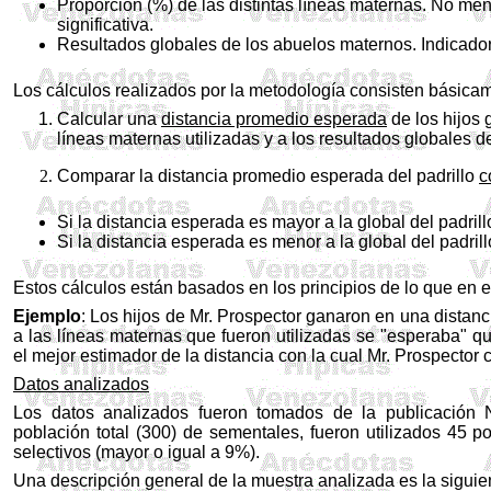
Proporción (%) de las distintas líneas maternas. No men
significativa.
Resultados globales de los abuelos maternos. Indicador
Los cálculos realizados por la metodología consisten básica
Calcular una
distancia promedio esperada
de los hijos 
líneas maternas utilizadas y a los resultados globales 
Comparar la distancia promedio esperada del padrillo
c
Si la distancia esperada es mayor a la global del padrillo:
Si la distancia esperada es menor a la global del padrillo
Estos cálculos están basados en los principios de lo que en e
Ejemplo
: Los hijos de Mr. Prospector ganaron en una distan
a las líneas maternas que fueron utilizadas se "esperaba" q
el mejor estimador de la distancia con la cual Mr. Prospector 
Datos analizados
Los datos analizados fueron tomados de la publicación
población total (300) de sementales, fueron utilizados 45 
selectivos (mayor o igual a 9%).
Una descripción general de la muestra analizada es la siguie