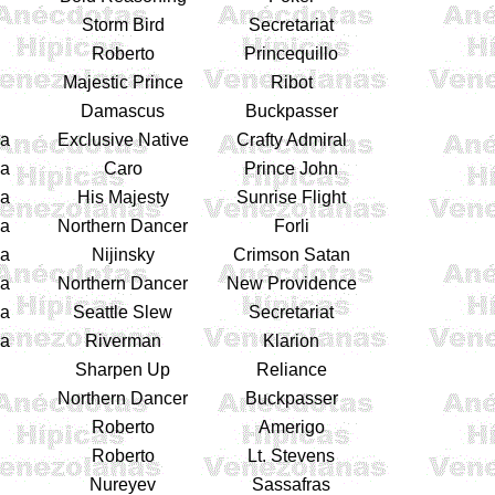
Storm Bird
Secretariat
Roberto
Princequillo
Majestic Prince
Ribot
Damascus
Buckpasser
ia
Exclusive Native
Crafty Admiral
ia
Caro
Prince John
ia
His Majesty
Sunrise Flight
ia
Northern Dancer
Forli
ia
Nijinsky
Crimson Satan
ia
Northern Dancer
New Providence
ia
Seattle Slew
Secretariat
ia
Riverman
Klarion
Sharpen Up
Reliance
Northern Dancer
Buckpasser
Roberto
Amerigo
Roberto
Lt. Stevens
Nureyev
Sassafras