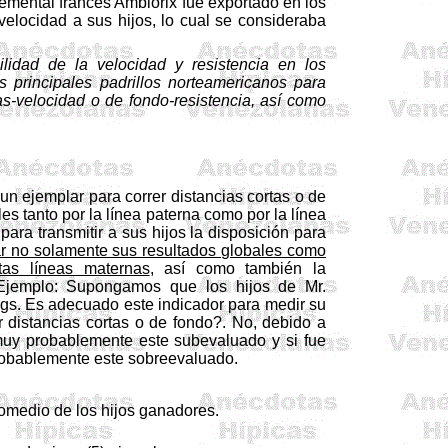
emental francés Ambiorix fue exportado en los
velocidad a sus hijos, lo cual se consideraba
ilidad de la velocidad y resistencia en los
s principales padrillos norteamericanos para
tas-velocidad o de fondo-resistencia, así como
n ejemplar para correr distancias cortas o de
 tanto por la línea paterna como por la línea
ara transmitir a sus hijos la disposición para
r no solamente sus resultados globales como
rtas líneas maternas
, así como también la
. Ejemplo: Supongamos que los hijos de Mr.
ngs. Es adecuado este indicador para medir su
r distancias cortas o de fondo?. No, debido a
y muy probablemente este subevaluado y si fue
probablemente este sobreevaluado.
romedio de los hijos ganadores.