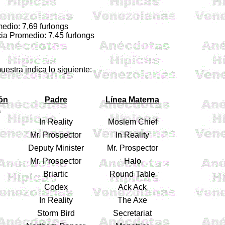
edio: 7,69 furlongs
ia Promedio: 7,45 furlongs
estra indica lo siguiente:
ión
Padre
Línea Materna
a
In Reality
Moslem Chief
Mr. Prospector
In Reality
Deputy Minister
Mr. Prospector
Mr. Prospector
Halo
Briartic
Round Table
Codex
Ack Ack
In Reality
The Axe
Storm Bird
Secretariat