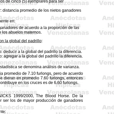
os de cinco (5) ejemplares para ser
: distancia promedio de los nietos ganadores
mente en:
ganadores de acuerdo a la proporción de las
de los abuelos maternos.
on la global del padrillo
:
 deducir a la global del padrillo la diferencia.
: agregar a la global del padrillo la diferencia.
stadística se denomina análisis de varianza.
cia promedio de 7.10 furlongs, pero de acuerdo
ue dieran en promedio 7.60 furlongs, entonces
contribuye en los cruces es de 6.60 furlongs.
 NICKS 1999/2000, The Blood Horse. De la
por ser los de mayor producción de ganadores
nte: