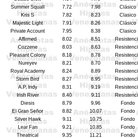
Summer Squall
7.72
7.98
Clásico
Kris S
7.82
8.23
Clasico
Majestic Light
7.91
8.26
Clásico
Private Account
7.95
8.38
Clasico
Affirmed
8.02
8.51
Resistenc
Cozzene
8.03
8.63
Resistenc
Pleasant Colony
8.18
8.78
Resistenc
Nureyev
8.21
8.70
Resistenc
Royal Academy
8.24
8.89
Resistenc
Storm Bird
8.27
8.95
Resistenc
A.P. Indy
8.31
9.19
Resistenc
Irish River
8.40
9.11
Resistenc
Diesis
8.79
9.96
Fondo
El Gran Señor
8.82
10.07
Fondo
Silver Hawk
9.11
10.75
Fondo
Lear Fan
9.21
10.85
Fondo
Theatrical
9.35
11.21
Fondo