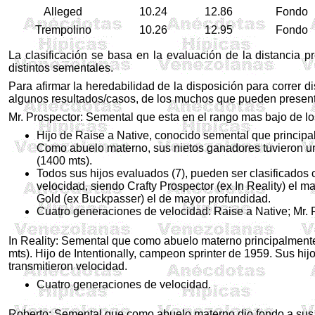
Alleged
10.24
12.86
Fondo
Trempolino
10.26
12.95
Fondo
La clasificación se basa en la evaluación de la distancia 
distintos sementales.
Para afirmar la heredabilidad de la disposición para correr d
algunos resultados/casos, de los muchos que pueden present
Mr. Prospector: Semental que esta en el rango mas bajo de lo
Hijo de Raise a Native, conocido semental que princip
Como abuelo materno, sus nietos ganadores tuvieron un 
(1400 mts).
Todos sus hijos evaluados (7), pueden ser clasificados
velocidad, siendo Crafty Prospector (ex In Reality) el m
Gold (ex Buckpasser) el de mayor profundidad.
Cuatro generaciones de velocidad: Raise a Native; Mr. P
In Reality: Semental que como abuelo materno principalmente
mts). Hijo de Intentionally, campeon sprinter de 1959. Sus hi
transmitieron velocidad.
Cuatro generaciones de velocidad.
Roberto: Semental que como abuelo materno dio fondo a sus 