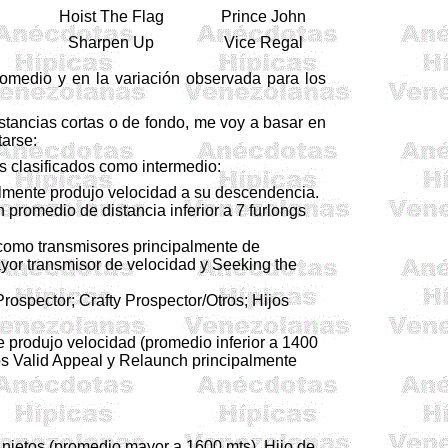
Hoist The Flag
Prince John
Sharpen Up
Vice Regal
promedio y en la variación observada para los
istancias cortas o de fondo, me voy a basar en
arse:
s clasificados como intermedio:
almente produjo velocidad a su descendencia.
promedio de distancia inferior a 7 furlongs
 como transmisores principalmente de
ayor transmisor de velocidad y Seeking the
rospector; Crafty Prospector/Otros; Hijos
 produjo velocidad (promedio inferior a 1400
jos Valid Appeal y Relaunch principalmente
nietos (promedio mayor a 1600 mts). Hijo de