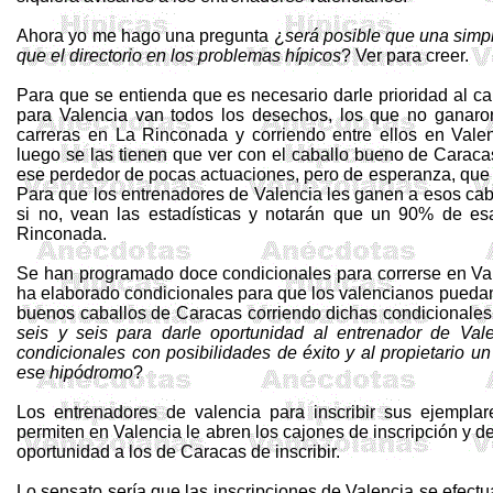
Ahora yo me hago una pregunta ¿
será posible que una simp
que el directorio en los problemas hípicos
? Ver para creer.
Para que se entienda que es necesario darle prioridad al c
para Valencia van todos los desechos, los que no ganar
carreras en La Rinconada y corriendo entre ellos en Valen
luego se las tienen que ver con el caballo bueno de Caraca
ese perdedor de pocas actuaciones, pero de esperanza, que 
Para que los entrenadores de Valencia les ganen a esos cab
si no, vean las estadísticas y notarán que un 90% de es
Rinconada.
Se han programado doce condicionales para correrse en Vale
ha elaborado condicionales para que los valencianos puedan 
buenos caballos de Caracas corriendo dichas condicionales
seis y seis para darle oportunidad al entrenador de Val
condicionales con posibilidades de éxito y al propietario u
ese hipódromo
?
Los entrenadores de valencia para inscribir sus ejemplar
permiten en Valencia le abren los cajones de inscripción y d
oportunidad a los de Caracas de inscribir.
Lo sensato sería que las inscripciones de Valencia se efect