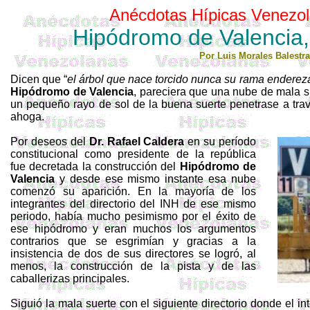
Anécdotas Hípicas Venezol
Hipódromo de Valencia,
Por Luis Morales
Balestra
Dicen que “
el árbol que nace torcido nunca su rama enderez
Hipódromo de Valencia
, pareciera que una nube de mala su
un pequeño rayo de sol de la buena suerte penetrase a tra
ahoga.
Por deseos del
Dr. Rafael Caldera
en su período
constitucional como presidente de la república
fue decretada la construcción del
Hipódromo de
Valencia
y desde ese mismo instante esa nube
comenzó su aparición. En la mayoría de los
integrantes del directorio del INH de ese mismo
periodo, había mucho pesimismo por el éxito de
ese hipódromo y eran muchos los argumentos
contrarios que se esgrimían y gracias a la
insistencia de dos de sus directores se logró, al
menos, la construcción de la pista y de las
caballerizas principales.
Siguió la mala suerte con el siguiente directorio donde el in