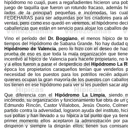
hipódromo no cuajó, pues a regañadientes hicieron una pobr
juego de taquilla que fueron un rotundo fracaso, además hi
lados de la principal
) pequeñas e incómodas, las cua
FEDEHARAS para ser adquiridas por los criadores para aloja
ventas, pero como eso quedó en veremos, el hipódromo decid
caballerizas que están en servicio para alojar los caballos d
Vino el período del
Dr.
Boggiano
, el menos hípico de t
tiempos del Hipódromo de Sabana Grande. No hay dudad q
Hipódromo de Valencia
, pero lo hizo con el deseo de hace
prueba de eso es que toda la mala organización que tiene
incentivó al hípico de Valencia para hacerle propietario, no 
y a ellos fueron a parar el desperdicio del
Hipódromo La R
época los propietarios caraqueños tenían que venderlos p
necesidad de los puestos para los potrillos recién adqui
quienes ocupan la gran mayoría de los puestos con caballos
los tienen en ese hipódromo para ver si les pueden sacar al
Que diferencia con el
Hipódromo La Limpia
, siendo 
incómodo, su organización y funcionamiento fue obra de u
Edmundo Rincón, Castor Villalobos, Jesús Osorio, Colmen
partido contra la adversidad, lograron ayuda del instituto, hic
sus pollas y han llevado a su hípica a tal punto que ya tie
primer momento ellos aceptaron la administración por parte
dirigieron y siempre la dirigirán ellos; tienen sus comisar