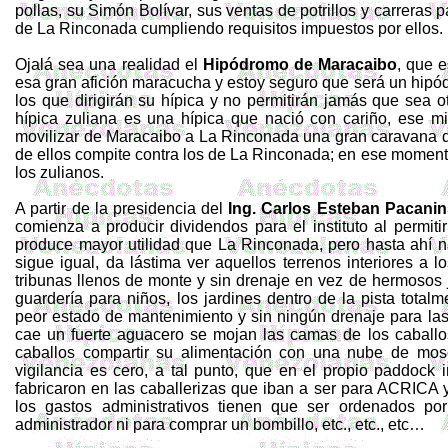
pollas, su Simón Bolívar, sus ventas de potrillos y carreras p
de La Rinconada cumpliendo requisitos impuestos por ellos.
Ojalá sea una realidad el
Hipódromo de Maracaibo
, que e
esa gran afición maracucha y estoy seguro que será un hipó
los que dirigirán su hípica y no permitirán jamás que sea 
hípica zuliana es una hípica que nació con cariño, ese m
movilizar de Maracaibo a La Rinconada una gran caravana 
de ellos compite contra los de La Rinconada; en ese momento
los zulianos.
A partir de la presidencia del
Ing.
Carlos Esteban
Pacanin
comienza a producir dividendos para el instituto al permiti
produce mayor utilidad que La Rinconada, pero hasta ahí
sigue igual, da lástima ver aquellos terrenos interiores a l
tribunas llenos de monte y sin drenaje en vez de hermosos 
guardería para niños, los jardines dentro de la pista total
peor estado de mantenimiento y sin ningún drenaje para las
cae un fuerte aguacero se mojan las camas de los caballo
caballos compartir su alimentación con una nube de mosc
vigilancia es cero, a tal punto, que en el propio
paddock
i
fabricaron en las caballerizas que iban a ser para ACRI
los gastos administrativos tienen que ser ordenados por
administrador ni para comprar un bombillo, etc., etc., etc…