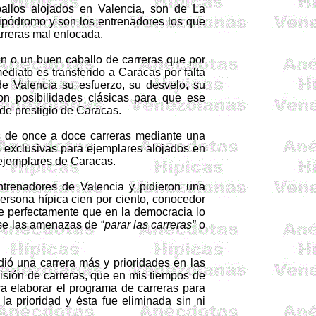
allos alojados en Valencia, son de La
ipódromo y son los entrenadores los que
arreras mal enfocada.
n o un buen caballo de carreras que por
diato es transferido a Caracas por falta
e Valencia su esfuerzo, su desvelo, su
n posibilidades clásicas para que ese
de prestigio de Caracas.
 de once a doce carreras mediante una
s exclusivas para ejemplares alojados en
s ejemplares de Caracas.
trenadores de Valencia y pidieron una
persona hípica cien por ciento, conocedor
e perfectamente que en la democracia lo
rse las amenazas de “
parar las carreras
” o
dió una carrera más y prioridades en las
isión de carreras, que en mis tiempos de
era elaborar el programa de carreras para
la prioridad y ésta fue eliminada sin ni