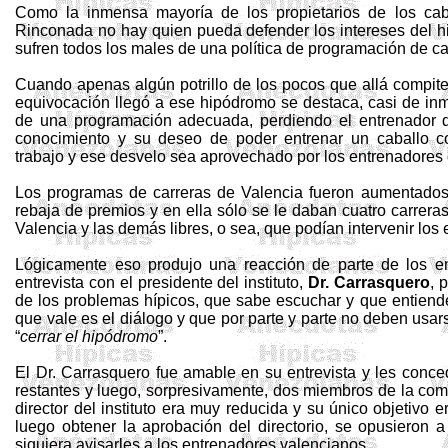
Como la inmensa mayoría de los propietarios de los cab
Rinconada no hay quien pueda defender los intereses del h
sufren todos los males de una política de programación de c
Cuando apenas algún potrillo de los pocos que allá compite
equivocación llegó a ese hipódromo se destaca, casi de inme
de una programación adecuada, perdiendo el entrenador d
conocimiento y su deseo de poder entrenar un caballo co
trabajo y ese desvelo sea aprovechado por los entrenadores 
Los programas de carreras de Valencia fueron aumentados
rebaja de premios y en ella sólo se le daban cuatro carrera
Valencia y las demás libres, o sea, que podían intervenir lo
Lógicamente eso produjo una reacción de parte de los en
entrevista con el presidente del instituto,
Dr.
Carrasquero
, 
de los problemas hípicos, que sabe escuchar y que entiend
que vale es el diálogo y que por parte y parte no deben usa
“
cerrar el hipódromo
”.
El Dr.
Carrasquero
fue amable en su entrevista y les conce
restantes y luego, sorpresivamente, dos miembros de la com
director del instituto era muy reducida y su único objetivo 
luego obtener la aprobación del directorio, se opusieron a 
siquiera avisarles a los entrenadores valencianos.