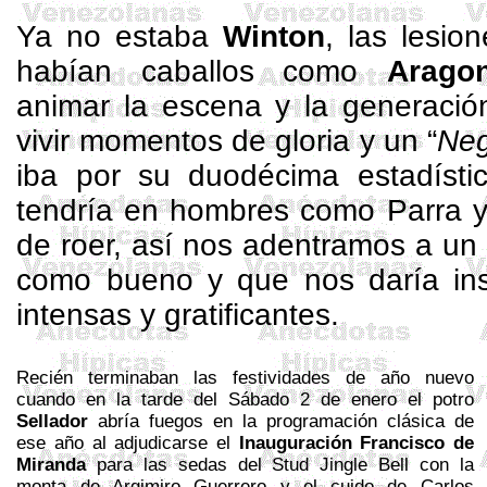
Ya no estaba
Winton
, las lesio
habían caballos como
Arago
animar la escena y la generaci
vivir momentos de gloria y un “
Neg
iba por su duodécima estadísti
tendría en hombres como Parra y
de roer, así nos adentramos a un
como bueno y que nos daría in
intensas y gratificantes.
Recién terminaban las festividades de año nuevo
cuando en la tarde del Sábado 2 de enero el potro
Sellador
abría fuegos en la programación clásica de
ese año al adjudicarse el
Inauguración Francisco de
Miranda
para las sedas del
Stud
Jingle
Bell
con la
monta de
Argimiro
Guerrero y el cuido de Carlos