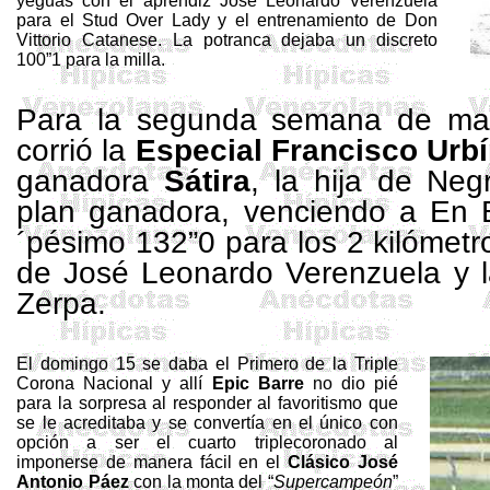
yeguas con el aprendiz José Leonardo
Verenzuela
para el
Stud
Over
Lady y el entrenamiento de Don
Vittorio
Catanese
. La potranca dejaba un discreto
100”1 para la milla.
Para la segunda semana de may
corrió la
Especial Francisco Urb
ganadora
Sátira
, la hija de Neg
plan ganadora, venciendo a En 
´pésimo 132”0 para los 2 kilómetr
de José Leonardo Verenzuela y l
Zerpa.
El domingo 15 se daba el Primero de
la Triple
Corona
Nacional y allí
Epic
Barre
no dio pié
para la sorpresa al responder al favoritismo que
se le acreditaba y se convertía en el único con
opción a ser el cuarto
triplecoronado
al
imponerse de manera fácil en el
Clásico José
Antonio Páez
con la monta del “
Supercampeón
”