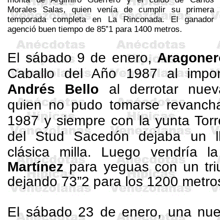
Morales Salas, quien venía de cumplir su primera
temporada completa en
La Rinconada. El
ganador
agenció buen tiempo de 85”1 para
1400 metros
.
El sábado 9 de enero,
Aragoner
Caballo del Año 1987 al imp
Andrés Bello
al derrotar nue
quien no pudo tomarse revanch
1987 y siempre con la yunta
Tor
del
Stud
Sacedón
dejaba un l
clásica milla.
Luego vendría l
Martínez
para yeguas con un tri
dejando 73”2 para los 1200 metro
El sábado 23 de enero, una nueva