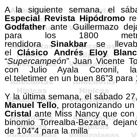
A la siguiente semana, el sáb
Especial Revista Hipódromo
re
Godfather
ante Guillermazo dej
para los 1800 metros.
rendidora
Sinakbar
se llevab
el
Clásico Andrés
Eloy Blan
“
Supercampeón
” Juan Vicente To
con Julio Ayala Coronil, l
el teletimer en un buen 86”3 para
Y la última semana, el sábado 27,
Manuel Tello
, protagonizando un 
Cristal
ante Miss Nancy que con 
binomio Torrealba-Bezara, deja
de 104”4 para la milla