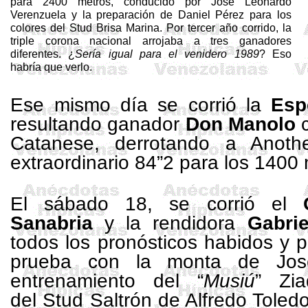
para
2400 metros
, conducido por José Leonardo
Verenzuela
y la preparación de Daniel Pérez para los
colores del
Stud
Brisa Marina. Por tercer año corrido, la
triple corona nacional arrojaba a tres ganadores
diferentes. ¿
Sería igual para el venidero 1989
? Eso
habría que verlo.
Ese mismo día se corrió la
Esp
resultando ganador
Don Manolo
c
Catanese, derrotando a Anot
extraordinario 84”2 para los 1400
El sábado 18, se corrió el
Sanabria
y la rendidora
Gabrie
todos los pronósticos habidos y po
prueba con la monta de Jos
entrenamiento del “
Musiú
” Zi
del Stud Saltrón de Alfredo Toled