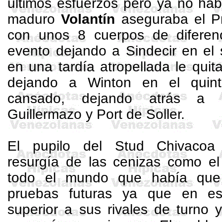
últimos esfuerzos pero ya no hab
maduro
Volantín
aseguraba el Pr
con unos 8 cuerpos de diferen
evento dejando a
Sindecir
en el 
en una tardía atropellada le quita
dejando a
Winton
en el quinto
cansado, dejando atrás a
Guillermazo
y
Port
de Soller.
El pupilo del
Stud
Chivacoa r
resurgía de las cenizas como el
todo el mundo que había que
pruebas futuras ya que en e
superior a sus rivales de turno 