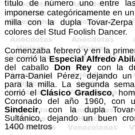
título de número uno entre la
imponerse categóricamente en un 
milla con la dupla Tovar-
Zerpa
colores del
Stud
Foolish
Dancer
.
Comenzaba febrero y en la prime
se corrió la
Especial Alfredo Abi
del caballo
Don Rey
con la du
Parra-Daniel Pérez, dejando u
para la milla. La segunda sem
corrió el
Clásico Gradisco
, hom
Coronado del año 1960, con un
Sindecir
, con la dupla Tovar
Sultánico, dejando un buen cr
1400 metros