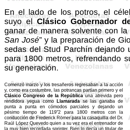
En el lado de los potros, el cél
suyo el
Clásico Gobernador del
ganar de manera solvente con la 
San José
” y la preparación de G
sedas del
Stud
Parchín
dejando u
para
1800 metros
, refrendando su
su generación.
Comenzó marzo y
los
tresañeros
regresaban a la acción
y, como era costumbre, las potrancas partían primero y el
Clásico Congreso de
la República
una atrevida pero
rendidora yegua como
Llamarada
se las ganaba de
punta a punta en cómodos parciales y dejando un
pésimo tiempo de 119”2 para
1800 metros
con la
conducción de
Frederick
Römer
para la casaquilla del Dr.
Raúl López Quevedo quien a su vez era el entrenador de
la muy bien recordada
sprinter
. Bien lo decía un titular de