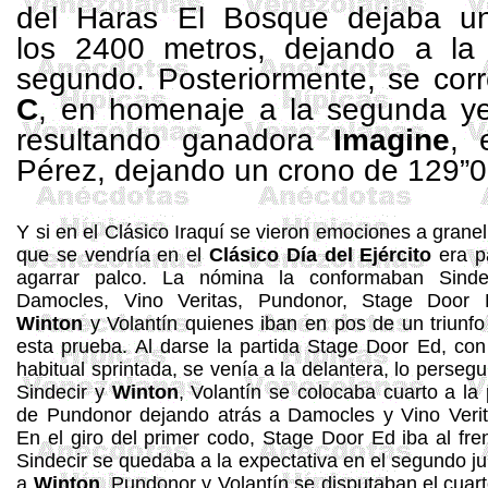
del Haras El Bosque dejaba u
los 2400 metros, dejando a la f
segundo. Posteriormente, se cor
C
, en homenaje a la segunda ye
resultando ganadora
Imagine
, 
Pérez, dejando un crono de 129”0
Y si en el Clásico Iraquí se vieron emociones a granel
que se vendría en el
Clásico Día del Ejército
era p
agarrar palco. La nómina la conformaban
Sinde
Damocles, Vino Veritas, Pundonor,
Stage
Door
Winton
y Volantín quienes iban en pos de un triunfo
esta prueba. Al darse la partida
Stage
Door
Ed
, con
habitual sprintada, se venía a la delantera, lo perseg
Sindecir
y
Winton
, Volantín se colocaba cuarto a la 
de Pundonor dejando atrás a Damocles y Vino Verit
En el giro del primer codo,
Stage
Door
Ed
iba al fre
Sindecir
se quedaba a la expectativa en el segundo ju
a
Winton
, Pundonor y Volantín se disputaban el cuart