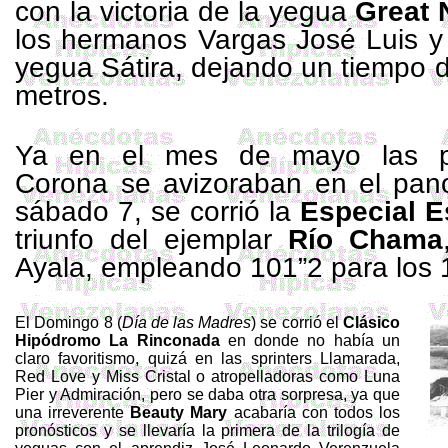
con la victoria de la yegua
Great 
los hermanos Vargas José Luis y 
yegua Sátira, dejando un tiempo 
metros.
Ya en el mes de mayo las pr
Corona se avizoraban en el pano
sábado 7, se corrió la
Especial E
triunfo del ejemplar
Río Chama
Ayala, empleando 101”2 para los 
El Domingo 8 (
Día de las Madres
) se corrió el
Clásico
Hipódromo
La Rinconada
en donde no había un
claro favoritismo, quizá en las
sprinters
Llamarada,
Red
Love
y Miss Cristal o atropelladoras como Luna
Pier
y Admiración, pero se daba otra sorpresa, ya que
una irreverente
Beauty
Mary
acabaría con todos los
pronósticos y se llevaría la primera de la trilogía de