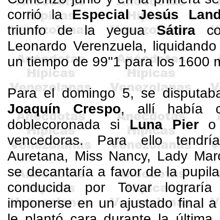
corrió la
Especial Jesús Lan
triunfo de la yegua
Sátira
con
Leonardo Verenzuela, liquidando
un tiempo de 99"1 para los 1600 
Para el domingo 5,
se disputab
Joaquín Crespo
, allí había
doblecoronada
si
Luna
Pier
vencedoras. Para ello tendr
Auretana
, Miss Nancy, Lady Mar
se decantaría a favor de la pupil
conducida por Tovar lograrí
imponerse en un ajustado final 
le plantó cara durante la última