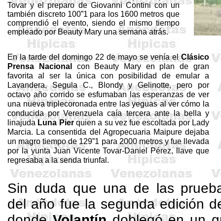
Tovar y el preparo de Giovanni
Contini
con un
también discreto 100”1 para los
1600 metros
que
comprendió el evento, siendo el mismo tiempo
empleado por
Beauty
Mary
una semana atrás.
En la tarde del domingo 22 de mayo se venía el
Clásico
Prensa Nacional
con
Beauty
Mary
en plan de gran
favorita al ser la única con posibilidad de emular a
Lavandera,
Segula
C.,
Blondy
y
Gelinotte
, pero por
octavo año corrido se esfumaban las esperanzas de ver
una nueva
triplecoronada
entre las yeguas al ver cómo la
conducida por
Verenzuela
caía tercera ante la bella y
linajuda
Luna
Pier
quien a su vez fue escoltada por Lady
Marcia. La consentida del Agropecuaria
Maipure
dejaba
un magro tiempo de 129”1 para
2000 metros
y fue llevada
por la yunta Juan Vicente Tovar-Daniel Pérez, llave que
regresaba a la senda triunfal.
Sin duda que una de las prueb
del año fue la segunda edición d
donde
Volantín
doblegó en un gr