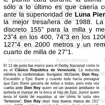
sólo a lo último es que caería 
ante la superioridad de
Luna
Pie
la mejor
tresañera
de 1988. La 
discreto
155”
para la milla y me
23”4 en los 400, 74”3 en los 1200
127”4 en
2000 metros
y un rema
cuarto de milla de 27”1.
El 12 de junio fue marco para el Derby Nacional como lo
es el
Clásico
República de Venezuela
. La reducida
nómina la conformaban
Bengalur
,
McGwire
,
Don Rey
,
Escalafón y
Epic
Barre y cuando todo hacía presagiar
que
Epic
Barre ganaría de todas a todas, pero esta vez
caería ante
Don Rey
quien en un avance arrollador le
quitaría el manjar de la boca al hijo de
Epic
Junior
quien
tenía el santo de espaldas al ver cómo le salía otro
“
fantasma
”.
Don Rey
dejó muy buena marca de
151”