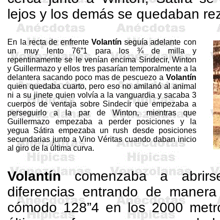
lejos y los demás se quedaban re
En la recta de enfrente
Volantín
seguía adelante con
un muy lento 76”1 para los ¾ de milla y
repentinamente se le venían encima
Sindecir
,
Winton
y
Guillermazo
y ellos tres pasarían temporalmente a la
delantera sacando poco mas de pescuezo a
Volantín
quien quedaba cuarto, pero eso no amilanó al animal
ni a su jinete quien volvía a la vanguardia y sacaba 3
cuerpos de ventaja sobre
Sindecir
que empezaba a
perseguirlo a la par de
Winton
, mientras que
Guillermazo
empezaba a perder posiciones y la
yegua Sátira empezaba un
rush
desde posiciones
secundarias junto a Vino
Véritas
cuando daban inicio
al giro de la última curva.
Volantín
comenzaba a abrirs
diferencias entrando de manera 
cómodo 128”4 en los
2000 metr