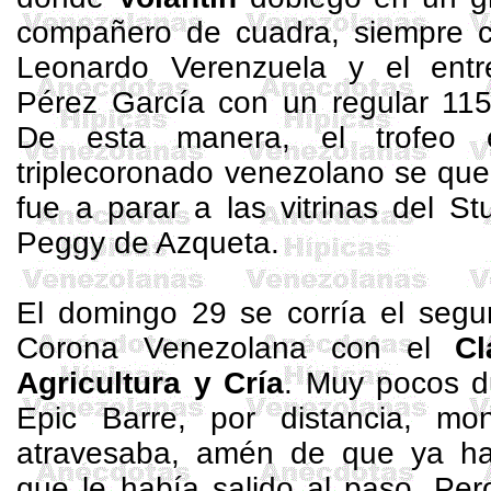
compañero de cuadra, siempre 
Leonardo
Verenzuela
y el entr
Pérez García con un regular 11
De esta manera, el trofeo 
triplecoronado
venezolano se que
fue a parar a las vitrinas del
St
Peggy
de Azqueta
.
El domingo 29 se corría el se
Corona
Venezolana con el
Cl
Agricultura y Cría
. Muy pocos du
Epic
Barre, por distancia, mo
atravesaba, amén de que ya hab
que le había salido al paso. Per