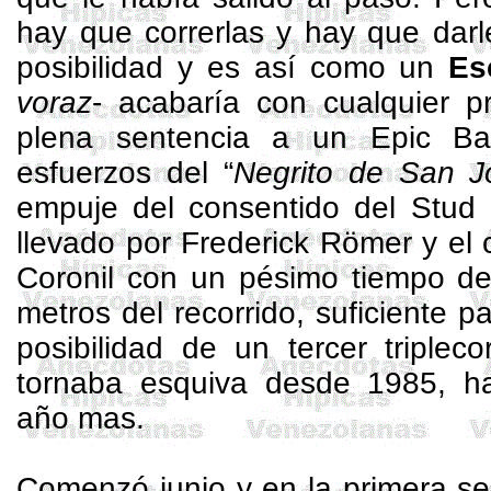
hay que correrlas y hay que darl
posibilidad y es así como un
Es
voraz
- acabaría con cualquier p
plena sentencia a un
Epic
Bar
esfuerzos del “
Negrito de San J
empuje del consentido del
Stud
llevado por
Frederick
Römer
y el 
Coronil
con un pésimo tiempo de
metros
del recorrido, suficiente pa
posibilidad de un tercer
triplec
tornaba esquiva desde 1985, h
año mas.
Comenzó junio y en la primera s