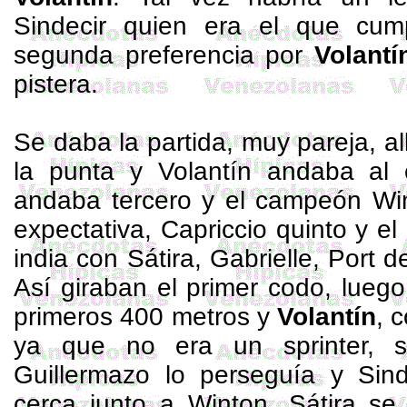
Sindecir
quien era el que cum
segunda preferencia por
Volantí
pistera.
Se daba la partida, muy pareja, al
la punta y Volantín andaba al
andaba tercero y el campeón
Wi
expectativa,
Capriccio
quinto y el 
india con Sátira,
Gabrielle
,
Port
de
Así giraban el primer codo, lueg
primeros
400 metros
y
Volantín
, 
ya que no era un
sprinter
, 
Guillermazo
lo perseguía y
Sind
cerca junto a
Winton
, Sátira se