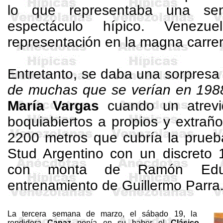
lo que representaba una sen
espectáculo hípico. Venez
representación en la magna carre
Entretanto, se daba una sorpresa
de muchas que se verían en 198
María Vargas
cuando un atrev
boquiabiertos a propios y extrañ
2200 metros
que cubría la prueba
Stud
Argentino con un discreto
con monta de Ramón Edua
entrenamiento de Guillermo Parra
La tercera semana de marzo, el sábado 19, la
rendidora
Capaz
ponía en su haber el
Clásico