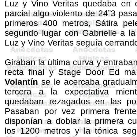
Luz y Vino Veritas quedaba en e
parcial algo violento de 24”3 pa
primeros
400 metros
, Sátira p
segundo lugar con
Gabrielle
a la
Luz y Vino Veritas seguía cerrando 
Giraban la última curva y entraban
recta final y
Stage
Door
Ed
man
Volantín
se le acercaba gradualm
tercera a la expectativa mie
quedaban rezagados en las pos
Pasaban por vez primera frente
disponían a doblar la primera c
los
1200 metros
y la tónica seg