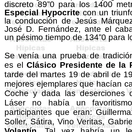
discreto 89”0 para los 1400 met
Especial Hypocrite
con un triun
la conducción de Jesús Márquez
José D. Fernández, ante el caba
un pésimo tiempo de 134”0 para l
Se venía una prueba de tradició
es el
Clásico Presidente
de
la 
tarde del martes 19 de abril de 19
mejores ejemplares que hacían c
Coche y dada las deserciones
Láser no había un favoritismo
participantes que eran:
Guillerma
Soller, Sátira, Vino Veritas,
Gabrie
Volantín
. Tal vez habría un 