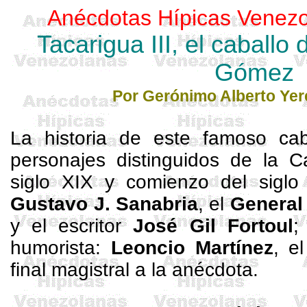
Anécdotas Hípicas Venezo
Tacarigua III, el caballo
Gómez
Por
Gerónimo
Alberto
Yer
La historia de este famoso caba
personajes distinguidos de la C
siglo XIX y comienzo del sig
Gustavo J. Sanabria
, el
General
y el escritor
José Gil
Fortoul
;
humorista:
Leoncio Martínez
, e
final magistral a la anécdota.