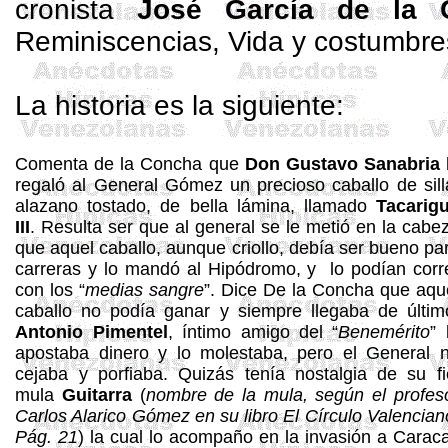
cronista
José García de la 
Reminiscencias, Vida y costumbres
La historia es la siguiente:
Comenta de la Concha que
Don Gustavo Sanabria
regaló al General Gómez un precioso caballo de sill
alazano tostado, de bella lámina, llamado
Tacarig
III
. Resulta ser que al general se le metió en la cabe
que aquel caballo, aunque criollo, debía ser bueno pa
carreras y lo mandó al Hipódromo, y lo podían corr
con los “
medias sangre
”. Dice De la Concha que aqu
caballo no podía ganar y siempre llegaba de últim
Antonio Pimentel
, íntimo amigo del “
Benemérito
” 
apostaba dinero y lo molestaba, pero el General 
cejaba y porfiaba. Quizás tenía nostalgia de su fi
mula
Guitarra
(
nombre de la mula, según el profes
Carlos Alarico Gómez en su libro El Círculo Valencian
Pág. 21
) la cual lo acompaño en la invasión a Carac