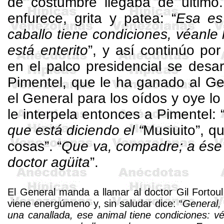
de costumbre llegaba de último
enfurece, grita y patea: “
Esa es
caballo tiene condiciones, véanle 
está enterito
”, y así continúo por
en el palco presidencial se desa
Pimentel, que le ha ganado al Ge
el General para los oídos y oye lo
le interpela entonces a Pimentel: 
que está diciendo el “
Musiuito
”, q
cosas”. “
Que va, compadre; a ése n
doctor agüita
”.
El General manda a llamar al doctor Gil
Fortoul
viene energúmeno y, sin saludar dice: “
General,
una canallada, ese animal tiene condiciones: vé