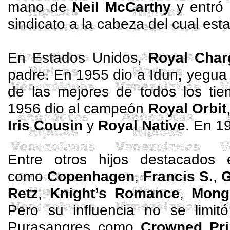
mano de
Neil McCarthy
y entró 
sindicato a la cabeza del cual es
En Estados Unidos,
Royal
Char
padre. En 1955 dio a
Idun
,
yegua 
de las mejores de todos los ti
1956 dio al campeón
Royal
Orbit
Iris
Cousin
y
Royal
Native
. En 1
Entre otros hijos destacados
como
Copenhagen
,
Francis S.
,
Retz
,
Knight’s
Romance
,
Mong
Pero su influencia no se limitó
Purasangres como
Crowned
Pri