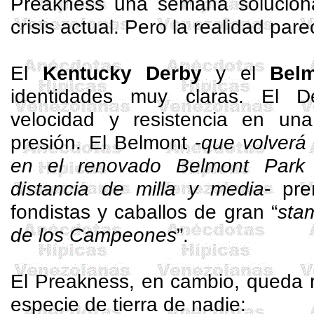
Preakness
una semana soluciona
crisis actual. Pero la realidad pa
El
Kentucky Derby
y el
Bel
identidades muy claras. El D
velocidad y resistencia en un
presión. El Belmont -
que volverá
en el renovado Belmont Park 
distancia de milla y media
- pre
fondistas y caballos de gran “
sta
de los Campeones
”.
El
Preakness
, en cambio, queda
especie de tierra de nadie: