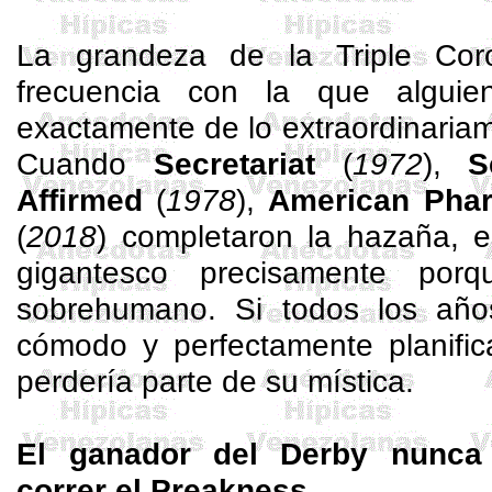
La grandeza de la Triple Co
frecuencia con la que alguie
exactamente de lo extraordinariam
Cuando
Secretariat
(
1972
),
S
Affirmed
(
1978
),
American
Pha
(
2018
) completaron la hazaña, el
gigantesco precisamente porq
sobrehumano. Si todos los año
cómodo y perfectamente planific
perdería parte de su mística.
El ganador del Derby nunca
correr el
Preakness