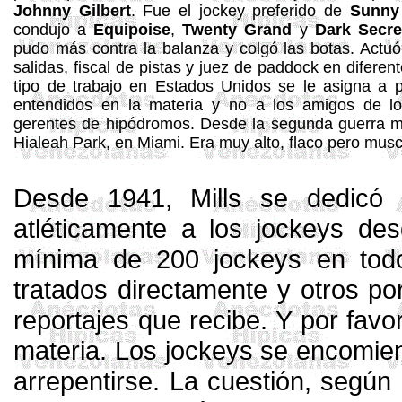
Johnny
Gilbert
.
Fue el jockey preferido de
Sunny
condujo a
Equipoise
,
Twenty
Grand
y
Dark
Secre
pudo más contra la balanza
y
colgó las botas.
Ac
tu
salidas, fiscal de pistas
y j
uez de
paddock
en diferent
tipo de trabajo en Estados
Unidos
se le asigna a p
entendidos en la materia
y
no a los amigos de lo
gerentes de hipódromos. Desde la segunda guerra m
Hialeah Park,
en Miami.
Era muy alto, flaco pero mus
Desde 1941,
Mills
se dedicó 
atléticamente a los jockeys d
mínima de 200 jockeys en tod
tratados directamente
y
otros po
reportajes que recibe.
Y
por favo
materia.
L
os jockeys se encomien
arrepentirse. La cuestión, según