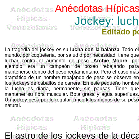
Anécdotas Hípicas
Jockey: luch
Editado p
La tragedia
del
jockey es su
lucha con la balanza
. Todo el
mundo, por coquetería, por salud o por necesidad, tiene que
luchar contra
el
aumento de peso.
Archie
Moore
,
por
ejemplo, era un campeón de boxeo rebajando para
mantenerse dentro
del
peso reglamentario. Pero
el
caso más
dramático de un hombre rebajando de peso se observa
en
los jockeys de caballos de carrera. En este pequeño hombre
la lucha es diaria, permanente, sin pausas. Tiene que
mantener su fibra muscular. Bota grasa
y
agua superfluas.
Un jockey pesa por lo regular cinco kilos menos de su peso
natural.
El
astro de los jockeys de
la
déc