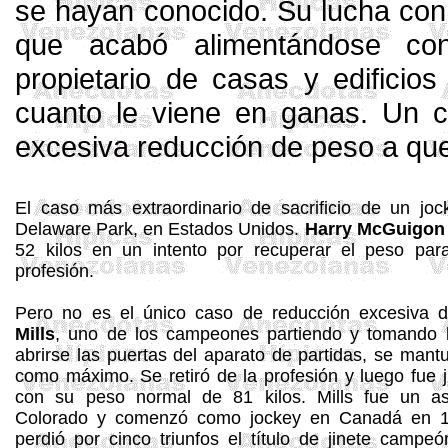
se hayan conocido. Su lucha con 
que acabó alimentándose co
propietario de casas
y
edificio
cuanto le viene
en
ganas. Un c
excesiva reducción de peso a que
El
caso más extraordinario de sacrificio de un joc
Delaware Park, en Estados Unidos.
Harry
McGuigon
52 kilos en un intento por
re
cuperar el peso par
profesión.
Pero no es el único caso de reducción excesiva 
Mills
, uno de los campeones partiendo
y to
mando l
abrirse las puertas del aparato de partidas, se mant
como máximo. Se retiró de la profesión
y
luego fue 
con
su peso normal de 81 kilos.
Mills
fue un as
Colorado
y
comenzó como jockey en Canadá en
perdió por cinco triunfos
el
título de jinete campe