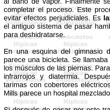
al baño de vapor. Finalmente 
completar
el
proceso. Este proc
evitar efectos perjudiciales. Es
l
el antiguo sistema de pasar ha
para
des
hidratarse.
En una esquina del
gim
nasio
parece una bicicleta. Se llamab
los músculos de las piernas. Par
infrarrojos
y
diatermia. Despu
tarimas con cobertores eléctric
Mills
parece un hospital mezclado 
Si después de pasar por este tr