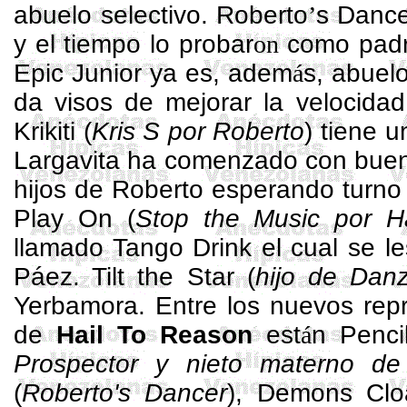
abuelo selectivo.
Roberto
’
s
Dance
y el tiempo lo probar
on
como padre
Epic
Junior ya es, adem
á
s, abuel
da visos de mejorar la velocidad
Krikiti
(
Kris S por Roberto
) tiene 
Largavita
ha comenzado con buen 
hijos de Roberto esperando turno
Play
On
(
Stop
the
Music por
H
llamado Tango
Drink
el cual se le
Páez.
Tilt
the
Star (
hijo de Danz
Yerbamora
. Entre los nuevos rep
de
Hail
To
Reason
est
á
n
Penci
Prospector
y nieto materno de 
(
Roberto's
Dancer
),
Demons
Clo