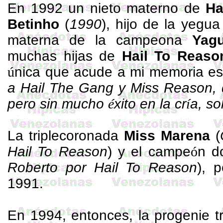
En 1992 un nieto materno de
Ha
Betinho
(
1990
), hijo de la yegu
materna de la campeona
Yagu
muchas hijas de
Hail
To
Reaso
ú
nica que acude a mi memoria e
a
Hail
The
Gang
y Miss
Reason
,
pero sin mucho
é
xito en la cr
í
a, s
La
triplecoronada
Miss
Marena
(
Hail
To
Reason
) y el campe
ó
n
d
Roberto por
Hail
To
Reason
), 
1991.
En 1994, entonces, la progenie
t