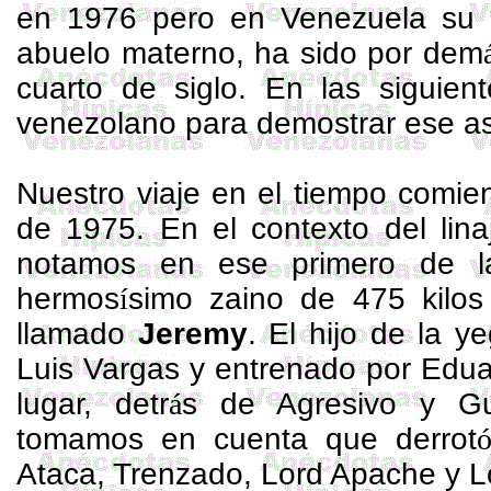
en 1976 pero en Venezuela su i
abuelo materno, ha sido por dem
cuarto de siglo. En las siguient
venezolano para demostrar ese as
Nuestro viaje en el tiempo comi
de 1975. En el contexto del lin
notamos en ese primero de la
hermos
í
simo zaino de 475 kilos
llamado
Jeremy
. El hijo de la y
Luis Vargas y entrenado por Edu
lugar, detr
á
s de Agresivo y
Gu
tomamos en cuenta que derrot
Ataca, Trenzado, Lord Apache y 