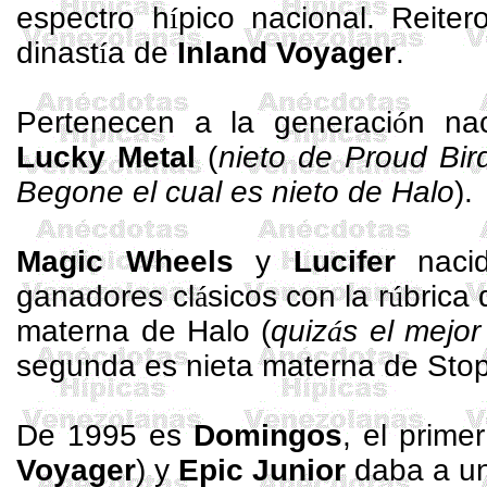
espectro h
í
pico nacional. Reiter
dinast
í
a de
Inland
Voyager
.
Pertenecen a la generaci
ó
n na
Lucky
Metal
(
nieto de
Proud
Bir
Begone
el cual es nieto de Halo
).
Magic
Wheels
y
Lucifer
nacid
ganadores cl
á
sicos con la r
ú
brica
materna de Halo (
quiz
á
s el mejor
segunda es nieta materna de Sto
De 1995 es
Domingos
, el prim
Voyager
) y
Epic
Junior
daba a u