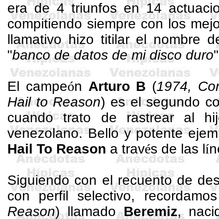
era de 4 triunfos en 14 actuacio
compitiendo siempre con los mej
llamativo hizo titilar el nombre 
"
banco de datos de mi disco duro
"
El campe
ó
n
Arturo B
(
1974,
Cor
Hail
to
Reason
) es el segundo co
cuando trato de rastrear al hi
venezolano. Bello y potente ejemp
Hail
To
Reason
a trav
é
s de las l
í
n
Siguiendo con el recuento de des
con perfil selectivo, recordam
Reason
) llamado
Beremiz
, naci