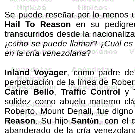
Se puede rese
ñ
ar por lo menos 
Hail
To
Reason
en su
pedigre
transcurridos desde la nacionaliza
¿
c
ó
mo se puede llamar
?
¿
Cu
á
l es
en la cr
í
a venezolana
?
Inland
Voyager
, como padre de 
perpetuaci
ó
n de la l
í
nea de Rober
Catire Bello
,
Traffic
Control
y
solidez como abuelo materno cl
á
Roberto,
Mount
Denali, fue digno
Reason
. Su hijo
Sant
ó
n
, con el
abanderado de la cr
í
a venezolan