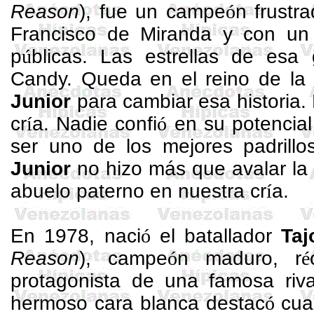
Reason
), fue un campe
ó
n frustr
Francisco de Miranda y con un 
p
ú
blicas. Las estrellas de esa 
Candy
. Queda en el reino de la 
Junior
para cambiar esa historia.
cr
í
a. Nadie confi
ó
en su potencial 
ser uno de los mejores padrillo
Junior
no hizo más que avalar la 
abuelo paterno en nuestra cr
í
a.
En 1978, naci
ó
el batallador
Taj
Reason
), campe
ó
n maduro, r
é
protagonista de una famosa ri
hermoso
cara blanca destac
ó
cua