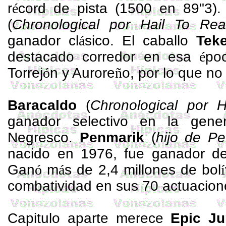
r
é
cord de pista (1500 en 89"3).
(
Chronological
por
Hail
To
Rea
ganador cl
á
sico. El caballo
Teke
destacado corredor en esa
é
po
Torrej
ó
n y
Aurore
ñ
o
, por lo que n
Baracaldo
(
Chronological
por
H
ganador selectivo en la gener
Negresco
.
Penmarik
(
hijo de
Pe
nacido en 1976, fue ganador de
Gan
ó
m
á
s de 2,4 millones de bol
í
combatividad en sus 70 actuacion
Capitulo aparte merece
Epic
Ju