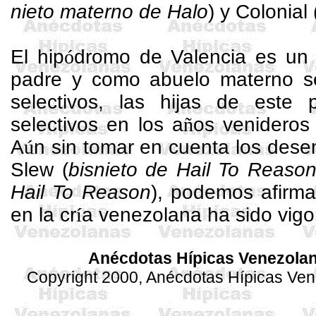
nieto materno de Halo
) y Colonial 
El hip
ó
dromo de Valencia es un 
padre y como abuelo materno se
selectivos, las hijas de este
selectivos en los a
ñ
os venideros 
A
ú
n sin tomar en cuenta los des
Slew
(
bisnieto de
Hail
To
Reaso
Hail
To
Reason
), podemos afirma
en la cr
í
a venezolana ha sido vig
Anécdotas Hípicas Venezola
Copyright 2000, Anécdotas Hípicas Ve