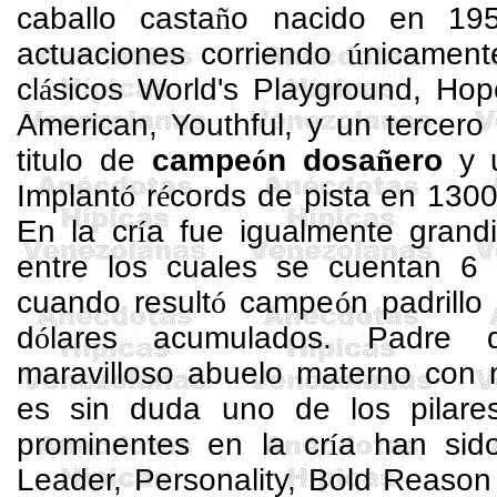
caballo casta
ñ
o nacido en 195
actuaciones corriendo
ú
nicament
cl
á
sicos
World's
Playground
,
Hop
American,
Youthful
, y un tercero
titulo de
campe
ó
n
dosa
ñ
ero
y u
Implant
ó
r
é
cords de pista en
1300
En la cr
í
a fue igualmente grand
entre los cuales se cuentan 6
cuando result
ó
campe
ó
n padrill
d
ó
lares acumulados. Padre d
maravilloso abuelo materno con
es sin duda uno de los pilare
prominentes en la cr
í
a han sid
Leader
,
Personality
,
Bold
Reason