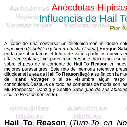
Anécdotas Hípica
Influencia de Hail
Por 
Al cabo de una conversaci
ó
n telef
ó
nica con mi doble col
(
ingeniero de petr
ó
leo y burrero hasta el alma
)
Enrique Sala
en la que abordamos el futuro de varios padrillos nuevos e
cr
í
a venezolana, me pareci
ó
interesante hacer un escrut
sobre el peso de la corriente de
Hail
To
Reason
en nuest
mejores purasangres. Este reto de memoria retentiva pret
dilucidar s
í
la era de
Hail
To
Reason
lleg
ó
a su fin con la mu
de
Inland
Voyager
o si se vislumbra alg
ú
n rasgo
continuidad. Despu
é
s de todo las corrientes de moda son la
Mr.
Prospector
, Danzig y Seattle
Slew
(
uno de sus abuelos
Hail
To
Reason
por cierto
).
Hail
To
Reason
(
Turn-
To
en
No