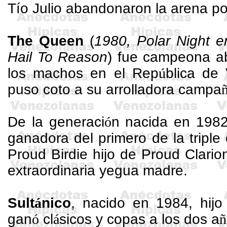
Tío Julio abandonaron la arena po
The
Queen
(
1980, Polar Night 
Hail
To
Reason
) fue campeona ab
los machos en el Rep
ú
blica de
puso coto a su arrolladora campa
De la generaci
ó
n nacida en 1982
ganadora del primero de la tripl
Proud
Birdie
hijo de
Proud
Clario
extraordinaria yegua madre.
Sult
á
nico
, nacido en 1984, hij
gan
ó
cl
á
sicos y copas a los dos a
ñ