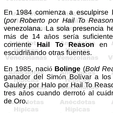
En 1984 comienza a esculpirse l
(
por Roberto por
Hail
To
Reaso
venezolana. La sola presencia 
m
á
s de 14 a
ñ
os ser
í
a suficient
corriente
Hail
To
Reason
en V
escudri
ñ
ando otras fuentes.
En 1985, naci
ó
Bolinge
(
Bold
Re
ganador del Sim
ó
n Bol
í
var a los
Gauley
por Halo por
Hail
To
Reas
tres a
ñ
os cuando derrot
ó
al cu
á
d
de Oro.