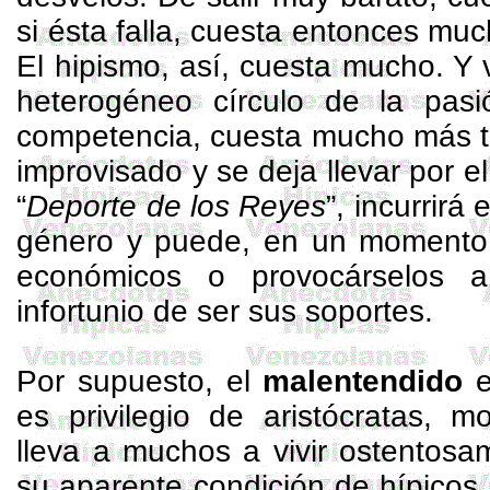
si ésta falla, cuesta entonces mu
El hipismo, así, cuesta mucho. Y v
heterogéneo círculo de la pasió
competencia, cuesta mucho más to
improvisado y se deja llevar por el
“
Deporte de los Reyes
”, incurrir
género y puede, en un momento d
económicos o provocárselos 
infortunio de ser sus soportes.
Por supuesto, el
malentendido
e
es privilegio de aristócratas, m
lleva a muchos a vivir ostentosa
su aparente condición de hípicos.