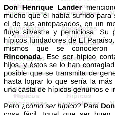
Don
Henrique
Lander
mencionó
mucho que él había sufrido para 
el de sus antepasados, en un me
fluye silvestre y perniciosa. Su
hípicos fundadores de El Paraíso. 
mismos que se conociero
Rinconada
. Ese ser hípico con
hijos, y éstos se lo han contagiad
posible que se transmita de gen
hasta lograr lo que sería la más
una casta de hípicos genuinos e in
Pero ¿
cómo ser hípico
? Para
Do
cosa fácil. Igual que ser buen