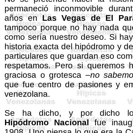
permaneció inconmovible duran
años en
Las Vegas de El Par
tampoco porque no hay nada que
como sería nuestro deseo. Si ha
historia exacta del hipódromo y de
particulares que guardan eso com
respetamos. Pero si queremos 
graciosa o grotesca –
no sabemo
que fue centro de pasiones y em
venezolana.
Se ha dicho, y por dicho lo
Hipódromo Nacional
fue inaug
1908. Uno piensa lo que era la C