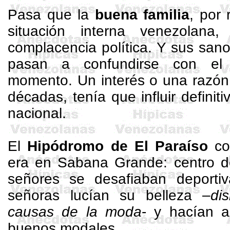
Pasa que la
buena familia
, por
situación interna venezolan
complacencia política. Y sus sanos
pasan a confundirse con el i
momento. Un interés o una razón 
décadas, tenía que influir definit
nacional.
El
Hipódromo de El Paraíso
co
era en Sabana Grande: centro de
señores se desafiaban deporti
señoras lucían su belleza –
di
causas de la moda
- y hacían a
buenos modales.