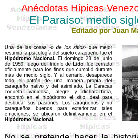
Anécdotas Hípicas Venezo
El Paraíso: medio sig
Editado por Juan 
Una de las cosas -
o de los sitios
- que mejor
resumió la psicología del sujeto caraqueño fue el
Hipódromo Nacional
. El domingo 28 de junio
de 1959, luego del triunfo de
Lido
, fue cerrado
oficialmente para los fines que cumplió durante
más de medio siglo. Y al cerrarlo, desaparece
todo el patrón de una manera propia del
caraqueño nativo y del asimilado. La Caracas
coqueta, vanidosa, alegre y dicharachera,
encontró en el hipódromo el sitio ideal para
desbocar sus pasiones. Los caraqueños y no
caraqueños buenos para exteriorizar tales
emociones, se ubicaron definitivamente en el
Hipódromo Nacional
.
No se pretende hacer la histor