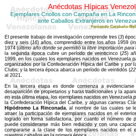
Anécdotas Hípicas Venezol
Ejemplares Criollos con Campaña en La Rincona
ante Caballos Extranjeros en Venezuela 
Fernando
Carabaño-Mel
El presente trabajo de investigación comprende tres (
3
) époc
diez y seis (
16
) años, comprendido entre los años 1959 (
i
1974 (
último año donde se permitió la libre importación para 
la segunda época cubre un período de veinticinco (
25
) a
1999, en los cuales los ejemplares nacidos en Venezuela par
organizados por la Confederación Hípica del Caribe y por 
Clubs; y la tercera época abarca un período de veintidós (
22
al 2021.
En la tercera etapa es donde comienza a evidenciarse 
desaparición de propietarios y haras tradicionales y la apa
en esta última etapa, los ejemplares nacidos en Venezuela p
la Confederación Hípica del Caribe, y algunas carreras Clá
Hipódromo La Rinconada
, al nombre de las cuales se le 
atraer la participación de ejemplares nacidos en el exterio
logrado en forma satisfactoria, por cuanto el número de pa
puede considerarse más bien reducido y con una capacid
compararse a la clase de los ejemplares nacidos en el ex
nuestros caballos en la primera época.