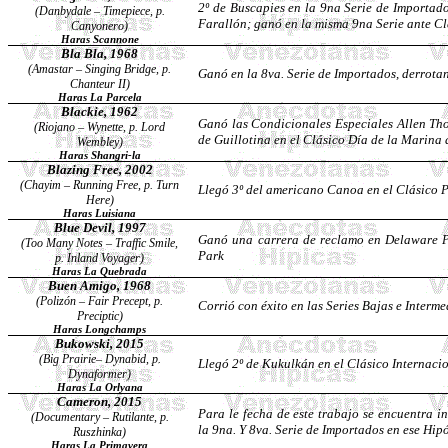
2º de
Buscapies
en la 9na Serie de Importad
(
Danbydale
– Timepiece, p.
Farallón; ganó en la misma 9na Serie ante Cl
Canyonero
)
Haras
Scannone
Bla
Bla
, 1968
(
Amastar
–
Singing
Bridge, p.
Ganó en la 8va. Serie de Importados, derrot
Chanteur
II)
Haras La Parcela
Blackie, 1962
Ganó las Condicionales Especiales Allen Th
(Riojano –
Wynette
, p. Lord
de Guillotina en el Clásico Día de la Marina
Wembley
)
Haras
Shangri
-la
Blazing Free, 2002
(
Chayim
– Running Free, p. Turn
Llegó 3º del americano Canoa en el Clásico 
Here)
Haras Luisiana
Blue Devil, 1997
Ganó una carrera de reclamo en Delaware Pa
(Too Many Notes – Traffic Smile,
Park
p. Inland Voyager)
Haras La Quebrada
Buen Amigo, 1968
(Polizón –
Fair
Precept
, p.
Corrió con éxito en las Series Bajas e Interm
Preciptic
)
Haras
Longchamps
Bukowski, 2015
(Big Prairie–
Dynabid
, p.
Llegó 2º de
Kukulkán
en el Clásico Internaci
Dynaformer
)
Haras La
Orlyana
Cameron, 2015
Para le fecha de este trabajo se encuentra 
(
Documentary
– Rutilante, p.
la 9na. Y 8va. Serie de Importados en ese Hi
Ruszhinka
)
Haras La Primavera