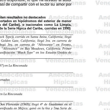
así de compartir con el lector su amor por
miten resultados no destacados
portados en hipódromos del exterior de menor
ca del Caribe), o nacionales como La Limpia,
e la Serie Hípica del Caribe, corridas en 1990)
lack
Type
)), corrido en Santa Anita, California; llegó
n Golden
Gate
, California; llegó 3ra. en carrera de
llegó 3ra. en carrera de “
Allowance
” en Fresno,
e “
Allowance
” en
Bay
Meadows
, California. Primer
lasificación “Black
Type
” en los Estados Unidos de
997) en La Rinconada
portados
 en La Rinconada
 Don
Florestán
(1969); llegó 4º de
Guadamur
en el
cenificado en Méjico; ganó en la 6ta y 7ma Serie de