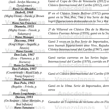
Ganó el Copa de Oro de Venezuela (2012) 
(
Jazil
–
Jordyn
Macoma
, p.
Clásico Internacional del Caribe (2012), cor
Dynaformer
)
Haras La Alhambra
Diabell
, 1968
8º en el Clásico Simón Bolívar (1972) ga
(Mighty Ocean –
Zurda
, p. Brown
ganó en la 9na, 8va, 7ma y 6ta Serie de Im
Rambler)
logró figuraciones destacadas en la 5ta y 4ta
Haras San Francisco
Diamela, 1955
2º de Villareal en Clásico Día de la Mari
(
Mighty
Ocean
–
Fiesole
, p.
Clásico Fuerzas Aéreas (1959); ganó en la 5ta
Nakamuro
)
Haras Monagas
Díscomo, 1964
Ganó 3 veces en la 8va Serie de Importados,
(
King’s
Hope –
Anguille
, p.
tuvo buenas figuraciones ante Vivo, Rajado
Amasis
)
Clásico Internacional del Caribe (1967), cor
Haras Cocotío
Don Luis, 1967
Ganó varias carreras en las Series bajas
(Eros – Flamenca, p. El
Internacional del Caribe (1970), corrido en
Hornero)
Haras La Floresta
Don
Fabián
, 1987
(Countertrade – Royal Lady, p.
Ganó el Clásico Internacional del Caribe (19
Young Emperor)
Haras Tamanaco
Don Polo, 1963
Ganó en la 10ma. Serie de Importados, der
(Regalón – Frívola, p.
otros
Deiri
)
Haras
Longchamps
Dorian, 1993
(On Retainer – Silver Mercedes, p.
Ganador de 5 carreras de reclamo alto en Flo
Beat Inflation)
Haras Tamanaco