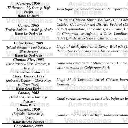
Canario
, 1956
(El
Hornero
– My Own, p. High
Tuvo figuraciones destacadas ante importados
Profit)
Haras La Sierra
3ro en el Clásico Simón Bolívar (1968) de
Clásico Gobernador del Distrito Federal (19
Canelo
, 1965
(1969) ganándole, entre otros, a
Futrone
,
Ch
(Prairie Emblem –
Ardid
, p,
Alrali
)
de
Cinnamon
, se enfrenta a
Gliss
,
Landlor
Haras La Quebrada
(1971); 4º de
Wiso
G en el Clásico Internacio
Catire
Bello, 1989
Llegó 4º de
Alydeed
en el Derby Trial (Gr.3)
(Inland Voyager – Pink Screen, p.
llegó 2º de Leonardo en el Clásico Internacio
Silent Screen)
Haras La Quebrada
Citation Five, 1993
Ganó una carrera de “
Allowance
” en Hialeah
(Slew Prince – Miss Veronica, p.
valor corridas en
Gulfstream
Park
Tyrant)
Haras San Isidro
Clever Dancer, 1992
Llegó 3º de
Locochón
en el Clásico Inter
(Roberto’s Dancer – Clever Kitty,
Dominicana
p. Clever Trick)
Haras Gran Derby
Conoto
, 1962
(Tried
And
True –
Taimir
, p.
Ganó varias carreras en las Series bajas de 
Ptolemy)
Haras
Ranco
Copetón, 1959
(Regalón –
Nemesia
, p.
Ganó en la 6ta. Serie de Importados derrota
Eblis
)
Haras Rancho Fonseca
Comediante, 2009