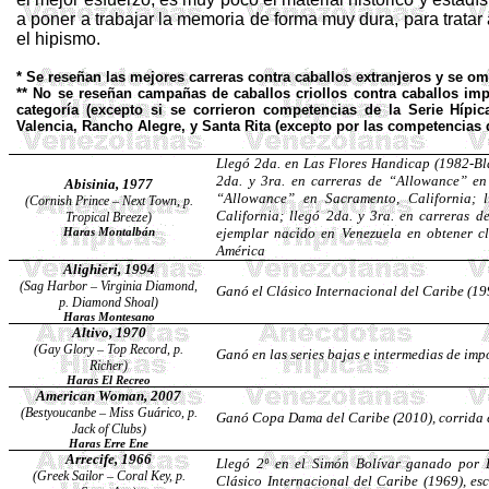
a poner a trabajar la memoria de forma muy dura, para tratar 
el hipismo.
*
Se reseñan las mejores carreras contra caballos extranjeros y se o
**
No se reseñan campañas de caballos criollos contra caballos im
categoría (excepto si se corrieron competencias de la Serie Hípi
Valencia, Rancho Alegre, y Santa Rita (excepto por las competencias d
Llegó 2da. en Las Flores
Handicap
(1982-B
2da. y 3ra. en carreras de “
Allowance
” e
Abisinia
, 1977
“
Allowance
” en Sacramento, California; 
(Cornish Prince – Next Town, p.
California; llegó 2da. y 3ra. en carreras d
Tropical Breeze)
ejemplar nacido en Venezuela en obtener c
Haras Montalbán
América
Alighieri, 1994
(Sag Harbor – Virginia Diamond,
Ganó el Clásico Internacional del Caribe (1
p. Diamond Shoal)
Haras Montesano
Altivo
, 1970
(Gay Glory – Top Record, p.
Ganó en las series bajas e intermedias de im
Richer)
Haras El Recreo
American Woman, 2007
(
Bestyoucanbe
– Miss Guárico, p.
Ganó Copa Dama del Caribe (2010), corrida
Jack of Clubs)
Haras Erre Ene
Arrecife
, 1966
Llegó 2º en el Simón Bolívar ganado por
(Greek Sailor – Coral Key, p.
Clásico Internacional del Caribe (1969), es