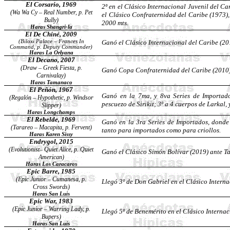
El
Corsario
, 1969
2º en el Clásico Internacional Juvenil del 
(
Wa
Wa
Cy – Real Number, p. Pet
el Clásico Confraternidad del Caribe (1973)
Bully)
2000
mts
.
Haras
Shangri
-la
El De
Chiné
, 2009
(Biloxi Palace – Frances
In
Ganó el Clásico Internacional del Caribe (20
Command, p. Deputy Commander)
Haras La
Orlyana
El Decano, 2007
(
Draw
–
Greek
Fiesta, p.
Ganó Copa Confraternidad del Caribe (2010)
Carnivalay
)
Haras Tamanaco
El
Peñón
, 1967
Ganó en la 7ma, y 8va Series de Importados
(
Regalón
– Hypothetic, p. Windsor
pescuezo de
Sirikit
; 3º a 4 cuerpos de
Larkal
,
Slipper)
Haras
Longchamps
El
Rebelde
, 1969
Ganó en la 3ra Series de Importados, donde 
(Tarareo –
Macapita
, p.
Fervent
)
tanto para importados como para criollos.
Haras Karen
Sissy
Endrygol
, 2015
(
Evolutionist
–
Quiet
Alice, p.
Quiet
Ganó el Clásico Simón Bolívar (2019) ante
T
American)
Haras Los
Caracaros
Epic Barre, 1985
(Epic Junior –
Cumanesa
, p.
Llegó 3º de Don Gabriel en el Clásico Interna
Cross Swords)
Haras San Luis
Epic War, 1983
(Epic Junior – Warring Lady, p.
Llegó 5º de Benemérito en el Clásico Internac
Bupers
)
Haras San Luis