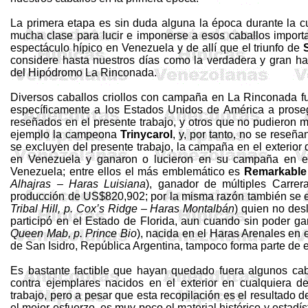
La primera etapa es sin duda alguna la época durante la cua
mucha clase para lucir e imponerse a esos caballos importa
espectáculo hípico en Venezuela y de allí que el triunfo de
considere hasta nuestros días como la verdadera y gran haz
del Hipódromo La Rinconada.
Diversos caballos criollos con campaña en La Rinconada fue
específicamente a los Estados Unidos de América a prose
reseñados en el presente trabajo, y otros que no pudieron 
ejemplo la campeona
Trinycarol
, y, por tanto, no se reseñ
se excluyen del presente trabajo, la campaña en el exterio
en Venezuela y ganaron o lucieron en su campaña en el
Venezuela; entre ellos el más emblemático es
Remarkable
Alhajras
– Haras Luisiana
), ganador de múltiples Carre
producción de US$820,902; por la misma razón también se 
Tribal Hill, p.
Cox’s
Ridge – Haras Montalbán
) quien no des
participó en el Estado de Florida, aun cuando sin poder g
Queen
Mab
, p. Prince
Bio
), nacida en el Haras Arenales en
de San Isidro, República Argentina, tampoco forma parte de e
Es bastante factible que hayan quedado fuera algunos cabal
contra ejemplares nacidos en el exterior en cualquiera d
trabajo, pero a pesar que esta recopilación es el resultado 
el mejor esfuerzo, es muy poco el material histórico y estadís