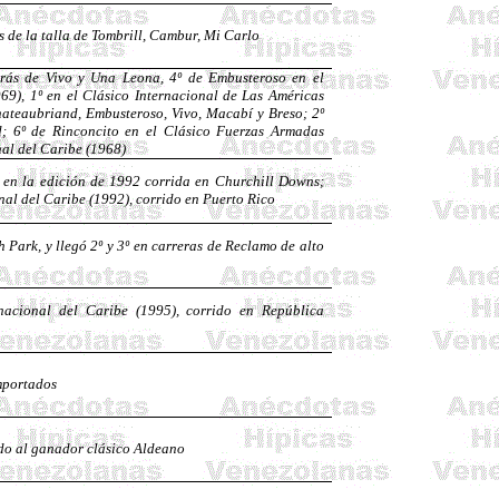
 de la talla de Tombrill, Cambur, Mi Carlo
trás de Vivo y Una Leona, 4º de
Embusteroso
en el
69), 1º en el Clásico Internacional de Las Américas
ateaubriand
,
Embusteroso
, Vivo, Macabí y
Breso
; 2º
d
; 6º de Rinconcito en el Clásico Fuerzas Armadas
nal del Caribe (1968)
, en la edición de 1992 corrida en Churchill
Downs
;
nal del Caribe (1992), corrido en Puerto Rico
 Park, y llegó 2º y 3º en carreras de Reclamo de alto
nacional del Caribe (1995), corrido en República
Importados
ndo al ganador clásico Aldeano