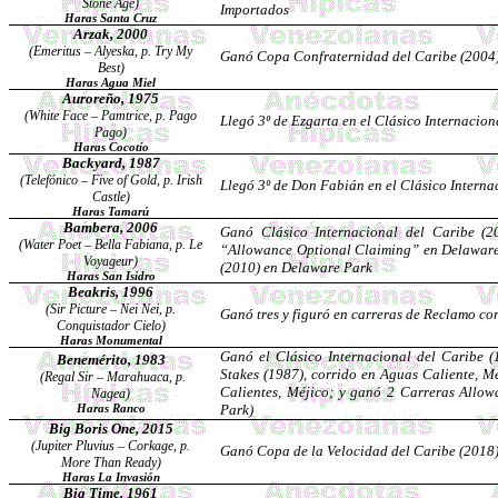
Stone Age)
Importados
Haras Santa Cruz
Arzak
, 2000
(Emeritus –
Alyeska
, p. Try My
Ganó Copa Confraternidad del Caribe (2004),
Best)
Haras Agua Miel
Auroreño
, 1975
(White
Face
–
Pamtrice
, p. Pago
Llegó 3º de
Ezgarta
en el Clásico Internacion
Pago)
Haras Cocotío
Backyard, 1987
(
Telefónico
– Five of Gold, p. Irish
Llegó 3º de Don Fabián en el Clásico Interna
Castle)
Haras
Tamarú
Bambera
, 2006
Ganó Clásico Internacional del Caribe (20
(
Water
Poet
– Bella Fabiana, p. Le
“
Allowance
Optional
Claiming
” en Delaware
Voyageur
)
(2010) en Delaware Park
Haras San Isidro
Beakris
, 1996
(Sir Picture –
Nei
Nei
, p.
Ganó tres y figuró en carreras de Reclamo co
Conquistador Cielo)
Haras Monumental
Ganó el Clásico Internacional del Caribe (
Benemérito, 1983
Stakes
(1987), corrido en Aguas Caliente, Mé
(
Regal
Sir –
Marahuaca
, p.
Calientes, Méjico; y ganó 2 Carreras
Allow
Nagea
)
Park)
Haras
Ranco
Big Boris One, 2015
(Jupiter
Pluvius
– Corkage, p.
Ganó Copa de la Velocidad del Caribe (2018)
More Than Ready)
Haras La Invasión
Big Time, 1961