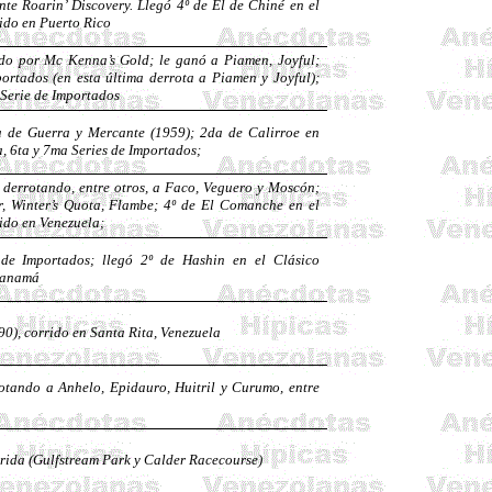
ante
Roarin
’ Discovery. Llegó 4º de El de Chiné en el
rido en Puerto Rico
nado por Mc
Kenna’s
Gold; le ganó a
Piamen
,
Joyful
;
portados (en esta última derrota a
Piamen
y
Joyful
);
 Serie de Importados
na de Guerra y Mercante (1959); 2da de
Calirroe
en
, 6ta y 7ma Series de Importados;
 derrotando, entre otros, a
Faco
, Veguero y Moscón;
r,
Winter’s
Quota
,
Flambe
; 4º de El Comanche en el
rido en Venezuela;
 de Importados; llegó 2º de
Hashin
en el Clásico
 Panamá
90), corrido en Santa Rita, Venezuela
rotando a Anhelo,
Epidauro
,
Huitril
y
Curumo
, entre
rida (
Gulfstream
Park y
Calder
Racecourse
)