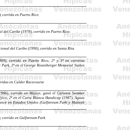
 corrida en Puerto Rico
al del Caribe (1978), corrido en Puerto Rico
cional del Caribe (1990), corrido en Santa Rita
09), corrido en Puerto Rico; 2º y 3º en carreras
 Park, 3º en el George
Rosenberger
Memorial
Stakes
rridas en
Calder
Racecourse
1986), corrido en Méjico; ganó el Caliente
Summer
jico; 2º en el Carta Blanca
Handicap
(1987), Aguas
ance
en Estados Unidos (
Gulfstream
Park y Hialeah
, corrido en
Gulfstream
Park