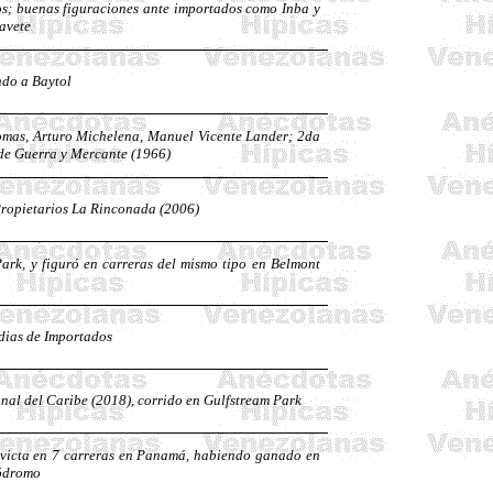
os; buenas figuraciones ante importados como
Inba
y
avete
ando a
Baytol
omas, Arturo Michelena, Manuel Vicente Lander; 2da
 de Guerra y Mercante (1966)
Propietarios La Rinconada (2006)
rk, y figuró en carreras del mismo tipo en Belmont
edias de Importados
onal del Caribe (2018), corrido en
Gulfstream
Park
invicta en 7 carreras en Panamá, habiendo ganado en
pódromo