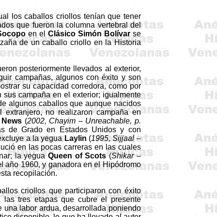
l los caballos criollos tenían que tener
dos que fueron la columna vertebral del
Socopo
en el
Clásico Simón Bolívar
se
aña de un caballo criollo en la Historia
ron posteriormente llevados al exterior,
guir campañas, algunos con éxito y son
mostrar su capacidad corredora, como por
an sus campaña en el exterior; igualmente
r de algunos caballos que aunque nacidos
 extranjero, no realizaron campaña en
News
(
2002,
Chayim
–
Unreachable
, p.
ras de Grado en Estados Unidos y con
excluye a la yegua
Laylin
(
1995,
Sijjaal
–
lució en las pocas carreras en las cuales
anar; la yegua
Queen of
Scots
(
Shikar
–
 el año 1960, y ganadora en el Hipódromo
sta recopilación.
los criollos que participaron con éxito
e las tres etapas que cubre el presente
de una labor ardua, desarrollada poniendo
tico disponible, lo que ha llevado al autor