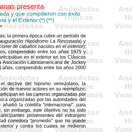
anas presenta
da y que compitieron con éxito
y el Exterior (*) (**)
e
as; la primera época cubre un período de
nauguración Hipódromo La Rinconada
) y
correr de caballos nacidos en el exterior
);
ños, comprendido entre los años 1975 y
ticipaban en el exterior en los Clásicos
la Asociación Latinoamericana de Jockey
) años, comprendido entre los años 2000
el declive del hipismo venezolano, la
rición de nuevos actores en su reemplazo;
articipan en las carreras organizadas por
sica organizadas por las autoridades del
añadió la coletilla “
internacional”
, para
r; sin embargo, este objetivo no ha sido
rticipantes provenientes del extranjero
ad corredora “
promedio
” que no puede
terior y contra los cuales se midieron