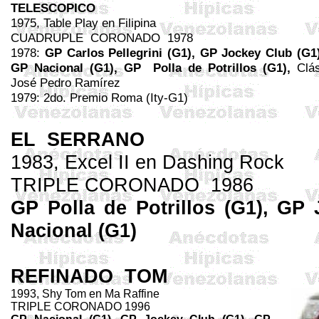
TELESCOPICO
1975,
Table
Play en Filipina
CUADRUPLE
CORONADO
1978
1978:
GP Carlos
Pellegrini
(G1), GP Jockey Club (G1)
GP Nacional (G1), GP
Polla de Potrillos (G1),
Clá
José Pedro Ramírez
1979: 2do. Premio Roma (
Ity
-G1)
EL
SERRANO
1983, Excel II en Dashing Rock
TRIPLE CORONADO
1986
GP Polla de Potrillos (G1), GP
Nacional (G1)
REFINADO
TOM
1993, Shy Tom en Ma Raffine
TRIPLE CORONADO 1996