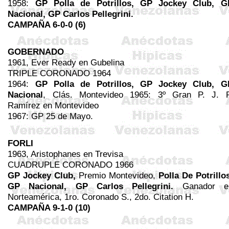
1958
:
GP Polla de Potrillos, GP Jockey Club, G
Nacional, GP Carlos
Pellegrini
.
CAMPAÑA 6-0-0 (6)
GOBERNADO
1961,
Ever
Ready
en
Gubelina
TRIPLE CORONADO 1964
1964:
GP Polla de Potrillos, GP Jockey Club, G
Nacional
, Clás. Montevideo 1965: 3º Gran P. J. P
Ramírez en Montevideo
1967: GP 25 de Mayo.
FORLI
1963, Aristophanes en Trevisa
CUADRUPLE CORONADO 1966
GP Jockey Club,
Premio Montevideo
,
Polla De Potrillo
GP Nacional, GP Carlos
Pellegrini
.
Ganador e
Norteamérica, 1ro. Coronado S., 2do.
Citation
H.
CAMPAÑA 9-1-0 (10)