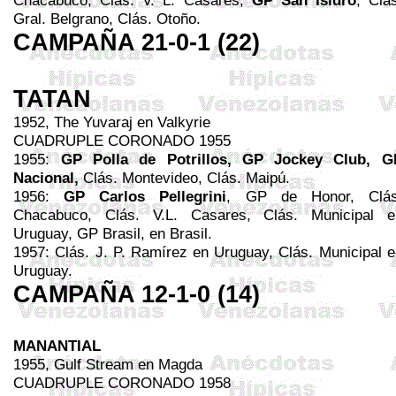
Chacabuco
, Clás. V. L. Casares,
GP San Isidro
, Clá
Gral. Belgrano, Clás. Otoño.
CAMPAÑA 21-0-1 (22)
TATAN
1952,
The
Yuvaraj
en
Valkyrie
CUADRUPLE CORONADO 1955
1955:
GP Polla de Potrillos, GP Jockey Club, G
Nacional,
Clás. Montevideo, Clás. Maipú.
1956:
GP Carlos
Pellegrini
, GP de Honor, Clás
Chacabuco
, Clás.
V.L
. Casares, Clás. Municipal e
Uruguay, GP Brasil, en Brasil.
1957: Clás. J. P. Ramírez en Uruguay, Clás. Municipal e
Uruguay.
CAMPAÑA 12-1-0 (14)
MANANTIAL
1955,
Gulf Stream
en
Magda
CUADRUPLE
CORONADO
1958