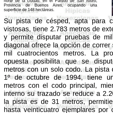
norte de la ciudad, en el Partido de San Isidro,
Provincia de Buenos Aires, ocupando una
superficie de
148 hectáreas
.
Su pista de césped, apta para c
vistosas, tiene
2.783 metros
de ext
y permite disputar pruebas de mi
diagonal ofrece la opción de correr
mil cuatrocientos metros. La pr
opuesta posibilita que se disp
metros
con un solo codo. La pista 
1º de octubre de 1994, tiene 
metros
con el codo principal, mi
interno su trazado se reduce a
2.2
la pista es de
31 metros
, permiti
hasta veinticuatro ejemplares por 