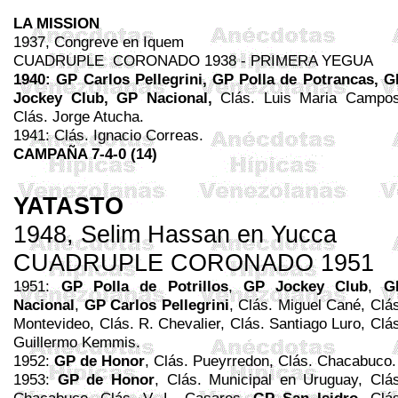
LA MISSION
1937, Congreve en
Iquem
CUADRUPLE
CORONADO 1938 - PRIMERA YEGUA
1940: GP Carlos
Pellegrini
, GP Polla de Potrancas, G
Jockey Club, GP Nacional,
Clás.
Luis
Maria Campos
Clás. Jorge
Atucha
.
1941: Clás. Ignacio Correas.
CAMPAÑA 7-4-0 (14)
YATASTO
1948,
Selim
Hassan
en
Yucca
CUADRUPLE CORONADO 1951
1951:
GP Polla de Potrillos
,
GP Jockey Club
,
G
Nacional
,
GP Carlos
Pellegrini
, Clás. Miguel Cané, Clá
Montevideo, Clás. R.
Chevalier
, Clás. Santiago
Luro
, Clá
Guillermo
Kemmis
.
1952:
GP de Honor
, Clás.
Pueyrredon
, Clás.
Chacabuco
.
1953:
GP de Honor
, Clás. Municipal en Uruguay, Clás