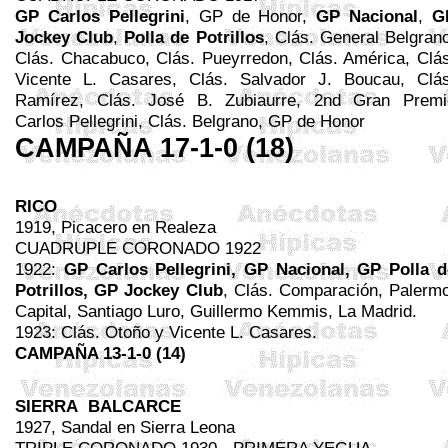
GP
Carlos
Pellegrini
, GP de Honor,
GP
Nacional
,
G
Jockey Club
,
Polla de Potrillos
, Clás. General Belgran
Clás.
Chacabuco
, Clás.
Pueyrredon
, Clás. América, Clá
Vicente L. Casares, Clás. Salvador J.
Boucau
, Clás
Ramírez, Clás. José B.
Zubiaurre
, 2nd Gran Premi
Carlos
Pellegrini
, Clás. Belgrano, GP de Honor
CAMPAÑA 17-1-0 (18)
RICO
1919, Picacero en Realeza
CUADRUPLE CORONADO 1922
1922:
GP Carlos
Pellegrini
, GP Nacional, GP Polla d
Potrillos, GP Jockey Club
, Clás. Comparación, Palermo
Capital, Santiago
Luro
, Guillermo
Kemmis
, La Madrid.
1923: Clás. Otoño y Vicente L. Casares.
CAMPAÑA 13-1-0 (14)
SIERRA
BALCARCE
1927,
Sandal
en Sierra Leona