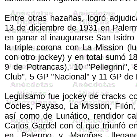
Entre otras hazañas, logró adjudic
13 de diciembre de 1931 en Palerm
en ganar al inaugurarse San Isidr
la triple corona con
La
Mission
(l
con otro jockey) y en total sumó 18 
9 de Potrancas), 10 "
Pellegrini
", 
Club", 5 GP "Nacional" y 11 GP de 
Leguisamo
fue jockey de
cracks
co
Cocles
, Payaso,
La
Mission
, Filón
así como de Lunático, rendidor ca
Carlos Gardel con el que triunfó e
en Palermo y
Maroñas
, llega