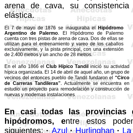
arena de cava, su consistencia
elástica.
El 7 de mayo de 1876 se inauguraba el
Hipódromo
Argentino de Palermo
.
El Hipódromo de Palermo
cuenta con tres pistas de arena de cava. Dos de ellas se
utilizan para el entrenamiento y vareo de los caballos
exclusivamente, y la pista principal, con una extensión
de
2.400 metros
y un ancho de
28 metros
.
En el año 1866 el
Club Hípico Tandil
inició su actividad
hípica organizada. El 14 de abril de aquel año, un grupo de
vecinos del entonces pueblo de Tandil fundaron el
“Circo
de Carreras
Tandileras
”
.
Actualmente se encuentra en
estudio un proyecto para remodelación y construcción de
nuevas y modernas instalaciones
En casi todas las provincias 
hipódromos, e
ntre estos pode
siguientes:
·
Azul
·
Hurlinghan
·
La