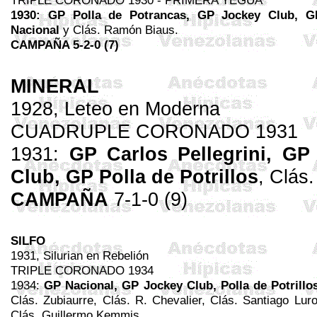
TRIPLE CORONADO 1930 - PRIMERA YEGUA
1930: GP Polla de Potrancas, GP Jockey Club, G
Nacional
y
Clás. Ramón
Biaus
.
CAMPAÑA 5-2-0 (7)
MINERAL
1928, Leteo en Moderna
CUADRUPLE CORONADO 1931
1931:
GP Carlos
Pellegrini
, GP
Club, GP Polla de Potrillos
, Clás
CAMPAÑA
7-1-0 (9)
SILFO
1931,
Silurian
en Rebelión
TRIPLE CORONADO 1934
1934:
GP Nacional, GP Jockey Club, Polla de Potrillos
Clás.
Zubiaurre
, Clás. R.
Chevalier
, Clás. Santiago
Lur
Clás. Guillermo
Kemmis
.