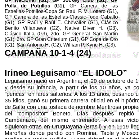
GP Nacional (G1), GP Jockey Club (G1), GP
Polla de Potrillos (G1)
, GP Carrera de las
Estrellas-Potrillos-Copa Sr. Raúl F. M.
Lottero
(G1),
GP Carrera de las Estrellas-
Classic
-Todo Caballo
(G1), GP Raúl y Raúl E.
Chevalier
(G1), Clásico
Benito Villanueva (G2),
Native
Diver
H. (G3),
Clásico Italia (G3), 2do. GP General San Martín
(G1), 3ro. GP Gran
Criterium
(G1), GP Copa de Oro
(G1), San Antonio H. (G2), William P.
Kyne
H. (G3).
CAMPAÑA 10-1-4 (24)
Irineo
Leguisamo
“EL IDOLO”
Leguisamo
nació en Argentina, el 20 de octubre de 
y desde su infancia, a partir de los 10 años, ya co
"pencas" en
lares
salteños
. A los 13 años, pesando 
35 kilos, ganó su primera carrera oficial en el hipód
de Salto con una tostada de nombre Mentirosa propi
del "compositor"
Boneto
. Días después repitió 
Campanazo, del mismo entrenador. A esas victor
siguieron otras en
Uruguayana
(Brasil) y en 1919 lle
Maroñas
donde perdió con
Romina
,
Table
y
Mosco