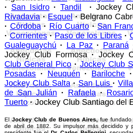
·
San Isidro
·
Tandil
·
Jockey C
Rivadavia
·
Esquel
·
Belgrano Cab
·
Córdoba
·
Río Cuarto
·
San Fran
·
Corrientes
·
Paso de los Libres
·
Gualeguaychú
·
La Paz
·
Paraná
Jockey Club Formosa
·
Jockey 
Club General Pico
·
Jockey Club 
Posadas
·
Neuquén
·
Bariloche
Jockey Club Salta
·
San
Luis
·
Vil
de
San Julián
·
Rafaela
·
Rosari
Tuerto
·
Jockey Club Santiago del 
El
Jockey Club de Buenos Aires,
fue fundado 
de abril de 1882. Su impulsor más decidido y 
presidente fue el
Dr. Carlos
Pellegrini
, secunda