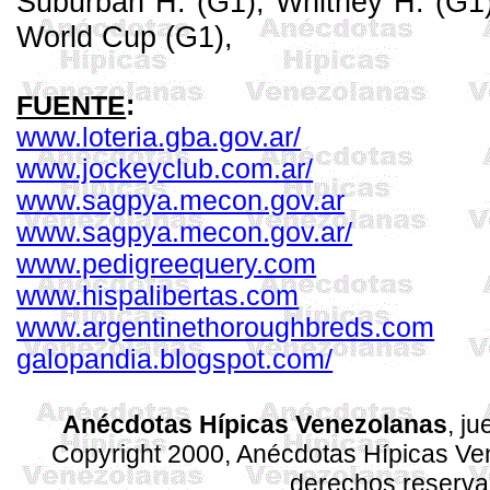
Suburban
H. (G1),
Whitney
H. (G1
World
Cup
(G1),
FUENTE
:
www.loteria.gba.gov.ar/
www.jockeyclub.com.ar/
www.sagpya.mecon.gov.ar
www.sagpya.mecon.gov.ar/
www.pedigreequery.com
www.hispalibertas.com
www.argentinethoroughbreds.com
galopandia.blogspot.com/
Anécdotas Hípicas Venezolanas
, j
Copyright 2000, Anécdotas Hípicas V
derechos reserv