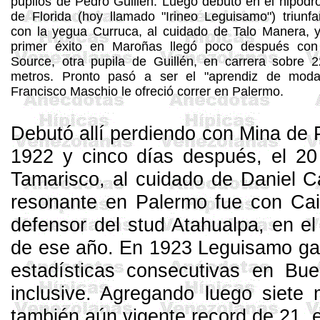
pupilos de Pedro Guillén. Luego debutó en el hipód
de Florida (hoy llamado "
Irineo
Leguisamo
") triunf
con la yegua Curruca, al cuidado de Talo Manera, 
primer éxito en
Maroñas
llegó poco después co
Source
, otra pupila de Guillén, en carrera sobre
2
metros
. Pronto pasó a ser el "aprendiz de moda
Francisco
Maschio
le ofreció correr en Palermo.
Debutó allí perdiendo con Mina de 
1922 y cinco días después, el 20 
Tamarisco, al cuidado de Daniel
C
resonante en Palermo fue con
Ca
defensor del
stud
Atahualpa, en e
de ese año. En 1923
Leguisamo
ga
estadísticas consecutivas en Bu
inclusive. Agregando luego siete 
también aún vigente record de 21, 