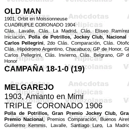
OLD MAN
1901,
Orbit
en
Moissonneuse
CUADRUPLE CORONADO 1904
Clás.
Lavalle
, Clás.
La Madrid
, Clás. Eliseo Ramírez
Iniciación,
Polla de Potrillos, Jockey Club, Nacional 
Carlos
Pellegrini
, 2do Clás. Comparación, Clás. Otoño
Clás. Hipódromo Argentino,
Chacabuco
, GP de Honor, G
Carlos
Pellegrini
, Clás. Invierno, Clás. Belgrano, GP d
Honor
CAMPAÑA 18-1-0 (19)
MELGAREJO
1903, Amianto en
Mimi
TRIPLE
CORONADO 1906
Polla de Potrillos, Gran Premio Jockey Club, Gra
Premio Nacional,
Premios Comparación, Buenos Aires
Guillermo
Kemmis
,
Lavalle
, Santiago
Luro
,
La Madri