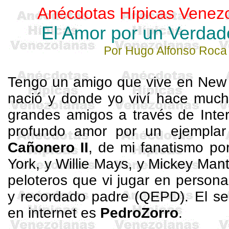
Anécdotas Hípicas Venez
El Amor por un Verda
Por Hugo Alfonso Roca
Tengo un amigo que vive en
New
nació y donde yo viví hace much
grandes amigos a través de Inter
profundo amor por un ejemplar
Cañonero II
, de mi fanatismo p
York, y Willie Mays, y Mickey
Mant
peloteros que
vi
jugar en persona
y recordado padre (QEPD). El s
en
internet
es
PedroZorro
.