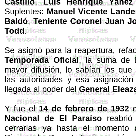
Castillo
,
Luis
Henrique
Yáne
Suplentes:
Manuel Vicente Lande
Baldó
,
Teniente Coronel Juan J
Todd
.
Se asignó para la reapertura, refa
Temporada Oficial
, la suma de 
mayor difusión, lo sabían los que
las autoridades y esa asignació
llegada al poder del
General Eleaz
Y fue el
14 de febrero de 1932
c
Nacional de El Paraíso
reabrió
cerrarlas ya hasta el momento 