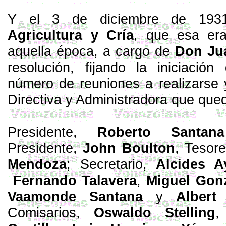
Y el 3 de diciembre de 19
Agricultura y Cría
, que esa er
aquella época, a cargo de
Don Jua
resolución, fijando la iniciació
número de reuniones a realizarse 
Directiva y Administradora que qued
Presidente,
Roberto Santa
Presidente,
John Boulton
, Tesor
Mendoza
; Secretario,
Alcides A
Fernando Talavera
,
Miguel Gon
Vaamonde
Santana
y
Alber
Comisarios,
Oswaldo
Stelling