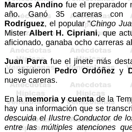
Marcos Andino
fue el preparador
año. Ganó 35 carreras con 1
Rodríguez
, el popular "
Chingo Jua
Mister
Albert H.
Cipriani
, que ac
aficionado, ganaba ocho carreras a
Juan Parra
fue el jinete más dest
Lo siguieron
Pedro
Ordóñez
y
nueve careras.
En la
memoria y cuenta
de la Temp
hay una información que se transcr
descuida el Ilustre Conductor de lo
entre las múltiples atenciones qu