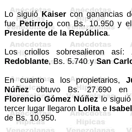
Lo siguió
Kaiser
con ganancias de
fue
Petirrojo
con Bs. 10.950 y el
Presidente de la República
.
Los criollos sobresalieron así:
Redoblante
, Bs. 5.740 y
San
Carl
En cuanto a los propietarios,
J
Núñez
obtuvo Bs. 27.690 en 
Florencio Gómez Núñez
lo siguió
tercer lugar llegaron
Lolita
e
Isabe
de Bs. 10.950.