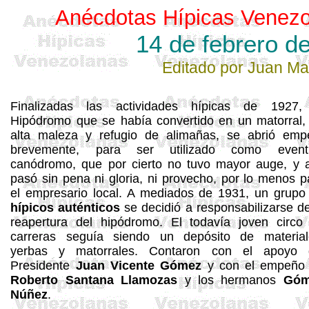
Anécdotas Hípicas Venezo
14 de febrero d
Editado por Juan M
Finalizadas las actividades hípicas de 1927,
Hipódromo que se había convertido en un matorral,
alta maleza y refugio de alimañas, se abrió emp
brevemente, para ser utilizado como event
canódromo, que por cierto no tuvo mayor auge, y a
pasó sin pena ni gloria, ni provecho, por lo menos p
el empresario local. A mediados de 1931, un grupo
hípicos auténticos
se decidió a responsabilizarse de
reapertura del hipódromo. El todavía joven circo
carreras seguía siendo un depósito de material
yerbas y matorrales. Contaron con el apoyo 
Presidente
Juan Vicente Gómez
y con el empeño
Roberto Santana
Llamozas
y los hermanos
Góm
Núñez
.