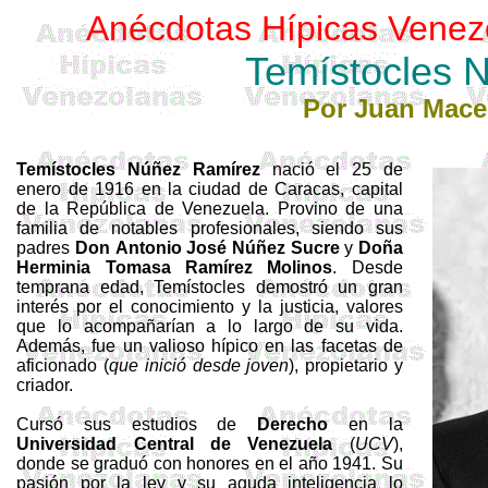
Anécdotas Hípicas Venez
Temístocles 
Por Juan Mac
Temístocles Núñez Ramírez
nació el 25 de
enero de 1916 en la ciudad de Caracas, capital
de la República de Venezuela. Provino de una
familia de notables profesionales, siendo sus
padres
Don
Antonio José Núñez Sucre
y
Doña
Herminia Tomasa Ramírez Molinos
. Desde
temprana edad, Temístocles demostró un gran
interés por el conocimiento y la justicia, valores
que lo acompañarían a lo largo de su vida.
Además, fue un valioso hípico en las facetas de
aficionado (
que inició desde joven
), propietario y
criador.
Cursó sus estudios de
Derecho
en la
Universidad Central de Venezuela
(
UCV
),
donde se graduó con honores en el año 1941. Su
pasión por la ley y su aguda inteligencia lo