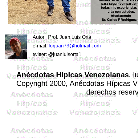
Autor:
Prof. Juan Luis Orta
e-mail:
lorjuan73@hotmail.com
twitter: @juanluisorta1
Anécdotas Hípicas Venezolanas
,
l
Copyright 2000, Anécdotas Hípicas 
derechos reser