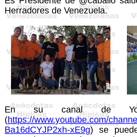
Es Presidente de @caballo salu
Herradores de Venezuela.
En su canal de Y
(
https://www.youtube.com/chann
Ba16dCYJP2xh-xE9g
) se pued