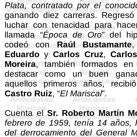
Plata, contratado por el conocid
ganando diez carreras. Regresó
luchar con tenacidad para hac
llamada “
Época de Oro
” del hi
codeó con
Raúl Bustamante
Eduardo
y
Carlos Cruz
,
Carlo
Moreira
, también formados en 
destacar como un buen ganad
aquellos primeros años, reci
Castro Ruiz
, “
El Mariscal
”.
Cuenta el
Sr. Roberto Martín Mo
febrero de 1959, tenía 14 años,
del derrocamiento del General 