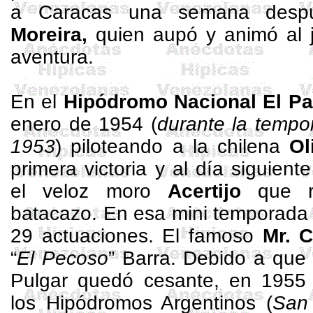
a Caracas una semana des
Moreira,
quien aupó y animó al 
aventura.
En el
Hipódromo Nacional El Pa
enero de 1954 (
durante la tempo
1953
) piloteando a la chilena
Ol
primera victoria y al día siguiente
el veloz moro
Acertijo
que re
batacazo. En esa mini temporada 
29 actuaciones.
El famoso
Mr. 
“
El Pecoso
” Barra.
Debido a que s
Pulgar quedó cesante, en 1955
los Hipódromos Argentinos (
San 