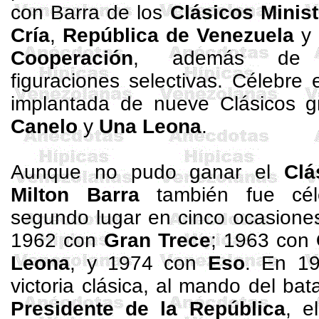
con Barra de los
Clásicos Minist
Cría
,
República de Venezuela
y
Cooperación
, además de ot
figuraciones selectivas.
Célebre 
implantada de nueve Clásicos g
Canelo
y
Una Leona
.
Aunque no pudo ganar el
Clá
Milton Barra
también fue cél
segundo lugar en cinco ocasione
1962 con
Gran Trece
; 1963 con
Leona
, y 1974 con
Eso
.
En 19
victoria clásica, al mando del bat
Presi­dente de
la República
, e