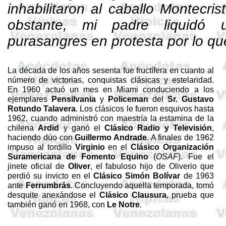
inhabilitaron al caballo Montecri
obstante, mi padre liquidó
purasangres en protesta por lo qu
La década de los años sesenta
fue fructífera
en cuanto al
número de victorias, conquistas clásicas y
estelaridad
.
En 1960 actuó un mes en Miami conduciendo a los
ejemplares
Pensilvania
y
Policeman
del
Sr. Gustavo
Rotundo Talavera
. Los clásicos le fueron esquivos hasta
1962, cuando administró con maestría la
estamina
de la
chilena
Ardid
y ganó el
Clásico Radio y Televisión
,
haciendo dúo con
Gui­llermo Andrade
. A finales de 1962
impuso al tordillo
Virginio
en el
Clásico Organización
Suramerica­na de Fomento Equino
(
OSAF
). Fue el
jinete oficial de
Oliver
, el fabuloso hijo de Oliverio que
perdió su invicto en el
Clásico Simón Bolívar
de 1963
ante
Ferrumbrás
. Conclu­yendo aquella temporada, tomó
desquite anexándo­se el
Clásico Clausura
, prueba que
también ganó en 1968, con
Le Notre
.