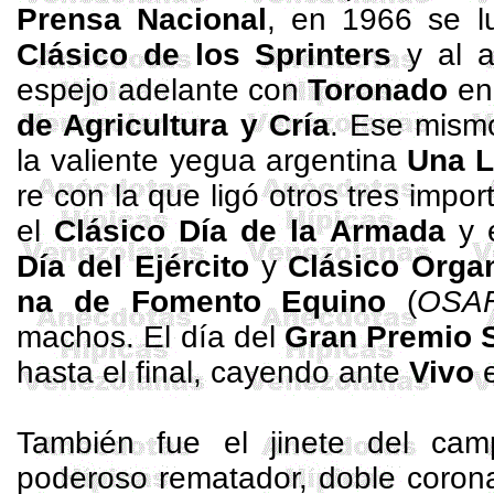
Prensa
Nacional
, en 1966 se l
Clásico de los Sprinters
y al a
espejo adelante con
Toronado
en
de Agricultura y Cría
. Ese mismo
la valiente yegua argentina
Una 
r
e con la que ligó otros tres impo
el
Clásico Día de
la Armada
y 
Día del Ejército
y
Clásico Orga
na de Fomento Equino
(
OSA
machos. El día del
Gran
Premio 
hasta el final, cayendo ante
Vivo
e
También fue el jinete del ca
poderoso rematador, doble coron