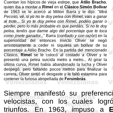
Cuentan los hípicos de vieja estirpe, que
Atilio
Bracho
,
quien iba a montar a
Rimel
en el
Clásico Simón Bolívar
de 1963 se le acercó al Milton Barra y le dijo: "
Mirá
Pecoso,
vé
, si yo no te doy pelea con Rimel, vais a ganar
al trote... Si yo te doy pelea con Rimel, podéis ganar o
perder, pero lo más probable es que perdáis. Si no te doy
pelea, tenéis que darme algo del porcentaje que te toca
como jinete ganador...
" Barra (
confiado y con razón
) en la
superioridad del entonces invicto Oliver se negó
amistosamente a ceder ni siquiera un bolívar de su
porcentaje a Atilio
Bracho
. En la partida del mencionado
Clásico,
Rimel
se le colocó al costado a Oliver y le
presentó una pelea suicida metro a metro... Al girar la
última curva, Rimel había abandonado la lucha y Oliver
despegó, pero faltando pocos metros para finalizar la
carrera, Oliver sintió el desgaste y le faltó
estamina
para
contener la furiosa atropellada de
Ferumbrás
.
Siempre manifestó su preferenci
velocistas, con los cuales log
triunfos. En 1963, impuso a
E