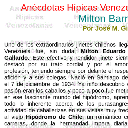
Anécdotas Hípicas Venez
Milton Bar
Por José M. Gi
Uno de los extraordinarios jinetes chilenos lleg
Venezuela fue, sin duda,
Milton Eduardo
Gallardo
.
Este efectivo y rendidor jinete
siem
destacó por su trato cor­dial y por el amo
profesión, teniendo siempre por delante el respe
afición y a sus colegas. Nació en Santiago de
el 7 de diciembre de 1934. Ya niño descubrió
pasión eran los caballos y poco a poco fue met
en ese fascinante mundo del hipódromo, apre
todo lo inherente acerca de los purasangre
actividad de caballerizas en sus visitas muy fre
al vie­jo
Hipódromo de Chile
, un romántico c
carre­ras, donde la hermandad impera diaria