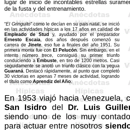
lugar de inicio de incontables estrellas surame
de la fusta y del entrenamiento.
“
El Gringuito
” como le decían en su pais natal, se inició
en las actividades hípicas a los 17 años en calidad de
Empleado de
Stud
y, ayudado por el preparador
Ernesto Escaia
, dos años después comenzó su
carrera de
Jinete
, eso fue a finales del año 1951. Su
primera monta fue con
El Pelucón
. Sin embar­go, en el
intento número trece, consiguió su primer triunfo
conduciendo a
Embuste
, en tiro de 1200 me­tros. Casi
seguidamente se anotó un triunfo clásico con la yegua
Guaraná
. Destacó rápidamente, al punto que completó
30 victorias en apenas 7 meses de actividad, logran­do
el título como
Aprendiz del Año
.
En 1953 viajó hacia Venezuela, 
San Isidro
del
Dr.
Luis
Guill
siendo uno de los muy contados
para actuar entre nosotros
siend