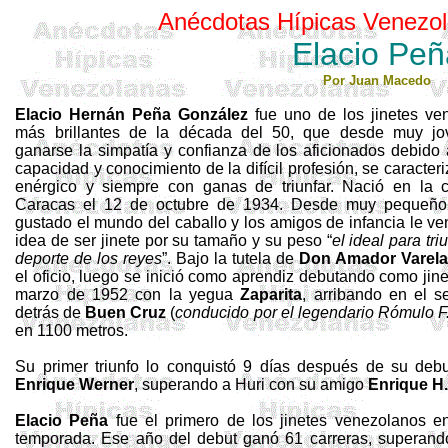
Anécdotas Hípicas Venezol
Elacio
Peñ
Por Juan Macedo
Elacio
Hernán Peña González
fue uno de los jinetes ve
más brillantes de la década del 50, que desde muy j
ganarse la simpatía y confianza de los aficionados debido
capacidad y conocimiento de la difícil profesión, se caracteri
enérgico y siempre con ganas de triunfar. Nació en la 
Caracas el 12 de octubre de 1934. Desde muy pequeño
gustado el mundo del caballo y
los amigos de infancia le ve
idea de ser jinete por su tamaño y su peso “
el ideal para tri
deporte de los reyes
”.
Bajo la tutela de
Don Amador Varela
el oficio, luego se inició como aprendiz debutando como jine
marzo de 1952 con la yegua
Zaparita
, arribando en el s
detrás de
Buen Cruz
(
conducido por el legendario Rómulo 
en 1100 metros.
Su primer triunfo lo conquistó 9 días después de su de
Enrique Werner
, superando a
Huri
con su amigo
Enrique H
Elacio
Peña
fue el primero de los jinetes venezolanos e
temporada. Ese año del debut ganó 61 carreras, superand