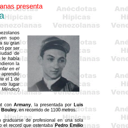
anas presenta
a
nezolanos
oven supo
 a su gran
zó por ser
ciudad de
 le había
ndieron la
unfar en el
aprendió
te el 1 de
exto lugar
F. Méndez
)
but con
Armany
, la presentada por
Luis
.
Bouley
, en recorrido de 1100 metros.
n graduarse de profesional en una sola
o el record que ostentaba
Pedro Emilio