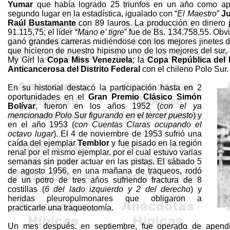
Yumar
que había logrado 25 triunfos en un año como apr
segundo lugar en la estadística, igualado con “
El Maestro
”
Ju
Raúl Bustamante
con 89 lauros. La producción en dinero
91.115,75; el líder “
Mano e’ tigre
” fue de Bs. 134.758,55. Obv
ganó grandes carreras midiéndose con los mejores jinetes de
que hicieron de nuestro hipismo uno de los mejores del sur
My
Girl
la
Copa Miss Venezuela
; la
Copa República del 
Anticancerosa del Distrito Federal
con el chileno Polo Sur.
En su historial destacó la participación hasta en 2
oportunidades en el
Gran Premio Clásico Simón
Bolívar
, fueron en los años 1952 (
con el ya
mencionado Polo Sur figurando en el tercer puesto
) y
en el año 1953 (
con Cuentas Claras ocupando el
octavo lugar
). El 4 de noviembre de 1953 sufrió una
caída del ejemplar
Temblor
y fue pisado en la región
renal por el mismo ejemplar, por el cual estuvo varias
semanas sin poder actuar en las pistas. El sábado 5
de agosto 1956, en una mañana de traqueos, rodó
de un potro de tres años sufriendo fractura de 8
costillas (
6 del lado izquierdo y 2 del derecho
) y
heridas
pleuropulmonares
que obligaron a
practicarle una traqueotomía.
Un mes después, en septiembre, fue operado de apendi