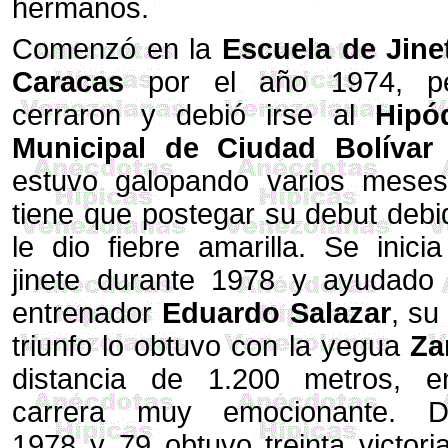
hermanos.
Comenzó en la
Escuela de Jine
Caracas
por el año 1974, pe
cerraron y debió irse al
Hipó
Municipal de Ciudad Bolívar
estuvo galopando varios meses
tiene que postegar su debut deb
le dio fiebre amarilla. Se inic
jinete durante 1978 y ayudado 
entrenador
Eduardo Salazar
, su
triunfo lo obtuvo con la yegua
Za
distancia de 1.200 metros, 
carrera muy emocionante. D
1978 y 79 obtuvo treinta victori