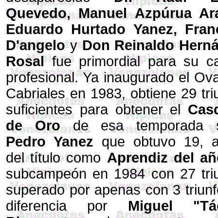
Quevedo, Manuel Azpúrua Ar
Eduardo Hurtado Yanez, Fran
D'angelo
y
Don Reinaldo Hern
Rosal
fue primordial para su ca
profesional. Ya inaugurado el Ov
Cabriales en 1983, obtiene 29 tri
suficientes para obtener el
Casq
de Oro
de esa temporada s
Pedro Yanez
que obtuvo 19, a
del título como
Aprendiz del añ
subcampeón en 1984 con 27 triu
superado por apenas con 3 triun
diferencia por
Miguel "Tá