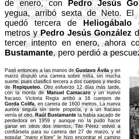
de enero, con
Pedro Jesús Go
yegua, arribó sexta de Neto. El
quedó ter­cera de
Heliogábalo
e
metros
y
Pedro Jesús González
d
tercer inten­to en enero, ahora
Bustamante
, pero perdió a pescu
Pasó entonces a las manos de
Gustavo Ávila
y en
marzo dispu­tó una carrera sobre milla, sin mucha
suerte, pues clasificó ter­cera a dos cuerpos y medio
de
Repiqueteo
. Otro esfuerzo 12 días más tar­de,
con la monta de
Manuel
Camacaro
y un nuevo
fracaso. Vic­toria Regia arribó a 16 cuerpos de
Gorda
Colifa
, en carrera de
1600 metros
. La nueva
aurora seguía sin ser­le propicia, y a un fracaso
venía el otro
.
Raúl Bustamante
la había saca­do de
perdedora en 1959 y aunque no la pudo hacer
ganar en otros dos intentos, Tito Pérez volvió a
confiársela para su carrera del 27 de marzo, y el
popular "
mano
e'tigre
" le hizo encontrar el cami­no