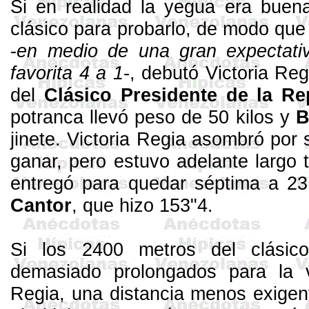
Si en realidad la yegua era bue­
clásico pa­ra probarlo, de modo que
-
en medio de una gran expectativ
favorita
4 a
1
-, debutó Vic­toria Re
del
Clásico
Presidente de
la Re
potranca lle­vó peso de 50 kilos y
B
jinete. Victoria Regia asombró por
ganar, pero estuvo adelante largo t
entregó para quedar séptima a 23
Cantor
, que hizo 153"4.
Si los
2400 metros
del clásico
demasiado prolongados para la v
Regia, una distancia me­nos exigen