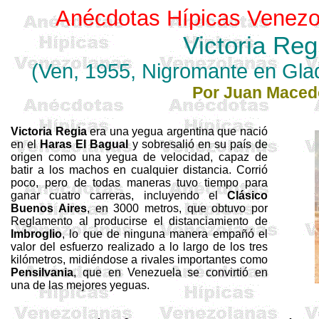
Anécdotas Hípicas Venezo
Victoria Reg
(Ven, 1955, Nigromante en
Glad
Por Juan Maced
Victoria Regia
era una yegua argentina que nació
en el
Haras El Bagual
y sobresalió en su país de
origen como una yegua de velocidad, ca­paz de
batir a los machos en cual­quier distancia. Corrió
poco, pero de todas mane­ras tuvo tiempo para
ganar cua­tro carreras, incluyendo el
Clási­co
Buenos Aires
, en
3000 metros
, que obtuvo por
Re­glamento al producirse el distanciamiento de
Imbroglio
, lo que de ninguna manera empañó el
va­lor del esfuerzo realizado a lo lar­go de los tres
kilómetros, midién­dose a rivales importantes como
Pensilvania
, que en Venezuela se convirtió en
una de las mejores yeguas.