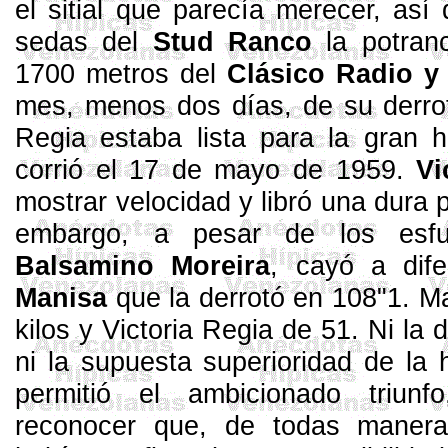
el sitial que parecía merecer, así
sedas del
Stud
Ranco
la potranc
1700 metros
del
Clá­sico Radio y
mes, menos dos días, de su derrota
Regia estaba lista para la gran h
corrió el 17 de mayo de 1959.
Vi
mostrar velocidad y libró una dura pe
embargo, a pe­sar de los esfu
Balsamino
Moreira
, cayó a dife
Manisa
que la derrotó en 108"1.
Ma
kilos y Victoria Re­gia de 51. Ni la 
ni la supuesta superioridad de la h
permitió el ambicionado triunf
reconocer que, de todas manera