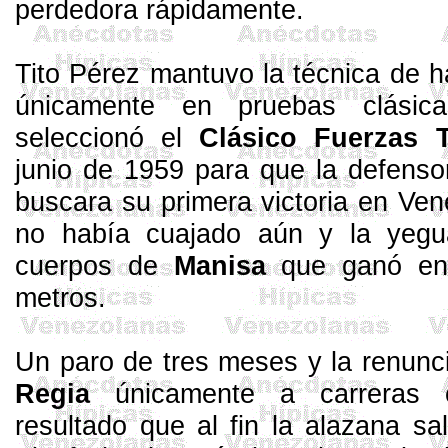
perdedora rápidamente.
Tito Pérez mantuvo la técnica de h
úni­camente en pruebas clási
seleccionó el
Clásico Fuerzas T
junio de 1959 para que la defens
buscara su primera victoria en Vene
no había cuajado aún y la ye­gu
cuerpos de
Manisa
que ganó en
metros
.
Un paro de tres meses y la re­nunc
Regia
únicamente a carreras cl
resultado que al fin la alazana sa