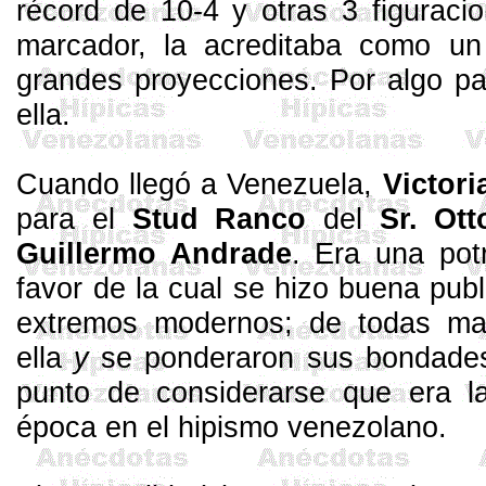
récord de 10-4 y otras 3 figuracio
marcador, la acreditaba como un
grandes proyecciones. Por algo p
ella.
Cuando llegó a Venezuela,
Vic­tor
para el
Stud
Ranco
del
Sr. Ot
Guiller­mo Andrade
. Era una pot
favor de la cual se hizo buena publi
extremos modernos; de to­das ma
ella
y
se ponderaron sus bondades 
punto de consi­derarse que era 
época en
el
hipismo venezolano.