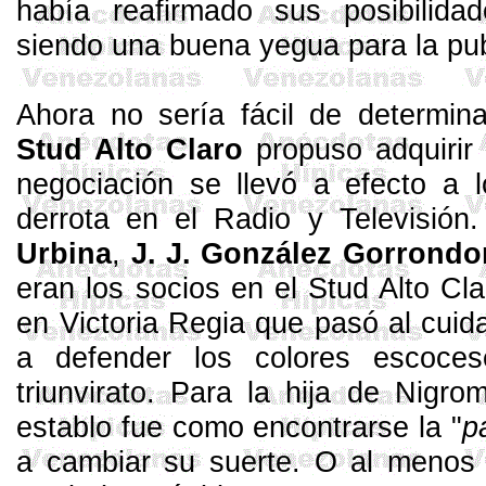
había rea­firmado sus posibilida
siendo una buena yegua para la pub
Ahora no sería fácil de deter­mina
Stud
Alto Claro
propuso adquirir 
ne­gociación se llevó a efecto a
derrota en el Ra­dio y Televisió
Urbina
,
J. J. González
Gorrondo
eran los socios en el
Stud
Alto Cl
en Victoria Re­gia que pasó al cui
a
defender los colores escoces
triunvirato. Para la hija de Nigrom
establo fue como encontrarse la "
p
a cambiar su suerte. O al menos 