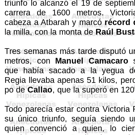
triunfo lo alcanzó el 19 de septie
carrera de
1600 metros
. Victor
cabeza a
Atbarah
y marcó
récord 
la milla, con la monta de
Raúl Bus
Tres semanas más tarde dispu­tó u
metros
, con
Manuel
Camacaro
s
que había sacado a la yegua de
Regia llevaba apenas 51 kilos, per
po de
Callao
, que la superó en 120
Todo parecía estar contra Vic­toria
su único triunfo, seguía siendo 
quien convenció a quien, lo ci