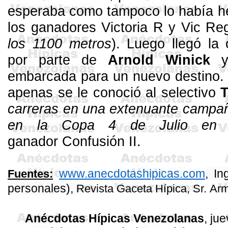
esperaba co­mo tampoco lo había he
los ganadores Victoria R y
Vic
Reg
los
1100 metros
). Luego llegó la 
por parte de
Arnold
Winick
embarcada para un nuevo destino. 
apenas se le conoció al selectivo
T
carreras en una extenuante campaña
en
la Copa
4 de Julio en P
ganador Confusión II.
www.anecdotashipicas.com
, I
Fuentes:
personales),
Revista Gaceta Hípica
, Sr.
Arm
Anécdotas Hípicas Venezolanas
, ju