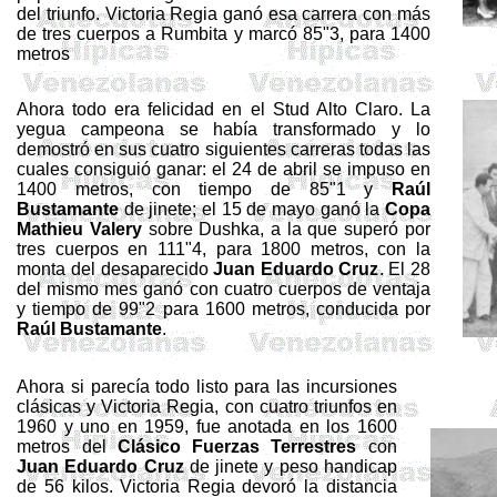
del triunfo. Victoria Regia ga­nó esa carrera con más
de tres cuerpos a Rumbita y marcó 85"3, para
1400
metros
Ahora todo era felicidad en el
Stud
Alto Claro. La
yegua cam­peona se había transformado y lo
demostró en sus cuatro siguientes carreras todas las
cuales consiguió ganar: el 24 de abril se impuso en
1400
metros
, con tiempo de 85"1 y
Raúl
Bustamante
de jinete; el 15 de mayo ganó
la
Copa
Ma
thie
u Valery
sobre
Dushka
, a la que superó por
tres cuerpos en 111"4, para
1800 metros
, con la
monta del desaparecido
Juan Eduardo Cruz
. El 28
del mismo mes ganó con cuatro cuerpos de ventaja
y tiem­po de 99"2 para
1600 metros
, conducida por
Raúl Bustamante
.
Ahora si parecía todo listo para las incursiones
clásicas y Victoria Regia, con cuatro triunfos en
1960 y uno en 1959, fue anotada en los
1600
metros
del
Clásico Fuerzas Terres­tres
con
Juan Eduardo Cruz
de jinete y peso
handicap
de 56 kilos. Victoria Regia devoró la distancia