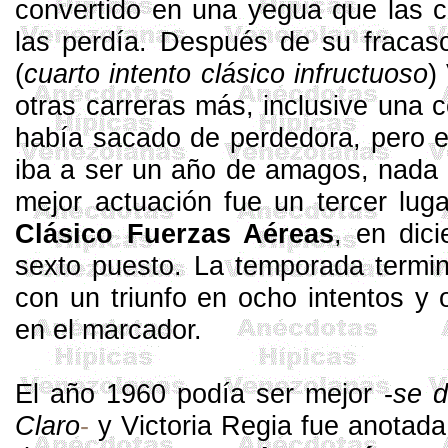
conver­tido en una yegua que las c
las perdía. Des­pués de su fracas
(
cuarto intento clásico infructuoso
)
otras carreras más, inclusive una 
había sa­cado de perdedora, pero e
iba a ser un año de amagos, nada
mejor actuación fue un ter­cer lug
Clásico Fuer­zas Aéreas
, en dici
sexto puesto. La temporada terminó
con un triunfo en ocho intentos y o
en el marcador.
El año 1960 podía ser mejor -
se d
Claro
-
y Victoria Regia fue anotad