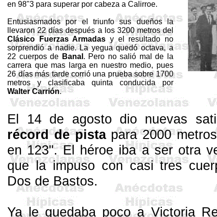
en 98"3 para superar por cabeza a
Calirroe
.
Entusiasmados por el triunfo sus dueños la
llevaron 22 días des­pués a los
3200 metros
del
Clásico Fuer­zas Armadas
y el resultado no
sorprendió a nadie. La yegua que­dó octava, a
22 cuerpos de
Banal
. Pero no salió mal de la
carrera que mas larga en nuestro medio, pues
26 días más tarde corrió una prue­ba sobre
1700
metros
y clasifica­ba quinta conducida por
Walter Carrión
.
El 14 de agosto dio nuevas sati
récord de pista
pa­ra
2000 metros
en 123". El héroe iba a ser otra 
que la impuso con casi tres cuer
Dos de Bastos.
Ya le quedaba poco a Victoria Reg