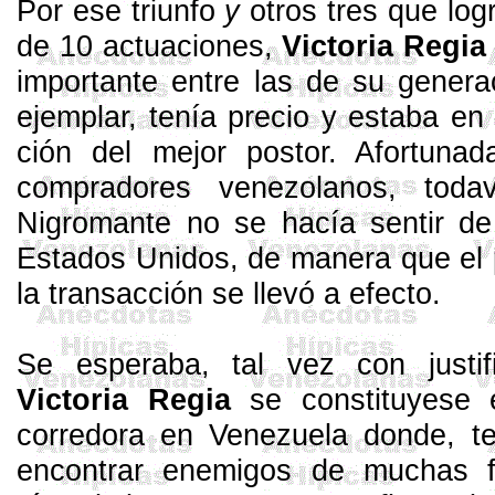
Por ese triunfo
y
otros tres que lo
de 10 actuaciones,
Victoria Regia
importante en­tre las de su genera
ejemplar, tenía precio y estaba en
ción del mejor postor. Afortuna­
comprado­res venezolanos, todav
Nigromante no se ha­cía sentir de
Estados Unidos, de manera que el 
la
tran­sacción se llevó a efecto.
Se esperaba, tal vez con justi­
Victoria Re­gia
se constituyese e
corredora en Venezuela donde, te
en­contrar enemigos de muchas 