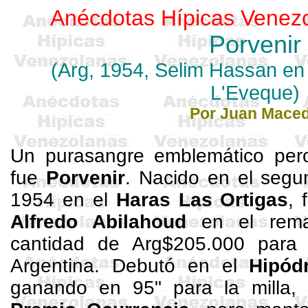
Anécdotas Hípicas Venez
Porvenir
(
Arg
, 1954, Selim Hassan e
L'Eveque
)
Por Juan Mace
Un purasangre emblemático pero
fue
Porvenir
. Nacido en el segu
1954 en el
Haras Las Ortigas
, 
Alfredo
Abilahoud
en el rema
cantidad de
Arg
$205.000 para 
Argentina. Debutó en el
Hipód
ganando en 95" para la milla,