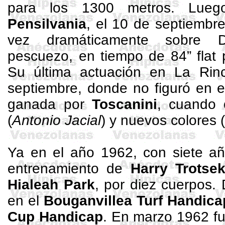
para los
1300 metros
. Lueg
Pensilvania
, el 10 de septiembre 
vez dramáticamente sobre 
pescuezo, en tiempo de
84”
flat
Su última actuación en
La Rin
septiembre, donde no figuró en e
ganada por
Toscanini
, cuando 
(
Antonio
Jacial
) y nuevos colores 
Ya en el año 1962, con siete añ
entrenamiento de
Harry
Trotse
Hialeah Park
, por diez cuerpos.
en el
Bouganvillea
Turf Handica
Cup
Handicap
. En marzo 1962 f