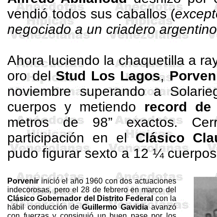
vendió todos sus caballos (
except
negociado a un criadero argentin
Ahora luciendo la chaquetilla a ra
oro del
Stud
Los
Lagos
,
Porven
noviembre superando a Solarie
cuerpos y metiendo
record de 
metros
de
98”
exactos. Cer
participación en el
Clásico Cla
pudo figurar sexto a 12 ¼ cuerpo
Porvenir
inició el año 1960 con dos actuaciones
indecorosas, pero el 28 de febrero en marco del
Clásico Gobernador del Distrito Federal
con la
hábil conducción de
Guillermo
Gavidia
avanzó
con fuerzas y consiguió un buen pase por los