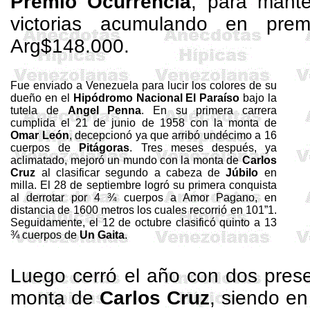
Premio Ocurrencia
, para mante
victorias acumulando en pre
Arg
$148.000.
Fue enviado a Venezuela para lucir los colores de su
dueño en el
Hipódromo
Nacional El Paraíso
bajo la
tutela de
Angel
Penna
. En su primera carrera
cumplida el 21 de junio de 1958 con la monta de
Omar León
, decepcionó ya que arribó undécimo a 16
cuerpos de
Pitágoras
. Tres meses después, ya
aclimatado, mejoró un mundo con la monta de
Carlos
Cruz
al clasificar segundo a cabeza de
Júbilo
en
milla. El 28 de septiembre logró su primera conquista
al derrotar por 4 ¾ cuerpos a Amor Pagano, en
distancia de
1600 metros
los cuales recorrió en 101”1.
Seguidamente, el 12 de octubre clasificó quinto a 13
¾ cuerpos de
Un Gaita
.
Luego cerró el año con dos pres
monta de
Carlos Cruz
, siendo en