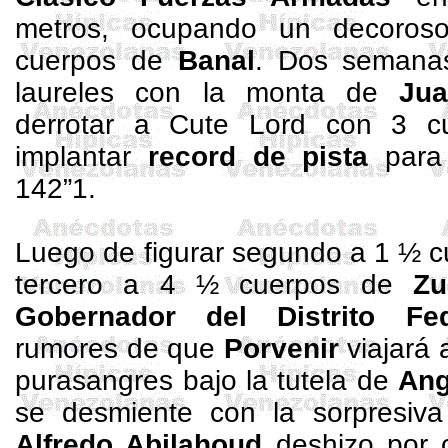
metros
, ocupando un decoroso
cuerpos de
Banal
. Dos semanas
laureles con la monta de
Ju
derrotar a Cute Lord con 3 c
implantar
record de pista
para
142”1.
Luego de figurar segundo a 1 ½ 
tercero a 4 ½ cuerpos de
Zu
Gobernador del Distrito Fed
rumores de que
Porvenir
viajará 
purasangres bajo la tutela de
An
se desmiente con la sorpresiv
Alfredo
Abilahoud
deshizo por 