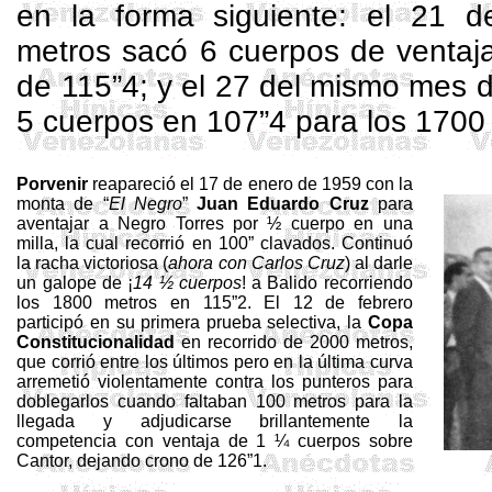
en la forma siguiente: el 21 
metros
sacó 6 cuerpos de ventaja 
de 115”4; y el 27 del mismo mes 
5 cuerpos en 107”4 para los
1700
Porvenir
reapareció el 17 de enero de 1959 con la
monta de “
El Negro
”
Juan
Eduardo Cruz
para
aventajar a Negro Torres por ½ cuerpo en una
milla, la cual recorrió en
100”
clavados. Continuó
la racha victoriosa (
ahora con Carlos Cruz
) al darle
un galope de ¡
14 ½ cuerpos
! a Balido recorriendo
los
1800 metros
en 115”2. El 12 de febrero
participó en su primera prueba selectiva,
la
Copa
Constitucionalidad
en recorrido de
2000 metros
,
que corrió entre los últimos pero en la última curva
arremetió violentamente contra los punteros para
doblegarlos cuando faltaban
100 metros
para la
llegada y adjudicarse brillantemente la
competencia con ventaja de 1 ¼ cuerpos sobre
Cantor, dejando crono de 126”1.