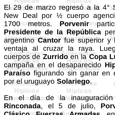
El 29 de marzo regresó a la 4° 
New
Deal
por ½ cuerpo agenci
1700 metros
.
Porvenir
parti
Presidente de
la República
per
argentino
Cantor
fue superior y 
ventaja al cruzar la raya. Lue
cuerpos de
Zurrido
en
la
Copa
L
campaña en el desaparecido
Hi
Paraíso
figurando sin ganar en 
por el uruguayo
Solariego
.
En el día de la inauguració
Rinconada
, el 5 de julio,
Por
Clásico Fuerzas Armadas
en 