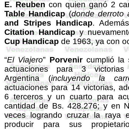
E. Reuben
con quien ganó 2 car
Table
Handicap
(
donde derroto 
and
Stripes Handicap
. Además 
Citation
Handicap
y nuevament
Cup
Handicap
de 1963, ya con o
“
El Viajero
”
Porvenir
cumplió la 
actuaciones para 3 victori
Argentina (
incluyendo la car
actuaciones para 14 victorias, 
6 terceros y un cuarto para ac
cantidad de Bs. 428.276; y en N
veces logrando cruzar la raya 
producir para sus propietar