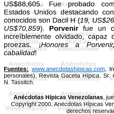
US$88,605. Fue probado com
Estados Unidos destacando con
conocidos son
Dacil
H (
19, US$26
US$70,859
).
Porvenir
fue un ca
increíblemente olvidado, capaz 
proezas. ¡
Honores a Porveni
cabalidad
!
www.anecdotashipicas.com
, I
Fuentes:
personales),
Revista
Gaceta
Hípica, Sr.
N.
Tassitch
.
Anécdotas Hípicas Venezolanas
, ju
Copyright 2000, Anécdotas Hípicas V
derechos reserva