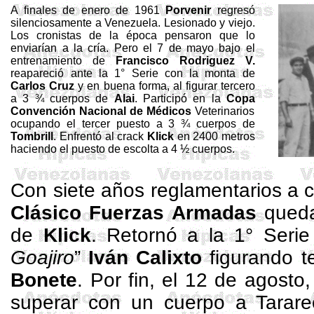
A finales de enero de 1961
Porvenir
regresó
silenciosamente a Venezuela. Lesionado y viejo.
Los cronistas de la época pensaron que lo
enviarían a la cría. Pero el 7 de mayo bajo el
entrenamiento de
Francisco
Rodriguez
V.
reapareció ante la 1° Serie con la monta de
Carlos Cruz
y en buena forma, al figurar tercero
a 3 ¾ cuerpos de
Alai
. Participó en
la
Copa
Convención
Nacional de Médicos
Veterinarios
ocupando el tercer puesto a 3 ¾ cuerpos de
Tombrill
. Enfrentó al crack
Klick
en
2400 metros
haciendo el puesto de escolta a 4 ½ cuerpos.
Con siete años reglamentarios a cu
Clásico Fuerzas
Armadas
queda
de
Klick
. Retornó a la 1° Seri
Goajiro
”
Iván Calixto
figurando t
Bonete
. Por fin, el 12 de agosto,
superar con un cuerpo a Tarar