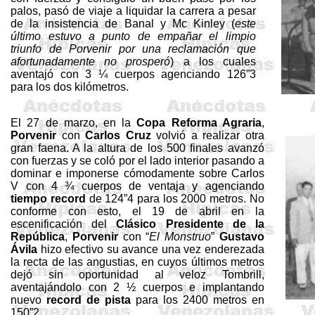
palos, pasó de viaje a liquidar la carrera a pesar
de la insistencia de Banal y
Mc
Kinley
(
este
último estuvo a punto de empañar el limpio
triunfo de Porvenir por una reclamación que
afortunadamente no prosperó
) a los cuales
aventajó con 3 ¼ cuerpos agenciando 126”3
para los dos kilómetros.
El 27 de marzo, en
la
Copa
Reforma
Agraria
,
Porvenir
con
Carlos Cruz
volvió a realizar otra
gran faena. A la altura de los 500 finales avanzó
con fuerzas y se coló por el lado interior pasando a
dominar e imponerse cómodamente sobre Carlos
V con 4 ¾ cuerpos de ventaja y agenciando
tiempo
record
de 124”4 para los
2000 metros
. No
conforme con esto, el 19 de abril en la
escenificación del
Clásico Presidente de
la
República
,
Porvenir
con “
El
Monstruo
”
Gustavo
Ávila
hizo efectivo su avance una vez enderezada
la recta de las angustias, en cuyos últimos metros
dejó sin oportunidad al veloz
Tombrill
,
aventajándolo con 2 ½ cuerpos e implantando
nuevo
record de pista
para los
2400 metros
en
150”2.