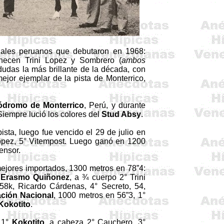
nales peruanos que debutaron en 1968:
enecen Trini Lopez y Sombrero (
ambos
 dudas la más brillante de la década, con
ejor ejemplar de la pista de Monterrico,
ódromo de Monterrico
, Perú, y durante
Siempre lució los colores del
Stud Absy
.
ista, luego fue vencido el 29 de julio en
 López, 5° Vitempost. Luego ganó en 1200
ensor.
 mejores importados, 1300 metros en 78”4:
r
Erasmo
Quiñonez
, a ¾ cuerpo 2° Trini
58k, Ricardo Cárdenas, 4° Secreto, 54,
ación Nacional
, 1000 metros en 56”3, 1°
Kokotito
.
, 1°
Kokotito
, a cabeza 2° Cauchero, 3°