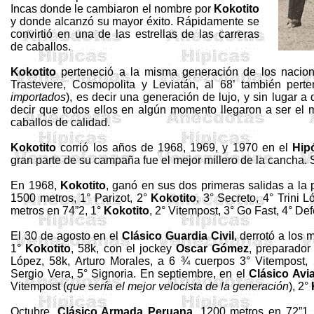
Incas donde le cambiaron el nombre por
Kokotito
y donde alcanzó su mayor éxito. Rápidamente se
convirtió en una de las estrellas de las carreras
de caballos.
Kokotito
perteneció a la misma generación de los nacio
Trastevere, Cosmopolita y Leviatán, al 68’ también pert
importados
), es decir una generación de lujo, y sin lugar a
decir que todos ellos en algún momento llegaron a ser el m
caballos de calidad.
Kokotito
corrió los años de 1968, 1969, y 1970 en el
Hip
gran parte de su campaña fue el mejor millero de la cancha. 
En 1968,
Kokotito
, ganó en sus dos primeras salidas a la p
1500 metros, 1° Parizot, 2°
Kokotito
, 3° Secreto, 4° Trini
metros en 74”2, 1°
Kokotito
, 2° Vitempost, 3° Go Fast, 4° Def
El 30 de agosto en el
Clásico Guardia Civil
, derrotó a los
1°
Kokotito
, 58k, con el jockey
Oscar Gómez
, preparado
López, 58k, Arturo Morales, a 6 ¾ cuerpos 3° Vitempost, 
Sergio Vera, 5° Signoria. En septiembre, en el
Clásico Avi
Vitempost (
que sería el mejor velocista de la generación
), 2°
Octubre,
Clásico Armada Peruana
, 1200 metros en 72”1