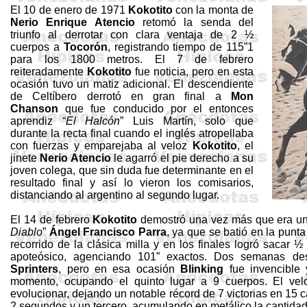
El 10 de enero de 1971
Kokotito
con la monta de
Nerio Enrique Atencio
retomó la senda del
triunfo al derrotar con clara ventaja de 2 ½
cuerpos a
Tocorón
, registrando tiempo de 115”1
para los 1800 metros. El 7 de febrero
reiteradamente
Kokotito
fue noticia, pero en esta
ocasión tuvo un matiz adicional. El descendiente
de Celtíbero derrotó en gran final a
Mon
Chanson
que fue conducido por el entonces
aprendiz “
El Halcón
” Luis Martín, solo que
durante la recta final cuando el inglés atropellaba
con fuerzas y emparejaba al veloz
Kokotito
, el
jinete
Nerio Atencio
le agarró el pie derecho a su
joven colega, que sin duda fue determinante en el
resultado final y así lo vieron los comisarios,
distanciando al argentino al segundo lugar.
El 14 de febrero
Kokotito
demostró una vez más que era un 
Diablo
”
Ángel Francisco Parra
, ya que se batió en la punta
recorrido de la clásica milla y en los finales logró sacar ½
apoteósico, agenciando 101” exactos. Dos semanas de
Sprinters
, pero en esa ocasión
Blinking
fue invencible
momento, ocupando el quinto lugar a 9 cuerpos. El vel
evolucionar, dejando un notable récord de 7 victorias en 15
2 segundos y un tercero, acumulando en metálico la cantidad