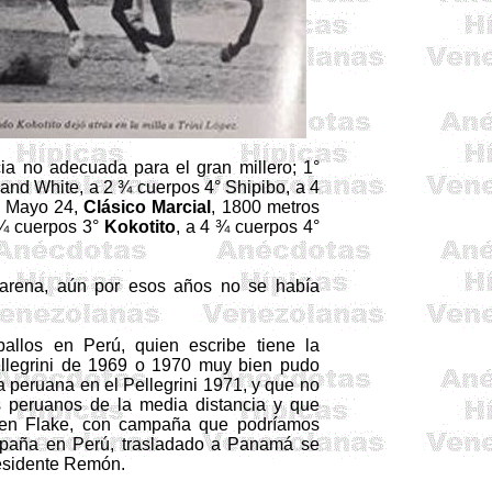
ia no adecuada para el gran millero; 1°
 and White, a 2 ¾ cuerpos 4° Shipibo, a 4
. Mayo 24,
Clásico Marcial
, 1800 metros
 ¼ cuerpos 3°
Kokotito
, a 4 ¾ cuerpos 4°
 arena, aún por esos años no se había
los en Perú, quien escribe tiene la
ellegrini de 1969 o 1970 muy bien pudo
a peruana en el Pellegrini 1971, y que no
s peruanos de la media distancia y que
den Flake, con campaña que podríamos
mpaña en Perú, trasladado a Panamá se
residente Remón.