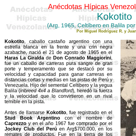
Anécdotas Hípicas Venezol
Kokotito
(Arg, 1965, Celtíbero en Balila po
Por Miguel Rodríguez R. y Jua
Kokotito
, caballo castaño argentino con una
estrella blanca en la frente y una crin negra
azabache, nació el 21 de agosto de 1965 en el
Haras La Giralda
de
Don Conrado Maggiorini
,
fue un caballo de carreras pura sangre de gran
porte y temperamento que se destacó por su
velocidad y capacidad para ganar carreras en
distancias cortas y medias en las pistas de Perú y
Venezuela. Hijo del semental Celtibero y la yegua
Balila (
inbreed 4x4 a Blandford
), heredó la fuerza
y la velocidad que lo convirtieron en un rival
temible en la pista.
Antes de llamarse
Kokotito
, fue registrado en el
Stud Book Argentino
con el nombre de
Caprezzo
y en el año 1967 fue comprado por el
Jockey Club del Perú
en Arg$700.000, en los
remates de productos. Fue en la tierra de los