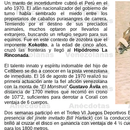
Un manto de incertidumbre cubrió el Perú en el
año 1970. El afán nacionalizador del gobierno de
turno había sembrado el miedo entre los
propietarios de caballos purasangres de carrera.
Temiendo por el destino de sus preciados
animales, muchos optaron por llevarlos al
extranjero, buscando un refugio seguro para sus
equinos. Fue en este contexto de zozobra que el
imponente
Kokotito
, a la edad de cinco años,
cruzó las fronteras y llegó al
Hipódromo La
Rinconada
.
El talento innato y espíritu indomable del hijo de
Celtíbero se dio a conocer en la pista venezolana
de inmediato. El 16 de agosto de 1970 realizó su
primera actuación ante la fiel afición venezolana
con la monta de “
El Monstruo
”
Gustavo Ávila
en
distancia de 1700 metros que recorrió en crono
de 107”2, suficientes para derrotar a Coralí con
ventaja de 6 cuerpos.
Dos semanas participó en el Trofeo VI Juegos Deportivos B
presencia del jinete invitado Bill Hartack
) con la conducc
brilló al cruzar el disco en ganancia con ventaja de 4 ½ c
para los 1800 metros.