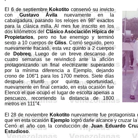
El 6 de septiembre
Kokotito
conservó su invicto
con
Gustavo Ávila
nuevamente en la
cabalgadura, parando los relojes en 98” exactos
para la clásica milla. Al mes fue inscrito en los
dos kilómetros del
Clásico Asociación Hípica de
Propietarios
, pero no fue enemigo y terminó
sexto a 10 cuerpos de
Gliss
. Corrió seguido, pero
nuevamente fracasó, esta vez quinto a 2 cuerpos
de
Dobreq
. Luego de un breve descanso de
cuatro semanas se reivindicó ante la afición
protagonizando un final electrizante superando
por la mínima diferencia a Ejemplo, dejando
crono de 106”1 para los 1700 metros. Siete días
después triunfó por quinta oportunidad,
nuevamente en final cerrado, en esta ocasión fue
Elenco el que ocupó el lugar de escolta apenas a
pescuezo, recorriendo la distancia de 1800
metros en 111”4.
El 28 de noviembre
Kokotito
nuevamente fue protagonista de
que en esta ocasión
Ejemplo
logró darle alcance y cruzar 
Cerró el año con la conducción de
Juan Eduardo
Cru
Estudioso
.