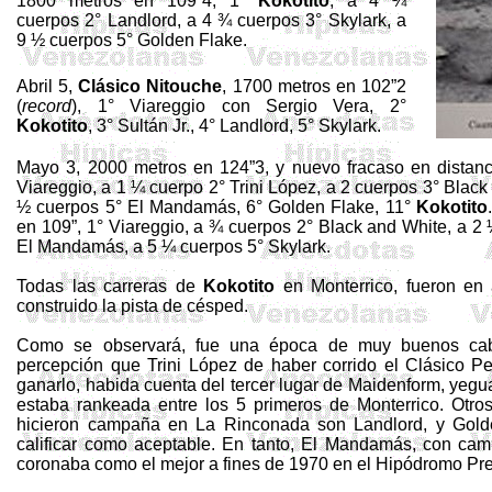
1800 metros en 109”4, 1°
Kokotito
, a 4 ¼
cuerpos 2° Landlord, a 4 ¾ cuerpos 3° Skylark, a
9 ½ cuerpos 5° Golden Flake.
Abril 5,
Clásico Nitouche
, 1700 metros en 102”2
(
record
), 1° Viareggio con Sergio Vera, 2°
Kokotito
, 3° Sultán Jr., 4° Landlord, 5° Skylark.
Mayo 3, 2000 metros en 124”3, y nuevo fracaso en distanc
Viareggio, a 1 ¼ cuerpo 2° Trini López, a 2 cuerpos 3° Black
½ cuerpos 5° El Mandamás, 6° Golden Flake, 11°
Kokotito
en 109”, 1° Viareggio, a ¾ cuerpos 2° Black and White, a 2
El Mandamás, a 5 ¼ cuerpos 5° Skylark.
Todas las carreras de
Kokotito
en Monterrico, fueron en
construido la pista de césped.
Como se observará, fue una época de muy buenos cabal
percepción que Trini López de haber corrido el Clásico P
ganarlo, habida cuenta del tercer lugar de Maidenform, yegu
estaba rankeada entre los 5 primeros de Monterrico. Otro
hicieron campaña en La Rinconada son Landlord, y Gol
calificar como aceptable. En tanto, El Mandamás, con ca
coronaba como el mejor a fines de 1970 en el Hipódromo P