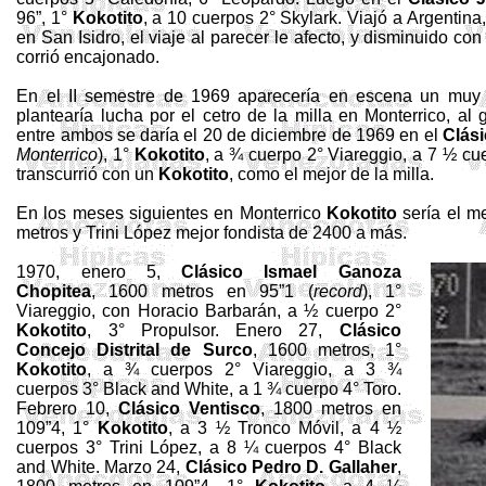
96”, 1°
Kokotito
, a 10 cuerpos 2° Skylark. Viajó a Argentina
en San Isidro, el viaje al parecer le afecto, y disminuido co
corrió encajonado.
En el II semestre de 1969 aparecería en escena un muy b
plantearía lucha por el cetro de la milla en Monterrico, al
entre ambos se daría el 20 de diciembre de 1969 en el
Clás
Monterrico
), 1°
Kokotito
, a ¾ cuerpo 2° Viareggio, a 7 ½ cu
transcurrió con un
Kokotito
, como el mejor de la milla.
En los meses siguientes en Monterrico
Kokotito
sería el me
metros y Trini López mejor fondista de 2400 a más.
1970, enero 5,
Clásico Ismael Ganoza
Chopitea
, 1600 metros en 95”1 (
record
), 1°
Viareggio, con Horacio Barbarán, a ½ cuerpo 2°
Kokotito
, 3° Propulsor. Enero 27,
Clásico
Concejo Distrital de Surco
, 1600 metros, 1°
Kokotito
, a ¾ cuerpos 2° Viareggio, a 3 ¾
cuerpos 3° Black and White, a 1 ¾ cuerpo 4° Toro.
Febrero 10,
Clásico Ventisco
, 1800 metros en
109”4, 1°
Kokotito
, a 3 ½ Tronco Móvil, a 4 ½
cuerpos 3° Trini López, a 8 ¼ cuerpos 4° Black
and White. Marzo 24,
Clásico Pedro D. Gallaher
,