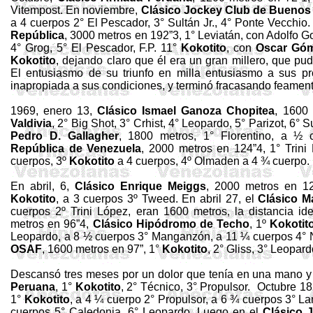
Vitempost. En noviembre,
Clásico Jockey Club de Buenos 
a 4 cuerpos 2° El Pescador, 3° Sultán Jr., 4° Ponte Vecchio
República
, 3000 metros en 192”3, 1° Leviatán, con Adolfo G
4° Grog, 5° El Pescador, F.P. 11°
Kokotito
, con
Oscar Gó
Kokotito
, dejando claro que él era un gran millero, que pu
El entusiasmo de su triunfo en milla entusiasmo a sus prop
inapropiada a sus condiciones, y terminó fracasando feament
1969, enero 13,
Clásico Ismael Ganoza Chopitea
, 1600
Valdivia
, 2° Big Shot, 3° Crhist, 4° Leopardo, 5° Parizot, 6° S
Pedro D. Gallagher
, 1800 metros, 1° Florentino, a ½
República de Venezuela
, 2000 metros en 124”4, 1° Trini
cuerpos, 3º
Kokotito
a 4 cuerpos, 4º Olmaden a 4 ¾ cuerpo.
En abril, 6,
Clásico Enrique Meiggs
, 2000 metros en 12
Kokotito
, a 3 cuerpos 3º Tweed. En abril 27, el
Clásico Ma
cuerpos 2º Trini López, eran 1600 metros, la distancia id
metros en 96”4,
Clásico Hipódromo de Techo
, 1º
Kokotit
Leopardo, a 8 ½ cuerpos 3° Manganzón, a 11 ¼ cuerpos 4° N
OSAF
, 1600 metros en 97”, 1°
Kokotito
, 2° Gliss, 3° Leopard
Descansó tres meses por un dolor que tenía en una mano y
Peruana
, 1°
Kokotito
, 2° Técnico, 3° Propulsor.
Octubre 18
1°
Kokotito
, a 4 ¼ cuerpo 2° Propulsor, a 6 ¾ cuerpos 3° La
cuerpos 5° Caledonia, 6° Leopardo. Luego en el
Clásico J