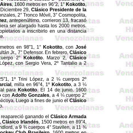
Aires
, 1600 metros en 96”2, 1°
Kokotito
,
. Diciembre 29,
Clásico Presidente de la
onzales, 2° Tronco Móvil, 3° Cosmopolita,
mez
, antepenúltimo, corrieron 13, fracasó
diera ser alargado hasta los 2000 metros.
ietarios a inscribirlo en una distancia
e.
 metros en 98”1, 1°
Kokotito
, con
José
ultán Jr., 7° Defensor. En febrero,
Clásico
 cuerpo 2°
Kokotito
. Marzo 2,
Clásico
 López, con Sergio Vera, 2º Tantalio a 2
5”1, 1º Trini López, a 2 ¼ cuerpos 2º
rcial
, milla en 96”4, 1º
Kokotito
, a 3 ¼
eal para
Kokotito
. El 14 de junio, 1600
o
con
Adolfo Gonzales
, a 4 ¼ cuerpo 2°
icoya. Luego a fines de junio el
Clásico
o.
 reapareció ganando el
Clásico Armada
,
Clásico Irlandés
, 1500 metros en 89”4,
ndlord, a 9 ¾ cuerpos 4° Stavilen, a 11 ¾
ockey Club Brasileiro
, 1600 metros en