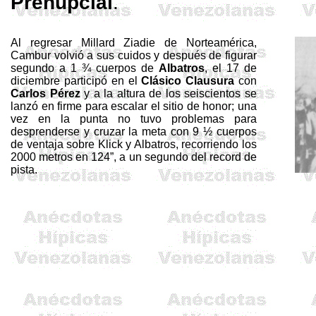
Prenupcial
.
Al regresar
Millard
Ziadie
de Norteamérica,
Cambur volvió a sus cuidos y después de figurar
segundo a 1 ¾ cuerpos de
Albatros
, el 17 de
diciembre participó en
el
Clá­sico Clausura
con
Carlos Pérez
y a la altura de los seis­cientos se
lanzó en firme para escalar el sitio de honor; una
vez en la punta no tuvo problemas para
desprenderse y cruzar la meta con 9 ½ cuerpos
de ventaja sobre
Klick
y Albatros, recorriendo los
2000 metros
en
124”
, a un segundo del record de
pista.