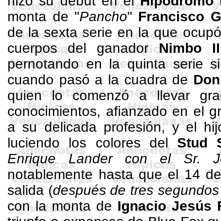
hizo su debut en el
Hipódromo
monta de "
Pancho
"
Francisco 
de la sexta serie en la que ocupó
cuerpos del ganador
Nimbo II
pernotando en la quinta serie si
cuando pasó a la cuadra de
Do
quien lo comenzó a llevar gra
conocimientos, afianzado en el 
a su delicada profesión, y el h
luciendo los colores del
Stud
Enrique
Lander
con el Sr.
J
notablemente hasta que el 14 de
salida (
después de tres segundos 
con la monta de
Ignacio Jesús 