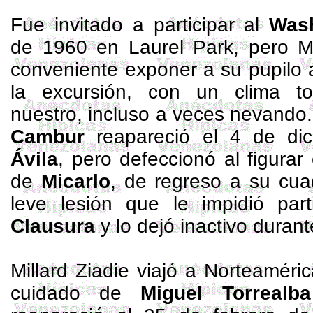
Fue invitado a participar al
Was
de 1960 en Laurel
Park
, pero
M
conveniente exponer a su pupilo 
la excursión, con un clima to
nuestro, incluso a veces nevando
Cambur
reapareció el 4 de di
Ávila
, pero defeccionó al figura
de
Micarlo
, de regreso a su cua
leve lesión que le impidió par
Clausura
y lo dejó inactivo duran
Millard
Ziadie
viajó a Norteaméri
cuidado de
Miguel
Torrealb