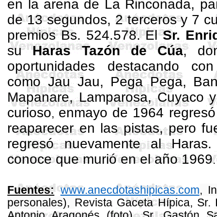
en la arena de
La Rinconada
, pa
de 13 segundos, 2 terceros y 7 c
premios Bs. 524.578. El
Sr. Enr
su
Haras Tazón de Cúa
, don
oportunidades destacando co
como Jau Jau, Pega Pega, Ban
Mapanare, Lamparosa, Cuyaco y
curioso
enmayo de 1964 regresó
,
reaparecer en las pistas, pero f
regresó nuevamente al Haras. 
conoce que murió en el año 1969
.
www.anecdotashipicas.com
, I
Fuentes:
personales),
Revista Gaceta Hípica
, Sr.
Antonio Aragonés (foto), Sr. Gastón Sa