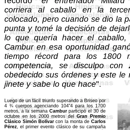
recordó "
el entrenador Millar
corriera al caballo en la terce
colocado, pero cuando se dio la 
punta y tomé la decisión de dejarl
lo que quería hacer el caballo,
Cambur en esa oportunidad ganó
tiempo récord para los 1800 
competencia, se disculpo con 
obedecido sus órdenes y este le 
jinete y sabe lo que hace
".
Luego de un fácil triunfo superando a
Briseo
por
4 ¾ cuerpos agenciando 104”4 para los
1700
metros
, a la semana
Cambur
participó el 30 de
octubre en los
2000 metros
del
Gran Premio
Clásico Simón Bolívar
con la monta de
Carlos
Pérez
, el primer evento clásico de su campaña