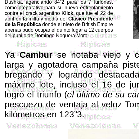
Dushka
, agenciando 84”2 para los 7 furlones,
como preparativo para su nuevo enfrentamiento
contra el crack argentino
Klick
, que fue el 22 de
abril en la milla y media del
Clásico Presidente
de
la República
donde el nieto de
British
Empire
apenas pudo ocupar el quinto lugar a 12 cuerpos
del pupilo de Domingo Noguera Mora
.
Ya
Cambur
se notaba viejo y c
larga y agotadora campaña pist
bregando y logrando destacada
máximo lote, incluso el 16 de j
logró el triunfo (
el último de su c
pescuezo de ventaja al veloz
Tom
kilómetros
en 123”3.