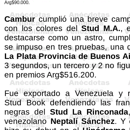
Arg$90.000.
Cambur
cumplió una breve camp
con los colores del
Stud M.A.
, 
destacarse como un astro, cump
se impuso en tres pruebas, una d
La Plata Provincia de Buenos A
3 segundos, un tercero
y
2 no fig
en premios Arg$516.200.
Fue exportado a Venezuela y
Stud
Book
defendiendo las franj
negras del
Stud
La Rinconada
venezolano
Neptalí Sánchez
.
Y 