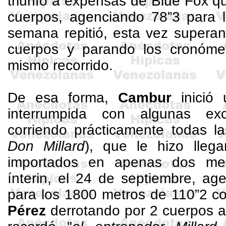
triunfo a expensas de Blue Fox 
cuerpos, agenciando 78”3 para 
semana repitió, esta vez super
cuerpos y parando los cronóme
mismo recorrido.
De esa forma,
Cambur
inició 
interrumpida con algunas exce
corriendo prácticamente todas l
Don
Millard
), que le hizo lleg
importados en apenas dos me
ínterin,
el 24 de septiembre, ag
para los
1800 metros
de 110”2 c
Pérez
derrotando por 2 cuerpos a