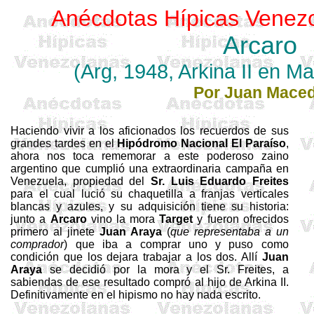
Anécdotas Hípicas Venez
Arcaro
(
Arg
, 1948,
Arkina
II en Ma
Por Juan Mace
Haciendo vivir a los aficionados los recuerdos de sus
grandes tardes en el
Hipódromo Nacional El Paraíso
,
ahora nos toca rememorar a este poderoso zaino
argentino que cumplió una extraordinaria campaña en
Venezuela, propiedad del
Sr. Luis Eduardo
Freites
para el cual lució su chaquetilla a franjas verticales
blancas y azules, y su adquisición tiene su historia:
junto a
Arcaro
vino la mora
Target
y fueron ofrecidos
primero al jinete
Juan Araya
(
que representaba a un
comprador
) que iba a comprar uno y puso como
condición que los dejara trabajar a los dos. Allí
Juan
Araya
se decidió por la mora y el Sr.
Freites
, a
sabiendas de ese resultado compró al hijo de
Arkina
II.
Definitivamente en el hipismo no hay nada escrito.