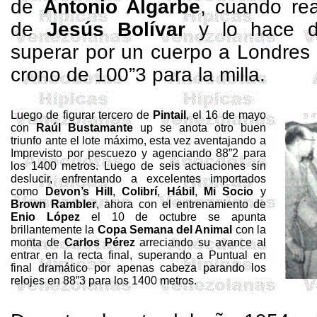
de
Antonio Algarbe
, cuando re
de
Jesús Bolívar
y lo hace de
superar por un cuerpo a Londres
crono de 100”3 para la milla.
Luego de figurar tercero de
Pintail
, el 16 de mayo
con
Raúl Bustamante
up se anota otro buen
triunfo ante el lote máximo, esta vez aventajando a
Imprevisto por pescuezo y agenciando 88”2 para
los
1400 metros
. Luego de seis actuaciones sin
deslucir, enfrentando a excelentes importados
como
Devon’s
Hill
,
Colibrí
,
Hábil
,
Mi Socio
y
Brown
Rambler
, ahora con el entrenamiento de
Enio
López
el 10 de octubre se apunta
brillantemente
la
Copa Semana
del Animal
con la
monta de
Carlos Pérez
arreciando su avance al
entrar en la recta final, superando a Puntual en
final dramático por apenas cabeza parando los
relojes en 88”3 para los
1400 metros
.