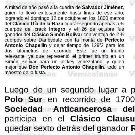
A mitad de año pasó a la cuadra de
Salvador Jiménez
,
quien lo llevó exitosamente hasta fines de ese año,
logrando el domingo 12 de octubre en los
1800 metros
del
Clásico Día de
la Raza
figurar segundo apenas a ¾
cuerpos del crack
Integro
y el 26 de octubre fue
ganador del
Clásico Simón Bolívar
con ventaja de 2 ¾
cuerpos sobre
Danbydale
con la monta de
Perfecto
Antonio
Chapellín
y dejar tiempo de 129”2 para los
dos kilómetros de recorrido. Este fue un triunfo
relevante, ya que representó el primer triunfo en un
Simón Bolívar para un jockey venezolano, y quien
mejor que
Don
Perfecto Antonio
Chapellín
, todo un
maestro de la fusta.
Luego de un segundo lugar a p
Polo Sur
en recorrido de
1700
Sociedad
Anticancerosa del 
participa en el
Clásico Clausu
quedar sexto detrás del ganador