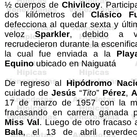
½ cuerpos de
Chivilcoy
. Partici
dos kilómetros del
Clásico F
defecciona al quedar sexta y últ
veloz
Sparkler
, debido a vi
recrudecieron durante la escenific
la cual fue enviada a la
Play
Equino
ubicado en
Naiguatá
De regreso al
Hipódromo Nac
cuidado de
Jesús
“
Tito
”
Pérez
,
A
17 de marzo de 1957 con la 
fracasando en carrera ganada p
Miss Val
. Luego de otro fracaso 
Bala
, el 13 de abril reverdec