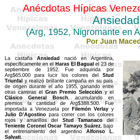
Anécdotas Hípicas Venez
Ansiedad
(
Arg
, 1952, Nigromante en
A
Por Juan Mace
La castaña
Ansiedad
nació en Argentina,
específicamente en el
Haras El Bagual
el 23 de
septiembre de 1952. Fue adquirida por
Arg$65.000 para lucir los colores del
Stud
Triunfal
y realizó brillante campaña en su país
de origen durante el año 1955, ganando entre
otras carreras el
Gran
Premio Selección
y el
Clásico General Bosch
, acumulando en
premios la cantidad de Arg$388.500. Fue
importada a Venezuela por
Filemón Verlay
y
Julio D'Agostino
para correr con los colores
rojos y amarillos del
Stud
Tamanaco
del
Teniente Coronel Oscar Tamayo Suárez
, bajo
el entrenamiento del argentino
Alfonso
L.
Salvati
.