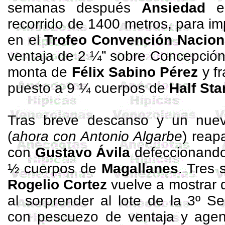
semanas después
Ansiedad
em
recorrido de
1400 metros
, para im
en el
Trofeo Convención Naciona
ventaja de 2 ¼” sobre Concepción
monta de
Félix
Sabino Pérez
y fr
puesto a 9 ¼ cuerpos de
Half
Sta
Tras breve descanso y un nue
(
ahora con Antonio Algarbe
) reap
con
Gustavo Ávila
defeccionando
½ cuerpos de
Magallanes
. Tres
Rogelio
Cortez
vuelve a mostrar d
al sorprender al lote de la 3º S
con pescuezo de ventaja y agen