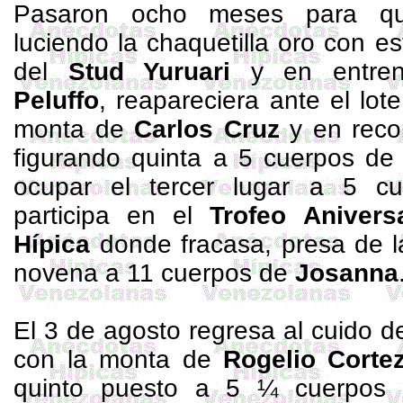
Pasaron ocho meses para 
luciendo la chaquetilla oro con es
del
Stud
Yuruari
y en entre
Peluffo
, reapareciera ante el lot
monta de
Carlos Cruz
y en reco
figurando quinta a 5 cuerpos d
ocupar el tercer lugar a 5 
participa en el
Trofeo
Anivers
Hípica
donde fracasa, presa de la
novena a 11 cuerpos de
Josanna
El 3 de agosto regresa al cuido 
con la monta de
Rogelio
Corte
quinto puesto a 5 ¼ cuerpo