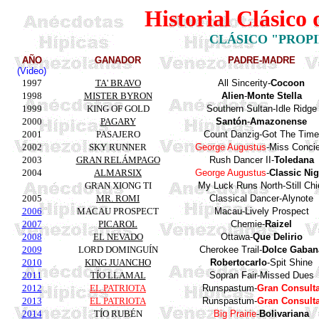
Historial Clásico
CLÁSICO "PROPIE
AÑO
GANADOR
PADRE-MADRE
(Video)
1997
TA' BRAVO
All
Sincerity
-
Cocoon
1998
MISTER BYRON
Alien
-
Monte Stella
1999
KING OF GOLD
Southern
Sultan-
Idle
Ridge
2000
PAGARY
Santón
-
Amazonense
2001
PASAJERO
Count Danzig-Got The Time
2002
SKY RUNNER
George Augustus
-Miss
Concie
2003
GRAN RELÁMPAGO
Rush
Dancer
II-
Toledana
2004
ALMARSIX
George Augustus
-
Classic
Nig
GRAN XIONG TI
My Luck Runs North-Still Chi
2005
MR. ROMI
Classical Dancer-
Alynote
2006
MACAU PROSPECT
Macau-Lively Prospect
2007
PICAROL
Chemie-
Raizel
2008
EL NEVADO
Ottawa-
Que
Delirio
2009
LORD DOMINGUÍN
Cherokee Trail-
Dolce Gaban
2010
KING JUANCHO
Robertocarlo
-Spit Shine
2011
TÍO LLAMAL
Sopran Fair-Missed Dues
2012
EL PAT
RIOTA
Runspastum-
Gran Consult
2013
EL PAT
RIOTA
Runspastum-
Gran Consult
2014
TÍO RUBÉN
Big Prairie
-
Bolivariana