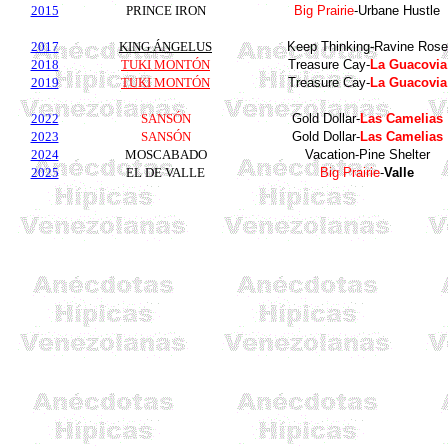
2015
PRINCE IRON
Big Prairie
-Urbane Hustle
2017
KING ÁNGELUS
Keep Thinking-Ravine Rose
2018
TU
KI MONTÓN
Treasure Cay-
La Guacovia
2019
TU
KI MONTÓN
Treasure Cay-
La Guacovia
2022
SANSÓN
Gold Dollar-
Las Camelias
2023
SANSÓN
Gold Dollar-
Las Camelias
2024
MOSCABADO
Vacation-Pine Shelter
2025
EL DE VALLE
Big Prairie
-
Valle