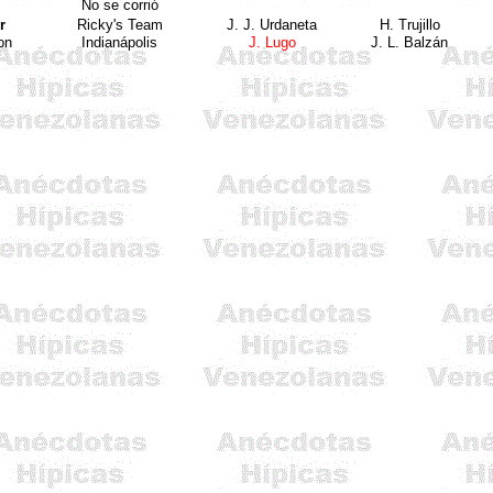
No se
corrió
r
Ricky's Team
J. J. Urdaneta
H.
Trujillo
on
Indianápolis
J. Lugo
J. L.
Balzán