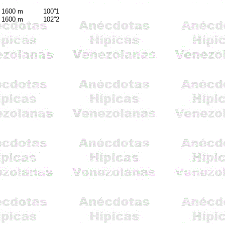
1600 m
100”1
1600 m
102”2