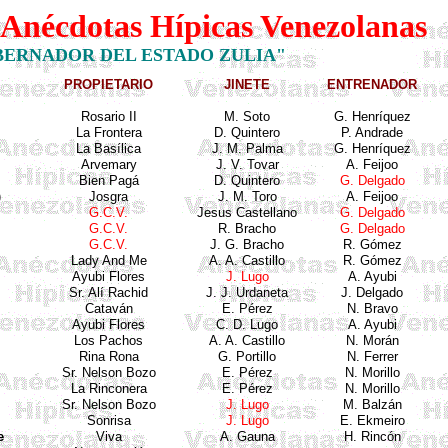
e Anécdotas Hípicas Venezolanas
BERNADOR DEL ESTADO ZULIA"
PROPIETARIO
JINETE
ENTRENADOR
Rosario II
M. Soto
G. Henríquez
La Frontera
D. Quintero
P. Andrade
La Basílica
J. M. Palma
G. Henríquez
Arvemary
J. V. Tovar
A.
Feijoo
Bien
Pagá
D. Quintero
G. Delgado
)
Josgra
J. M. Toro
A.
Feijoo
G.C.V.
Jesus Castellano
G. Delgado
G.C.V.
R.
Bracho
G. Delgado
G.C.V.
J. G.
Bracho
R. Gómez
Lady And Me
A. A. Castillo
R. Gómez
Ayubi
Flores
J. Lugo
A.
Ayubi
Sr. Alí
Rachid
J. J.
Urdaneta
J. Delgado
Cataván
E. Pérez
N. Bravo
Ayubi
Flores
C. D. Lugo
A.
Ayubi
Los Pachos
A. A. Castillo
N. Morán
Rina
Rona
G. Portillo
N. Ferrer
Sr. Nelson Bozo
E. Pérez
N. Morillo
La
Rinconera
E. Pérez
N. Morillo
Sr. Nelson Bozo
J. Lugo
M.
Balzán
Sonrisa
J. Lugo
E.
Ekmeiro
e
Viva
A.
Gauna
H.
Rincón