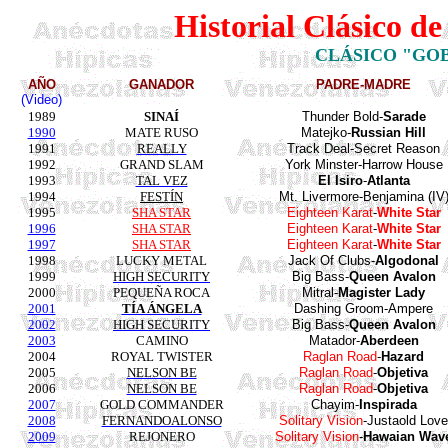
Historial Clásico d
CLÁSICO "GO
AÑO
GANADOR
PADRE-MADRE
(Video)
1989
SINAÍ
Thunder Bold-
Sarade
1990
MATE RUSO
Matejko
-
Russian Hill
1991
REALLY
Track Deal-Secret Reason
1992
GRAND SLAM
York
Minster-Harrow House
1993
TAL VEZ
El
Isiro
-
Atlanta
1994
FESTÍN
Mt. Livermore-
Benjamina
(IV
1995
SHA STAR
Eighteen Karat
-
White Star
1996
SHA STAR
Eighteen Karat
-
White Star
1997
SHA STAR
Eighteen Karat
-
White Star
1998
LUCKY METAL
Jack Of Clubs-
Algodonal
1999
HIGH SECURITY
Big Bass-
Queen Avalon
2000
PEQUEÑA ROCA
Mitral-
Magister
Lady
2001
TÍA ÁNGELA
Dashing Groom-Ampere
2002
HIGH SECURITY
Big Bass-
Queen Avalon
2003
CAMINO
Matador-
Aberdeen
2004
ROYAL TWISTER
Raglan Road
-
Hazard
2005
NELSON BE
Raglan Road
-
Objetiva
2006
NELSON BE
Raglan Road
-
Objetiva
2007
GOLD COMMANDER
Chayim-
Inspirada
2008
FERNANDOALONSO
Solitary Vision
-
Justaold
Love
2009
REJONERO
Solitary Vision
-
Hawaian
Wav