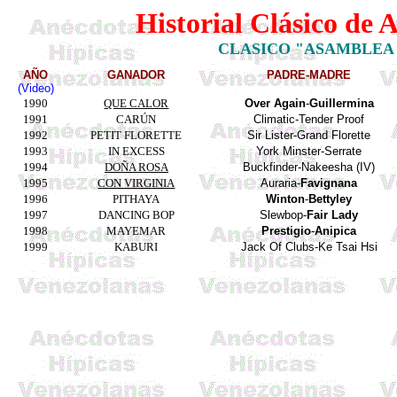
Historial Clásico de 
CLASICO "ASAMBLEA 
AÑO
GANADOR
PADRE-MADRE
(Video)
1990
QUE CALOR
Over
Again
-
Guillermina
1991
CARÚN
Climatic
-Tender
Proof
1992
PETIT FLORETTE
Sir Lister-Grand
Florette
1993
IN EXCESS
York
Minster
-
Serrate
1994
DOÑA ROSA
Buckfinder
-
Nakeesha
(
IV
)
1995
CON VIRGINIA
Auraria
-
Favignana
1996
PITHAYA
Winton
-
Bettyley
1997
DANCING BOP
Slewbop
-
Fair Lady
1998
MAYEMAR
Prestigio
-
Anipica
1999
KABURI
Jack Of Clubs-
Ke
Tsai
Hsi