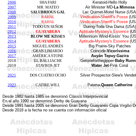
2006
SHA FARI
Keratoid-Hello Holly
2007
MR. MATEO
Air Minister MD-
La Mimosa
2008
SALUBRIOUS GAL
Lac Quimet-Motel Nurse (
USA
2009
RAHAL
Vindication
-
Sheriff’s Posse
(US
2010
RAHAL
Vindication
-
Sheriff’s Posse
(US
2011
TODO UN SEÑOR
During-Toda Una Dama (USA
2012
GUAYABERA
Aptitude
-
Mystery's Essence
(US
2013
BLOW ME KISSES
Millennium Wind-Kissin’ You (
U
2014
GUAYABERA
Aptitude
-
Mystery's Essence
(US
2015
MIGUELANDRÉS
Big Prairie-Sky Patches
2016
GRAN LIMARDO
Coincide-
Vicoríssima
2017
AMÉRICA STONE
Auyán Tepuy
-
Gazira
2018
EL BALLIACHE
Getoneforthegipper-
Baby Runn
2019
STAVROS JET
Water Jet
-Pink Coral
2021
DOS CUATRO OCHO
Silver Prospector-Slew's Vendet
2023
CATIRE WILL
Patena-
Queen Catherine
Desde 1982 hasta 1985 se denominó Clásico Interprovincial
En el año 1990 se denominó Derby de Guayana
Desde 1991 hasta 2005 se denominó Gran Derby Guayanés Copa Virgilio 
Desde 2018 a la fecha no se cuenta con información oficial