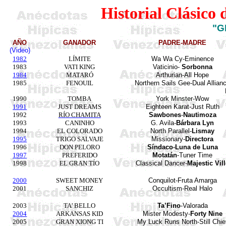
Historial Clásico
"
AÑO
GANADOR
PADRE-MADRE
(Video)
1982
LÍMITE
Wa
Wa
Cy-Eminence
1983
VATI KING
Vaticinio-
Sorbonna
1984
MATARÓ
Arthurian-All Hope
1985
FENOUIL
Northern Sails Gee-Dual
Allian
1990
TOMBA
York
Minster-Wow
1991
JUST DREAMS
Eighteen Karat-Just Ruth
1992
RÍO CHAMITA
Sawbones
-
Nautimoza
1993
CANINHO
G. Avila-
Bárbara Lyn
1994
EL COLORADO
North Parallel-
Lismay
1995
TRIGO SALVAJE
Missionary-
Directora
1996
DON PELORO
Síndaco
-
Luna de Luna
1997
PREFERIDO
Motatán
-Tuner Time
1998
EL GRAN TÍO
Classical Dancer-
Majestic Vil
2000
SWEET MONEY
Conquilot-Fruta Amarga
2001
SANCHIZ
Occultism-Real Halo
2003
TA’ BELLO
Ta’Fino
-Valorada
2004
ARKANSAS
KID
Mister Modesty-
Forty Nine
2005
GRAN XIONG TI
My Luck Runs North-Still Chie