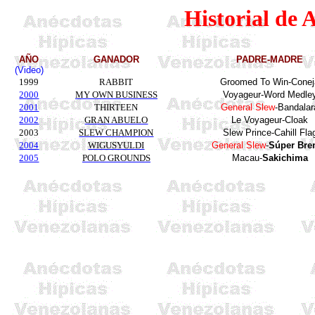
Historial de 
AÑO
GANADOR
PADRE-MADRE
(Video)
1999
RABBIT
Groomed To Win-
Conej
2000
MY OWN BUSINESS
Voyageur
-Word
Medle
2001
THIRTEEN
General
Slew
-Bandalar
2002
GRAN ABUELO
Le
Voyageur-Cloak
2003
SLEW CHAMPION
Slew
Prince-
Cahill
Fla
2004
WIGUSYULDI
General
Slew
-
Súper Bre
2005
POLO GROUNDS
Macau-
Sakichima