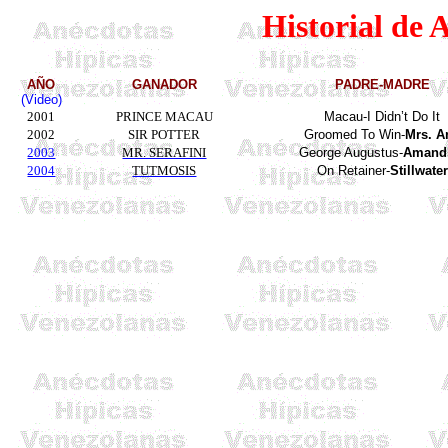
Historial de 
AÑO
GANADOR
PADRE-MADRE
(Video)
2001
PRINCE MACAU
Macau-I Didn’t Do It
2002
SIR POTTER
Groomed To Win-
Mrs. A
2003
MR. SERAFINI
George Augustus-
Amand
2004
TUTMOSIS
On
Retainer
-
Stillwater