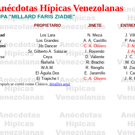
Anécdotas Hípicas Venezolanas
PA "MILLARD FARIS ZIADIE"
PROPIETARIO
JINETE
ENTRE
tad
Los Lara
N. Meza
J. Vil
y
Los Grandes
A. A. Castillo
P. An
oni
Jib Dancer
C. A. Olivero
J. A
Sr. Gilberto A. Salazar
I. Ros
endo
J. A
ise
Ceya
D. Valiente
J. C. 
Ñañañá
R. Bracho
M.
Co
W.A.M.
R. Re
ngifo
M.
Zia
El
Águila
Dos
E. Jaramillo
I. Ca
El
Trapiche
I
C. A. Olivero
J. R. 
spués se corrió como Clásico,
detalles aquí