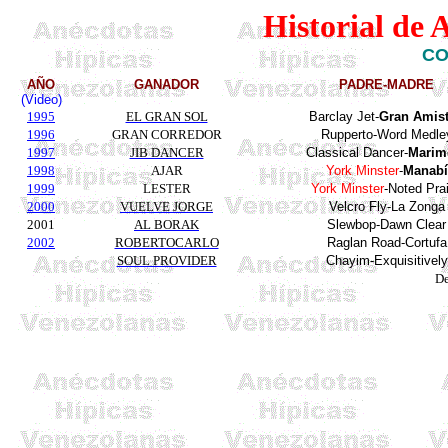
Historial de 
CO
AÑO
GANADOR
PADRE-MADRE
(Video)
1995
EL GRAN SOL
Barclay Jet-
Gran Amis
1996
GRAN CORREDOR
Rupperto
-Word
Medle
1997
JIB DANCER
Classical
Dancer-
Marim
1998
AJAR
York
Minster
-
Manabí
1999
LESTER
York Minster
-Noted Pra
2000
VUELVE JORGE
Velcro Fly-La
Zonga
2001
AL BORAK
Slewbop-Dawn
Clear
2002
ROBERTOCARLO
Raglan Road-
Cortufa
SOUL PROVIDER
Chayim-Exquisitively
De