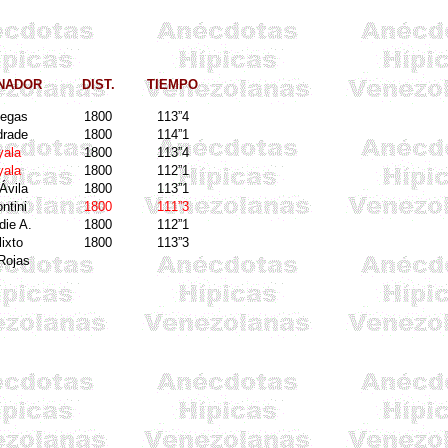
NADOR
DIST.
TIEMPO
legas
1800
113”4
drade
1800
114”1
yala
1800
113”4
yala
1800
112”1
Ávila
1800
113”1
ntini
1800
111”3
die
A.
1800
112”1
lixto
1800
113”3
Rojas