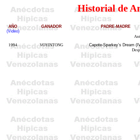
Historial de A
AÑO
GANADOR
PADRE-MADRE
(Video)
Ant
1994
VOYINTONG
Capote-
Sparkey’s
Dream (I
Desp