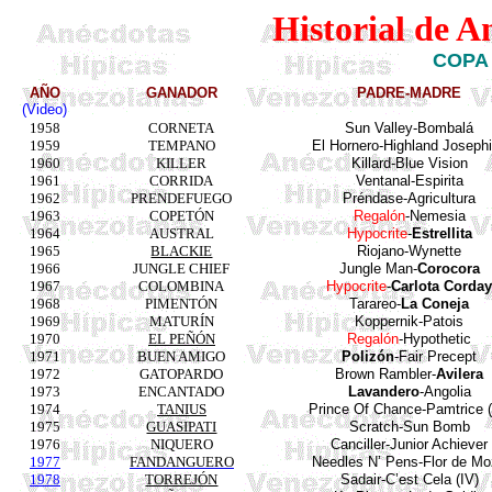
Historial de A
COPA
AÑO
GANADOR
PADRE-MADRE
(Video)
1958
CORNETA
Sun Valley-Bombalá
1959
TEMPANO
El
Hornero
-Highland Joseph
1960
KILLER
Killard
-Blue
Vision
1961
CORRIDA
Ventanal-Espirita
1962
PRENDEFUEGO
Préndase-Agricultura
1963
COPETÓN
Regalón
-
Nemesia
1964
AUSTRAL
Hypocrite
-
Estrellita
1965
BLACKIE
Riojano-Wynette
1966
JUNGLE CHIEF
Jungle
Man-
Corocora
1967
COLOMBINA
Hypocrite
-
Carlota
Corda
1968
PIMENTÓN
Tarareo-
La Coneja
1969
MATURÍN
Koppernik
-Patois
1970
EL PEÑÓN
Regalón
-Hypothetic
1971
BUEN AMIGO
Polizón
-
Fair
Precept
1972
GATOPARDO
Brown
Rambler-
Avilera
1973
ENCANTADO
Lavandero
-Angolia
1974
TANIUS
Prince Of Chance-
Pamtrice
(
1975
GUASIPATI
Scratch-Sun Bomb
1976
NIQUERO
Canciller
-Junior Achiever
1977
FANDANGUERO
Needles
N’
Pens
-Flor de M
1978
TORREJÓN
Sadair-C’est
Cela
(IV)