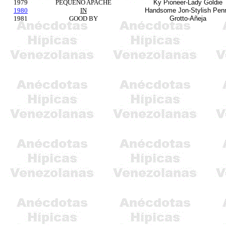
1979
PEQUEÑO APACHE
Ky
Pioneer-Lady
Goldie
1980
IN
Handsome Jon-Stylish Pen
1981
GOOD BY
Grotto-
Añeja