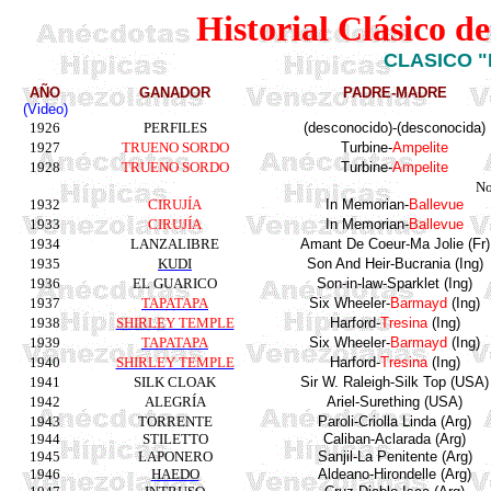
Historial Clásico d
CLASICO 
AÑO
GANADOR
PADRE-MADRE
(Video)
1926
PERFILES
(
desconocido
)-(
desconocida
)
1927
TRUENO SORDO
Turbine
-
Ampelite
1928
TRUENO SORDO
Turbine
-
Ampelite
No
1932
CIRUJÍA
In
Memorian
-
Ballevue
1933
CIRUJÍA
In
Memorian
-
Ballevue
1934
LANZALIBRE
Amant De
Coeur
-Ma
Jolie (Fr)
1935
KUDI
Son
And
Heir
-
Bucrania
(
Ing
)
1936
EL GUARICO
Son-in-
law
-
Sparklet
(
Ing
)
1937
TAPATAPA
Six
Wheeler
-
Barmayd
(
Ing
)
1938
SHIRLEY TEMPLE
Harford
-
Tresina
(
Ing
)
1939
TAPATAPA
Six
Wheeler
-
Barmayd
(
Ing
)
1940
SHIRLEY TEMPLE
Harford
-
Tresina
(
Ing
)
1941
SILK CLOAK
Sir W. Raleigh-Silk Top (USA)
1942
ALEGRÍA
Ariel-
Surething
(USA)
1943
TORRENTE
Paroli-Criolla
Linda (
Arg
)
1944
STILETTO
Caliban
-
Aclarada
(
Arg
)
1945
LAPONERO
Sanjil
-La
Penitente
(
Arg
)
1946
HAEDO
Aldeano-
Hirondelle
(
Arg
)