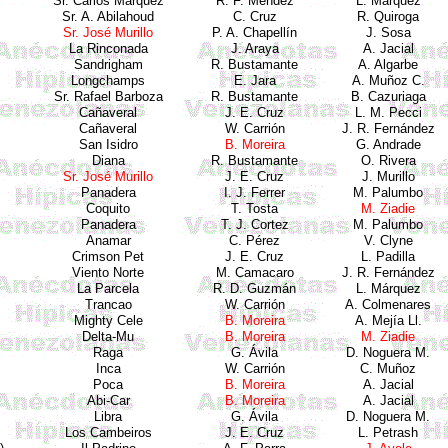
Sr. Carlos
Márquez
R. F. Méndez
L.
Márquez
Sr. A.
Abilahoud
C. Cruz
R.
Quiroga
Sr. José Murillo
P. A.
Chapellín
J. Sosa
La
Rinconada
J.
Araya
A.
Jacial
Sandrigham
R. Bustamante
A.
Algarbe
Longchamps
E.
Jara
A. Muñoz C.
Sr. Rafael
Barboza
R. Bustamante
B.
Cazuriaga
Cañaveral
J. E. Cruz
L. M.
Pecci
Cañaveral
W.
Carrión
J. R.
Fernández
San Isidro
B. Moreira
G. Andrade
Diana
R. Bustamante
O. Rivera
Sr. José Murillo
J. E. Cruz
J. Murillo
Panadera
I. J. Ferrer
M.
Palumbo
Coquito
T.
Tosta
M.
Ziadie
Panadera
T. J.
Cortez
M.
Palumbo
Anamar
C. Pérez
V.
Clyne
Crimson
Pet
J. E. Cruz
L. Padilla
Viento
Norte
M.
Camacaro
J. R.
Fernández
La
Parcela
R. D.
Guzmán
L.
Márquez
Trancao
W.
Carrión
A.
Colmenares
Mighty
Cele
B. Moreira
A.
Mejía
Ll
.
Delta-
Mu
B. Moreira
M.
Ziadie
Raga
G. Ávila
D.
Noguera
M.
Inca
W.
Carrión
C. Muñoz
Poca
B. Moreira
A.
Jacial
Abi
-
Car
B. Moreira
A.
Jacial
Libra
G. Ávila
D.
Noguera
M.
Los
Cambeiros
J. E. Cruz
L.
Petrash