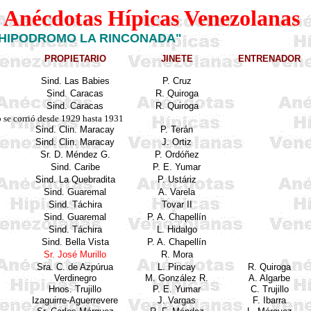
e Anécdotas Hípicas Venezolanas
"HIPODROMO
LA RINCONADA
"
PROPIETARIO
JINETE
ENTRENADOR
Sind
. Las
Babies
P. Cruz
Sind
. Caracas
R.
Quiroga
Sind
. Caracas
R.
Quiroga
 se corrió desde 1929 hasta 1931
Sind
.
Clin
. Maracay
P.
Terán
Sind
.
Clin
. Maracay
J. Ortiz
Sr. D. Méndez G.
P.
Ordóñez
Sind
. Caribe
P. E.
Yumar
Sind
. La
Quebradita
P.
Ustáriz
Sind
.
Guaremal
A. Varela
Sind
. Táchira
Tovar II
Sind
.
Guaremal
P. A.
Chapellín
Sind
. Táchira
L. Hidalgo
Sind
. Bella Vista
P. A.
Chapellín
Sr. José Murillo
R. Mora
Sra. C. de
Azpúrua
L.
Pincay
R.
Quiroga
Verdinegro
M. González R.
A.
Algarbe
Hnos
. Trujillo
P. E.
Yumar
C. Trujillo
Izaguirre
-
Aguerrevere
J. Vargas
F. Ibarra