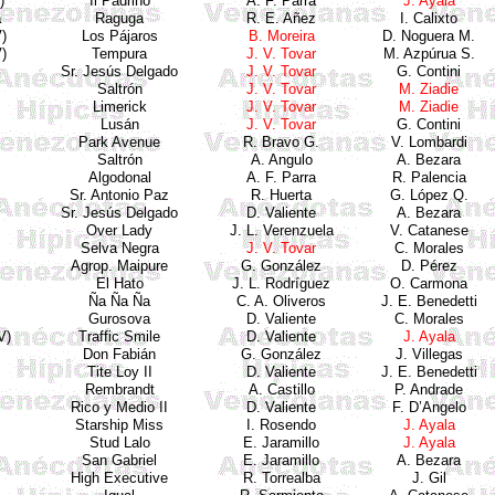
)
Il
Padrino
A. F. Parra
J. Ayala
a
Raguga
R. E.
Añez
I.
Calixto
)
Los
Pájaros
B. Moreira
D.
Noguera
M.
V)
Tempura
J. V. Tovar
M.
Azpúrua
S.
Sr.
Jesús
Delgado
J. V. Tovar
G.
Contini
Saltrón
J. V. Tovar
M.
Ziadie
Limerick
J. V. Tovar
M.
Ziadie
Lusán
J. V. Tovar
G.
Contini
Park
Avenue
R. Bravo G.
V.
Lombardi
Saltrón
A. Angulo
A.
Bezara
Algodonal
A. F. Parra
R. Palencia
Sr. Antonio Paz
R. Huerta
G.
López
Q.
Sr.
Jesús
Delgado
D.
Valiente
A.
Bezara
Over
Lady
J. L.
Verenzuela
V.
Catanese
Selva
Negra
J. V. Tovar
C. Morales
Agrop
.
Maipure
G. González
D. Pérez
El
Hato
J. L. Rodríguez
O. Carmona
Ña
Ña
Ña
C. A.
Oliveros
J. E.
Benedetti
Gurosova
D.
Valiente
C. Morales
V)
Traffic
Smile
D.
Valiente
J. Ayala
Don
Fabián
G. González
J. Villegas
Tite
Loy
II
D.
Valiente
J. E.
Benedetti
Rembrandt
A. Castillo
P. Andrade
Rico y Medio II
D.
Valiente
F.
D’Angelo
Starship
Miss
I.
Rosendo
J. Ayala
Stud
Lalo
E. Jaramillo
J. Ayala
San Gabriel
E. Jaramillo
A.
Bezara
High
Executive
R.
Torrealba
J. Gil