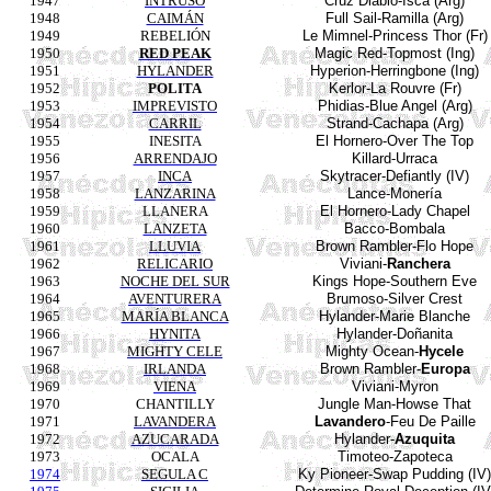
1947
INTRUSO
Cruz Diablo-
Isca
(
Arg
)
1948
CAIMÁN
Full
Sail
-
Ramilla
(
Arg
)
1949
REBELIÓN
Le
Mimnel
-
Princess
Thor (Fr)
1950
RED PEAK
Magic
Red-
Topmost (
Ing
)
1951
HYLANDER
Hyperion
-
Herringbone (
Ing
)
1952
POLITA
Kerlor
-La
Rouvre
(Fr)
1953
IMPREVISTO
Phidias
-Blue
Angel (
Arg
)
1954
CARRIL
Strand
-
Cachapa
(
Arg
)
1955
INESITA
El
Hornero
-Over The Top
1956
ARRENDAJO
Killard
-Urraca
1957
INCA
Skytracer
-
Defiantly
(IV)
1958
LANZARINA
Lance-
Monería
1959
LLANERA
El
Hornero
-Lady
Chapel
1960
LANZETA
Bacco
-
Bombala
1961
LLUVIA
Brown
Rambler
-
Flo
Hope
1962
RELICARIO
Viviani
-
Ranchera
1963
NOCHE DEL SUR
Kings
Hope
-
Southern
Eve
1964
AVENTURERA
Brumoso
-
Silver
Crest
1965
MARÍA BLANCA
Hylander
-Marie
Blanche
1966
HYNITA
Hylander
-
Doñanita
1967
MIGHTY CELE
Mighty
Ocean
-
Hycele
1968
IRLANDA
Brown
Rambler
-
Europa
1969
VIENA
Viviani
-
Myron
1970
CHANTILLY
Jungle
Man
-
Howse
That
1971
LAVANDERA
Lavandero
-
Feu
De
Paille
1972
AZUCARADA
Hylander
-
Azuquita
1973
OCALA
Timoteo-Zapoteca
1974
SEGULA C
Ky
Pioneer-Swap Pudding (IV)