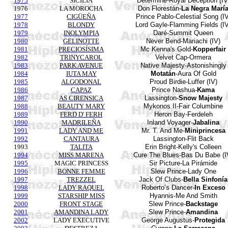
1975
SICILIA
Determine-Royal Deception (IV
1976
LA MOROCHA
Don
Florestán
-
La Negra Marí
1977
CIGÜEÑA
Prince
Pablo-Celestial
Song
(IV
1978
BLONDY
Lord Gayle-
Flamming
Fields (I
1979
INOLYMPIA
Daré
-
Summit
Queen
1980
GELINOTTE
Never Bend-Mariachi (IV)
1981
PRECIOSÍSIMA
Mc
Kenna's
Gold
-
Kopperfair
1982
TRINYCAROL
Velvet
Cap
-
Ormera
1983
PARK AVENUE
Native
Majesty
-
Astonishingly
1984
IUTA MAY
Motatán
-Aura
Of
Gold
1985
ALGODONAL
Proud Birdie-
Luffer
(IV)
1986
CAPAZ
Prince
Nashua
-
Kama
1987
AS CIRENSICA
Lassington
-
Snow
Majesty
1988
BEAUTY MARY
Mykonos
II-Fair
Columbine
1989
FERD D' FERH
Heron Bay-
Ferdeleh
1990
MADRILEÑA
Inland
Voyager
-
Jabalina
1991
LADY AND ME
Mr. T. And Me-
Miniprincesa
1992
CANTAURA
Lassington
-
Flit
Back
1993
TALITA
Erin
Bright
-
Kelly's
Colleen
1994
MISS MARENA
Cure The Blues-Bas Du Babe (I
1995
MAGIC PRINCESS
Sir Picture-La
Pirámide
1996
BONNE FEMME
Slew Prince
-Lady
One
1997
TREZZEL
Jack Of Clubs-
Bella
Sinfonía
1998
LADY RAQUEL
Roberto’s
Dancer
-
In
Exceso
1999
STARSHIP MISS
Hyannis
-Me
And
Smith
2000
FRONT STAGE
Slew Prince
-
Backstage
2001
AMANDINA LADY
Slew Prince
-
Amandina
2002
LADY EXECUTIVE
George
Augustus
-
Protegida