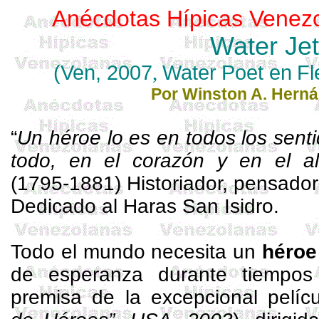
Anécdotas Hípicas Venez
Water
Jet
(Ven, 2007
,
Water
Poet
en
Fl
Por
Winston A.
Herná
“
Un héroe lo es en todos los sent
todo, en el corazón y en el a
(1795-1881) Historiador, pensador 
Dedicado al
Haras
San Isidro.
Todo el mundo necesita un
héroe
de esperanza durante tiempos 
premisa de la excepcional pelíc