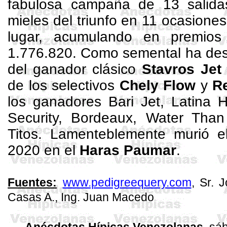
fabulosa campaña de 13 salida
mieles del triunfo en 11 ocasione
lugar, acumulando en premios
1.776.820. Como semental ha des
del ganador clásico
Stavros Jet
de los selectivos
Chely Flow
y
R
los ganadores Bari Jet, Latina 
Security, Bordeaux, Water Than
Titos. Lamenteblemente murió 
2020 en el
Haras Paumar
.
Fuentes:
www.pedigreequery.com
, Sr. 
Casas A., Ing. Juan Macedo