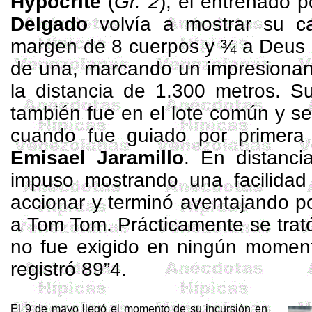
Hypocrite
(
Gr. 2
), el entrenado 
Delgado
volvía a mostrar su cal
margen de 8 cuerpos y ¾ a Deus
de una, marcando un impresionan
la distancia de
1.300 metros
. Su
también fue en el lote común y se 
cuando fue guiado por primera
Emisael
Jaramillo
. En distanc
impuso mostrando una facilidad
accionar y terminó aventajando p
a
Tom
Tom
. Prácticamente se trat
no fue exigido en ningún moment
registró 89”4.
El 9 de mayo llegó el momento de su incursión en