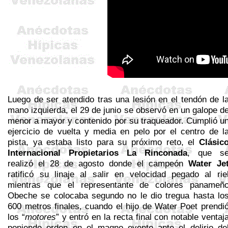
Luego de ser atendido tras una lesión en el tendón de l
mano izquierda, el 29 de junio se observó en un galope d
menor a mayor y contenido por su
traqueador
. Cumplió u
ejercicio de vuelta y media en pelo por el centro de l
pista, ya estaba listo para su próximo reto, el
Clásic
Internacional Propietarios La Rinconada
, que s
realizó el 28 de agosto donde el campeón
Water
Je
ratificó su linaje al salir en velocidad pegado al rie
mientras que el representante de colores panameñ
Obeche
se colocaba segundo no le dio tregua hasta lo
600 metros finales, cuando el hijo de
Water
Poet
prendi
los “
motores
” y entró en la recta final con notable ventaj
poniendo orden en el magno evento ante el delirio de