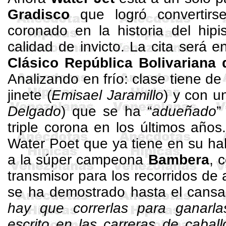
Gradisco
que logró convertirse
coronado en la historia del hip
calidad de invicto. La cita será e
Clásico República Bolivariana
Analizando en frío: clase tiene de 
jinete (
Emisael
Jaramillo
) y con u
Delgado
) que se ha “
adueñado
”
triple corona en los últimos años
Water
Poet
que ya tiene en su ha
a la súper campeona
Bambera
, 
transmisor para los recorridos de 
se ha demostrado hasta el cansa
hay que correrlas para ganarla
escrito en las carreras de caball