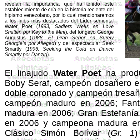
revelan la importancia que ha tenido este
establecimiento de cría en la historia reciente del
hipismo venezolano, por lo cual mencionaremos
a los hijos más destacados del Líder semental
Water
Poet
(
1993,
Sadlers
Wells en
Love
Smitten
por
Key
to
the
Mint
), del longevo George
Augustus
(
1988, El Gran Señor en
Surely
Georgie’s
por
Alleged
) y del espectacular
Seek
Smartly
(
1996,
Seeking
the
Gold en Dance
Smartly
por Danzig
).
El linajudo
Water
Poet
ha produ
Boby
Seraf
, campeón
dosañero
e
doble coronado y campeón
tresa
campeón maduro en 2006;
Fant
madura en 2006; Gran Estefaní
en 2006 y campeona madura en
Clásico Simón Bolívar (
Gr. 1
)