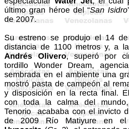
espectacular
Water
Jet
, el cual
último gran héroe del “
San Isidro
de 2007.
Su estreno se produjo el 14 de
distancia de
1100 metros
y, a l
Andrés Olivero
, superó por c
tordillo
Wonder
Dream
, agenci
sembrada en el ambiente una gra
mostró pasta de campeón al rema
y disposición en la recta final. 
con toda la calma del mundo
Tenorio
acababa con el invicto
de 2009 Río
Matiyure
en el