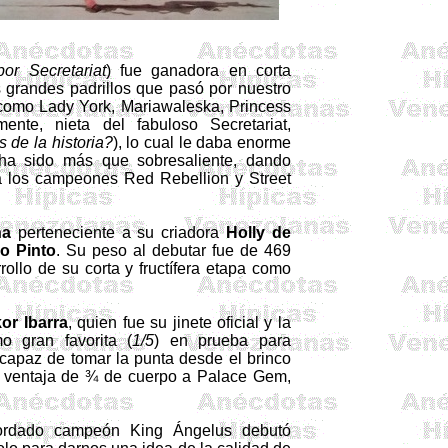
por
Secretariat
) fue ganadora en corta
 grandes padrillos que pasó por nuestro
s como Lady York,
Mariawaleska
,
Princess
lmente, nieta del fabuloso
Secretariat
,
 de la historia?
), lo cual le daba enorme
 ha sido más que sobresaliente, dando
 a los campeones Red
Rebellion
y Street
na
perteneciente a su criadora
Holly
de
o Pinto
. Su peso al debutar fue de 469
llo de su corta y fructífera etapa como
or
Ibarra
, quien fue su jinete oficial y la
o gran favorita (
1/5
) en prueba para
capaz de tomar la punta desde el brinco
on ventaja de ¾ de cuerpo a Palace
Gem
,
ecordado campeón King Ángelus debutó