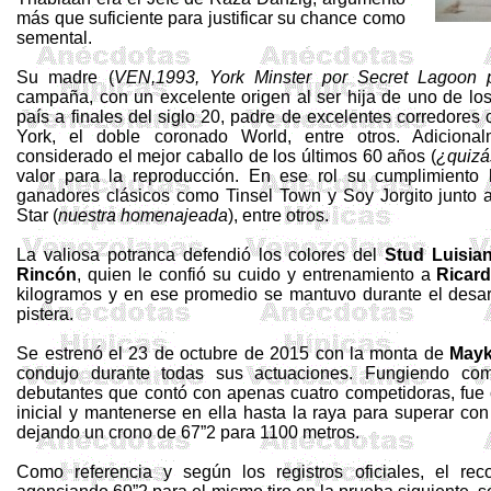
más que suficiente para justificar su chance como
semental.
Su madre (
VEN,1993, York
Minster
por
Secret
Lagoon
campaña, con un excelente origen al ser hija de uno de los
país a finales del siglo 20, padre de excelentes corredore
York, el doble coronado
World
, entre otros. Adiciona
considerado el mejor caballo de los últimos 60 años (
¿quizás
valor para la reproducción. En ese rol su cumplimiento
ganadores clásicos como
Tinsel
Town y Soy Jorgito junto
Star
(
nuestra homenajeada
), entre otros.
La valiosa potranca defendió los colores del
Stud Luisia
Rincón
, quien le confió su cuido y entrenamiento a
Ricard
kilogramos y en ese promedio se mantuvo durante el desarro
pistera.
Se estrenó el 23 de octubre de 2015 con la monta de
Mayk
condujo durante todas sus actuaciones. Fungiendo com
debutantes que contó con apenas cuatro competidoras, fue 
inicial y mantenerse en ella hasta la raya para superar c
dejando un crono de 67”2 para 1100 metros.
Como referencia y según los registros oficiales, el r