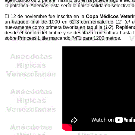
agenciando 69”2 para el mismo tiro en la prueba siguiente, s
la potranca. Además, esta sería la única salida no selectiva
El 12 de noviembre fue inscrita en la
Copa Médicos Veteri
un traqueo final de 1000 en 62”3 con remate de 12” (
el 
nuevamente como primera favorita en taquilla (
1/2
). Repitie
desde el sonido del timbre y se desplazó con soltura hasta fi
sobre
Princess
Little marcando 74”1 para 1200 metros.