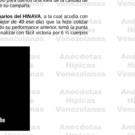
olo para darnos una idea de la calidad de
 de su campaña.
narios del HINAVA
, a la cual acudía con
mejor de 49 ese día
) que la hizo cotizar
ndo su performance anterior, tomó la punta
nalizar con fácil victoria por 6 ¼ cuerpos