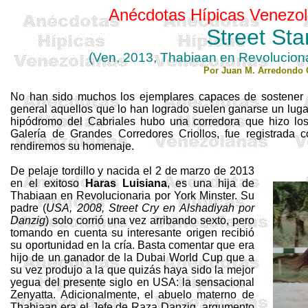
Anécdotas Hípicas Venezol
Street
Sta
(Ven, 2013,
Thabiaan
en Revoluciona
Por Juan M. Arredondo 
No han sido muchos los ejemplares capaces de sostener un
general aquellos que lo han logrado suelen ganarse un lugar
hipódromo del Cabriales hubo una corredora que hizo los
Galería de Grandes Corredores Criollos, fue registrada
rendiremos su homenaje.
De pelaje tordillo y nacida el 2 de marzo de 2013
en el exitoso
Haras Luisiana
, es una hija de
Thabiaan
en Revolucionaria por York
Minster
. Su
padre (
USA, 2008, Street
Cry
en
Alshadiyah
por
Danzig
) solo corrió una vez arribando sexto, pero
tomando en cuenta su interesante origen recibió
su oportunidad en la cría. Basta comentar que era
hijo de un ganador de la
Dubai
World
Cup que a
su vez produjo a la que quizás haya sido la mejor
yegua del presente siglo en USA: la sensacional
Zenyatta
. Adicionalmente, el abuelo materno de
Thabiaan
era el Jefe de Raza Danzig, argumento