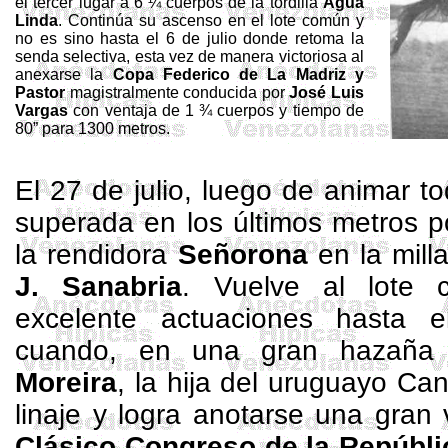
el tercer lugar a 6 ¼ cuerpos de la tordilla
Agua
Linda
. Continúa su ascenso en el lote común y
no es sino hasta el 6 de julio donde retoma la
senda selectiva, esta vez de manera victoriosa al
anexarse
la
Copa
Federico
de
La
Madriz
y
Pastor
magistralmente conducida por
José
Luis
Vargas
con ventaja de 1 ¾ cuerpos y tiempo de
80”
para
1300 metros
.
El 27 de julio, luego de animar t
superada en los últimos metros 
la rendidora
Señorona
en la mill
J. Sanabria
. Vuelve al lote 
excelente actuaciones hasta 
cuando, en una gran hazañ
Moreira
, la hija del uruguayo Canc
linaje y logra anotarse una gran v
Clásico Congreso de
la Repúbli