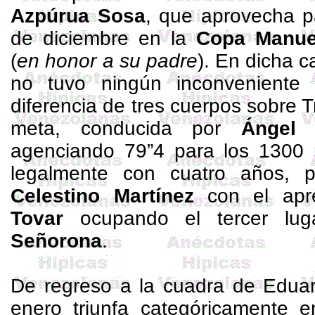
Azpúrua
Sosa
, que aprovecha par
de diciembre en
la
Copa
Manue
(
en honor a su padre
). En dicha c
no tuvo ningún inconveniente 
diferencia de tres cuerpos sobre
T
meta, conducida por
Ángel 
agenciando 79”4 para los
1300 
legalmente con cuatro años, 
Celestino
Martínez
con el apr
Tovar
ocupando el tercer lu
Señorona
.
De regreso a la cuadra de Edu
enero triunfa categóricamente 