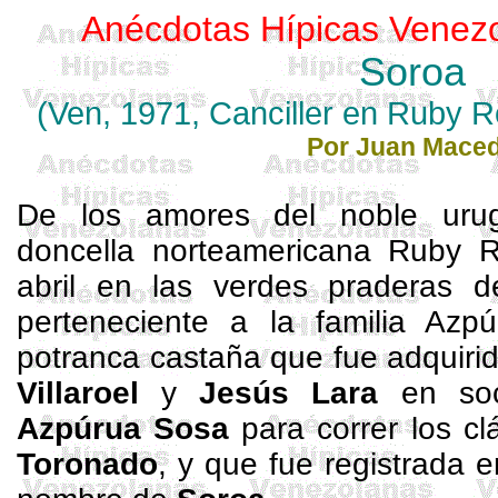
Anécdotas Hípicas Venez
Soroa
(Ven, 1971, Canciller en
Ruby
Ro
Por Juan Mace
De los amores del noble urug
doncella norteamericana
Ruby
Ro
abril en las verdes praderas 
perteneciente a la familia
Azpú
potranca castaña que fue adquiri
Villaroel
y
Jesús Lara
en so
Azpúrua
Sosa
para correr los cl
Toronado
, y que fue registrada 