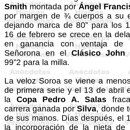
Smith
montada por
Ángel Franci
por margen de ¾ cuerpos a su et
dejando marca de
80”
para los
1
16 de febrero se crece en la dela
en ganancia con ventaja de
Señorona en el
Clásico
John
99”2 para la milla.
La veloz
Soroa
se viene a menos 
de primera serie y el 13 de abril
la
Copa Pedro
A. Salas
fraca
carrera ganada por
Silva
, donde 
de sus manos. Días después, el 1
la incorporación de la nieta d