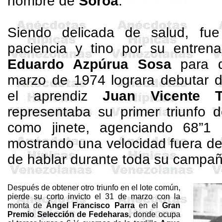
nombre de
Soroa
.
Siendo delicada de salud, fu
paciencia y tino por su entrena
Eduardo
Azpúrua
Sosa
para q
marzo de 1974 lograra debutar d
el aprendiz
Juan Vicente T
representaba su primer triunfo d
como jinete, agenciando 68”1
mostrando una velocidad fuera de
de hablar durante toda su campañ
Después de obtener otro triunfo en el lote común,
pierde su corto invicto el 31 de marzo con la
monta de
Ángel Francisco Parra
en el
Gran
Premio Selección de
Fedeharas
, donde ocupa