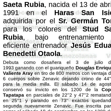
Saeta Rubia
, nacida el 13 de abr
1991 en el
Haras San Isi
adquirida por el
Sr. Germán To
para los colores del
Stud S
Rubia
, bajo entrenamiento 
eficiente entrenador
Jesús Edu
Benedetti Otaola
.
Debuta como dosañera el 3 de julio d
1993 ganando con el guariqueño
Douglas Enriq
Valiente Aray
en tiro de 800 metros con ventaja 
6 cuerpos sobre Zenavic dejando crono de 44
para la media milla. El sábado 14 de agos
conservó su invicto en los 1200 de la
Cop
Tapatapa
en parciales de 22''2 y 47''2 rematan
en 25''1 y parando en 73'' exactos quedan
segunda nuevamente Zenavic. Fue inscrita pa