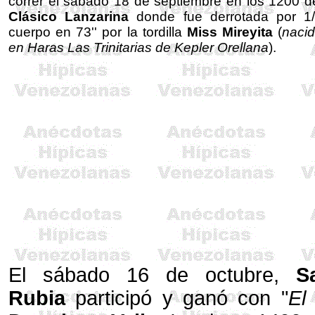
correr el sábado 18 de septiembre en los 1200 d
Clásico Lanzarina
donde fue derrotada por 1
cuerpo en 73'' por la tordilla
Miss Mireyita
(
naci
en Haras Las Trinitarias de Kepler Orellana
).
El sábado 16 de octubre,
S
Rubia
participó y ganó con "
El