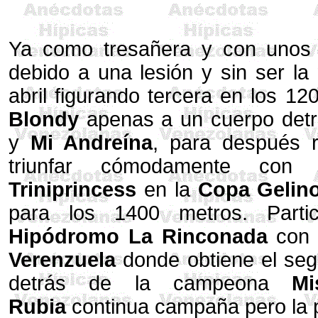
Ya como tresañera y con unos
debido a una lesión y sin ser l
abril figurando tercera en los 1
Blondy
apenas a un cuerpo det
y
Mi Andreína
, para después r
triunfar cómodamente con
Triniprincess
en la
Copa Gelino
para los 1400 metros. Part
Hipódromo La Rinconada
con 
Verenzuela
donde obtiene el se
detrás de la campeona
Mi
Rubia
continua campaña pero la p