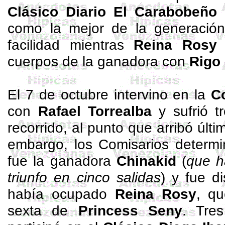
Clásico Diario El Carabobeño
como la mejor de la generació
facilidad mientras
Reina Rosy
a
cuerpos de la ganadora con
Rigo
El 7 de octubre intervino en la
C
con
Rafael Torrealba
y sufrió t
recorrido, al punto que arribó últi
embargo, los Comisarios determi
fue la ganadora
Chinakid
(
que h
triunfo en cinco salidas
) y fue d
había ocupado
Reina Rosy
, qu
sexta de
Princess
Seny
. Tre