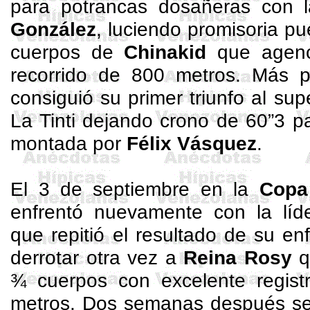
para potrancas dosañeras con
González
, luciendo promisoria pu
cuerpos de
Chinakid
que agenci
recorrido de 800 metros. Más 
consiguió su primer triunfo al su
La
Tinti
dejando crono de 60”3 par
montada por
Félix Vásquez
.
El 3 de septiembre en la
Copa
enfrentó nuevamente con la líd
que repitió el resultado de su enf
derrotar otra vez a
Reina Rosy
q
¾ cuerpos con excelente regis
metros. Dos semanas después se 