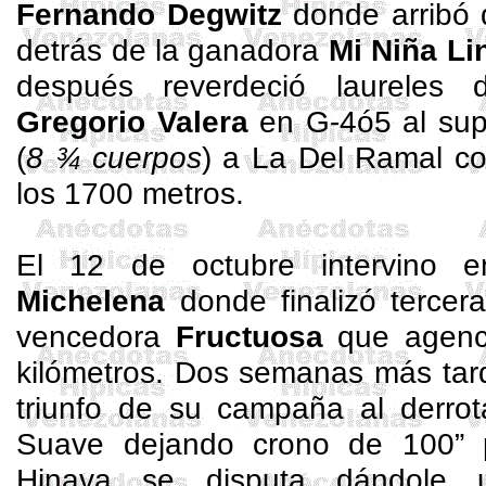
Fernando
Degwitz
donde arribó q
detrás de la ganadora
Mi Niña Li
después reverdeció laurele
Gregorio Valera
en G-4ó5 al sup
(
8 ¾ cuerpos
) a La Del Ramal c
los 1700 metros.
El 12 de octubre intervino
Michelena
donde finalizó tercer
vencedora
Fructuosa
que agenci
kilómetros. Dos semanas más tard
triunfo de su campaña al derro
Suave dejando crono de 100” p
Hinava
se disputa dándole u