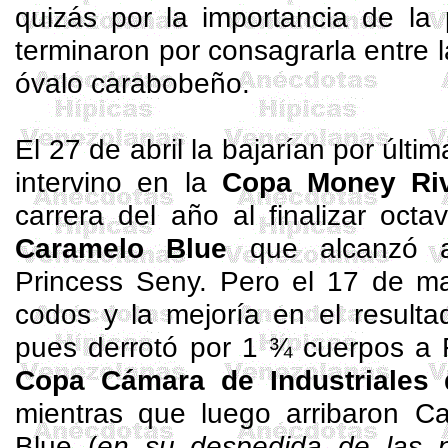
quizás por la importancia de la
terminaron por consagrarla entre l
óvalo carabobeño.
El 27 de abril la bajarían por últi
intervino en la
Copa Money
Ri
carrera del año al finalizar oc
Caramelo Blue
que alcanzó a
Princess
Seny
. Pero el 17 de ma
codos y la mejoría en el resulta
pues derrotó por 1 ¾ cuerpos a F
Copa Cámara de Industriales 
mientras que luego arribaron 
Blue (
en su despedida de las p