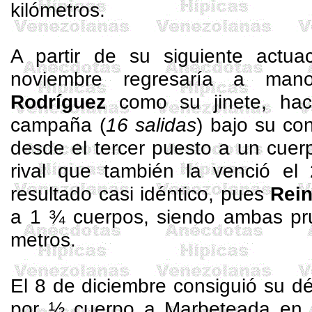
kilómetros.
A partir de su siguiente actua
noviembre regresaría a m
Rodríguez
como su jinete, hac
campaña (
16 salidas
) bajo su co
desde el tercer puesto a un cue
rival que también la venció e
resultado casi idéntico, pues
Rei
a 1 ¾ cuerpos, siendo ambas p
metros.
El 8 de diciembre consiguió su déc
por ½ cuerpo a
Marbeteada
en 