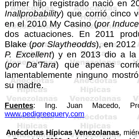
primer hijo registrado nació en 
Inallprobability
) que corrió cinco v
en el 2010
My
Casino (
por
Induc
dos actuaciones. En 2011 pro
Blake (
por
Slaytheodds
), en 2012
P.
Excellent
) y en 2013 dio a la
(
por
Da'Tara
) que apenas corr
lamentablemente ninguno mostró 
su madre.
Fuentes
: Ing. Juan Macedo, Pro
www.pedigreequery.com
Anécdotas Hípicas Venezolanas
,
miér