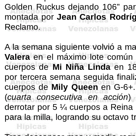
Golden
Ruckus
dejando 106” par
montada por
Jean Carlos Rodrí
Reclamo.
A la semana siguiente volvió a 
Valera
en el máximo lote común a
cuerpos de
Mi Niña Linda
en 18
por tercera semana seguida final
cuerpos de
Mily
Queen
en G-6+.
(
cuarta consecutiva en acción
)
derrotar por 5 ¼ cuerpos a Reina
para la milla, logrando su octavo t