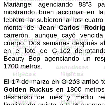
Mariángel
agenciando 88”3 par
mostrando buen accionar en la 
febrero la subieron a los cuatr
monta de
Jean Carlos Rodrí
carrerón, aunque cayó vencid
cuerpo. Dos semanas después alc
en el lote de G-1ó2 derrotand
Beauty
Bop
agenciando un resp
1700 metros.
El 17 de marzo en G-2ó3 arribó t
Golden
Ruckus
en 1800 metros,
descanso de mes y medio reg
finalizando quinta a 9 ½ cuerpo