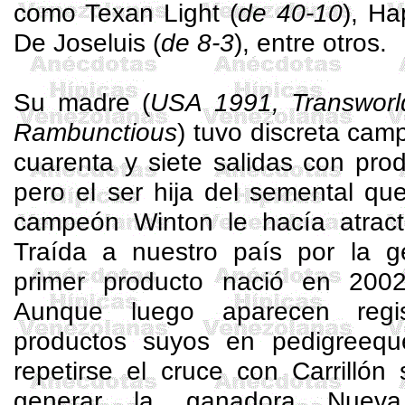
como
Texan
Light (
de 40-10
),
Ha
De
Joseluis
(
de 8-3
), entre otros.
Su madre (
USA 1991,
Transworl
Rambunctious
) tuvo discreta cam
cuarenta y siete salidas con pr
pero el ser hija del semental que
campeón
Winton
le hacía atracti
Traída a nuestro país por la g
primer producto nació en 20
Aunque luego aparecen regis
productos suyos en pedigreequ
repetirse el cruce con Carrillón 
generar la ganadora Nuev