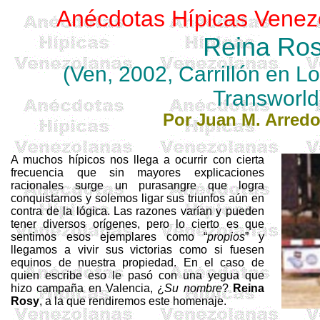
Anécdotas Hípicas Venez
Reina Ro
(
Ven
, 2002,
Carrillón
en
Lo
Transworld
Por Juan M. Arred
A muchos hípicos nos llega a ocurrir con cierta
frecuencia que sin mayores explicaciones
racionales surge un purasangre que logra
conquistarnos y solemos ligar sus triunfos aún en
contra de la lógica. Las razones varían y pueden
tener diversos orígenes, pero lo cierto es que
sentimos esos ejemplares como “
propios
” y
llegamos a vivir sus victorias como si fuesen
equinos de nuestra propiedad. En el caso de
quien escribe eso le pasó con una yegua que
hizo campaña en Valencia, ¿
Su nombre
?
Reina
Rosy
, a la que rendiremos este homenaje.