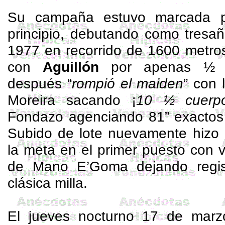
Su campaña estuvo marcada po
principio, debutando como
tresa
1977 en recorrido de 1600 metros
con
Aguillón
por apenas ½ c
después “
rompió el
maiden
” con
Moreira sacando ¡
10 ½ cuerp
Fondazo agenciando 81” exactos 
Subido de lote nuevamente hizo 
la meta en el primer puesto con 
de Mano
E’Goma
dejando regis
clásica milla.
El jueves nocturno 17 de marz