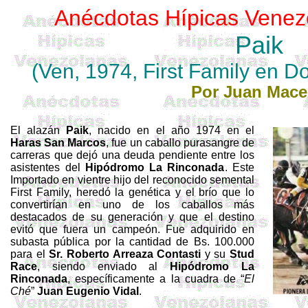
Anécdotas Hípicas Venez
Paik
(Ven, 1974,
First
Family
en
D
Por Juan Mac
El alazán
Paik
, nacido en el año 1974 en el
Haras San Marcos
, fue un caballo purasangre de
carreras que dejó una deuda pendiente entre los
asistentes del
Hipódromo La Rinconada
. Este
Importado en vientre hijo del reconocido semental
First
Family
, heredó la genética y el brío que lo
convertirían en uno de los caballos más
destacados de su generación y que el destino
evitó que fuera un campeón. Fue adquirido en
subasta pública por la cantidad de Bs. 100.000
para el
Sr. Roberto
Arreaza
Contasti
y su
Stud
Race
, siendo enviado al
Hipódromo La
Rinconada
, específicamente a la cuadra de “
El
Ché
”
Juan Eugenio Vidal
.