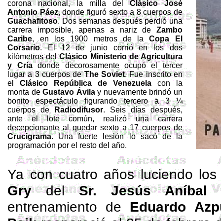
corona nacional, la milla del
Clásico José
Antonio Páez
, donde figuró sexto a 8 cuerpos de
Guachafitoso
. Dos semanas después perdió una
carrera imposible, apenas a nariz de
Zambo
Caribe
, en los 1900 metros de la
Copa El
Corsario
. El 12 de junio corrió en los dos
kilómetros del
Clásico Ministerio de Agricultura
y Cría
donde decorosamente ocupó el tercer
lugar a 3 cuerpos de
The
Soviet
. Fue inscrito en
el
Clásico República de Venezuela
con la
monta de
Gustavo Ávila
y nuevamente brindó un
bonito espectáculo figurando tercero a 3 ¼
cuerpos de
Radiodifusor
. Seis días después,
ante el lote común, realizó una carrera
decepcionante al quedar sexto a 17 cuerpos de
Crucigrama
. Una fuerte lesión lo sacó de la
programación por el resto del año.
Ya con cuatro años luciendo los
Gry
del
Sr. Jesús Aníbal V
entrenamiento de
Eduardo Azp