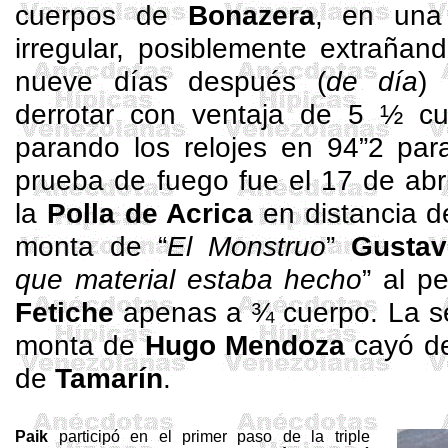
cuerpos de
Bonazera
, en una 
irregular, posiblemente extrañando
nueve días después (
de día
)
derrotar con ventaja de 5 ½ cu
parando los relojes en 94”2 par
prueba de fuego fue el 17 de abr
la
Polla de Acrica
en distancia d
monta de “
El Monstruo
”
Gustav
que material estaba hecho
” al p
Fetiche
apenas a ¾ cuerpo. La se
monta de
Hugo Mendoza
cayó de
de
Tamarín
.
Paik
participó en el primer paso de la triple