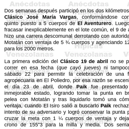
Dos semanas después participó en los dos kilómetros
Clásico José María Vargas
, conformándose co
quinto puesto a 5 cuerpos de
El Aventurero
. Lueg
fracasar inexplicablemente en el lote común, el 9 de a
hizo una carrera descomunal derrotando con autorid
Motatán
con ventaja de 5 ¾ cuerpos y agenciando 1
para los 2000 metros.
La primera edición del
Clásico 19 de abril
no se p
correr en esa fecha (
que cayó jueves
) ni tampoc
sábado 22 para permitir la celebración de una f
agropecuaria en El Poliedro, por esa razón se esceni
el día 23 de abril, donde
Paik
fue presentado
inmejorable estado, logrando tomar la punta en b
pelea con
Motatán
y tras liquidarlo tomó una có
ventaja, cuando El
Isiro
salió a buscarlo
Paik
rechaz
intento de su adversario y logró conservar la punta 
cruzar la meta con 1 ¼ cuerpos de ventaja y dej
crono de 155”3 para la milla y media. Dos sem