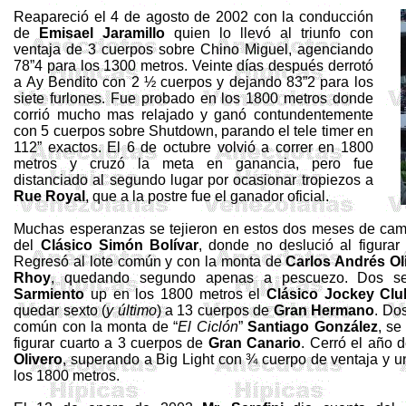
Reapareció el 4 de agosto de 2002 con la conducción
de
Emisael
Jaramillo
quien lo llevó al triunfo con
ventaja de 3 cuerpos sobre Chino Miguel, agenciando
78”4 para los
1300 metros
. Veinte días después derrotó
a Ay Bendito con 2 ½ cuerpos y dejando 83”2 para los
siete furlones. Fue probado en los
1800 metros
donde
corrió mucho mas relajado y ganó contundentemente
con 5 cuerpos sobre
Shutdown
, parando
el
tele
timer
en
112”
exactos. El 6 de octubre volvió a correr en
1800
metros
y cruzó la meta en ganancia, pero fue
distanciado al segundo lugar por ocasionar tropiezos a
Rue
Royal
, que a la postre fue el ganador oficial.
Muchas esperanzas se tejieron en estos dos meses de camp
del
Clásico Simón Bolívar
, donde no deslució al figura
Regresó al lote común y con la monta de
Carlos Andrés Ol
Rhoy
, quedando segundo apenas a pescuezo. Dos s
Sarmiento
up en los
1800 metros
el
Clásico Jockey
Clu
quedar sexto (
y último
) a 13 cuerpos de
Gran Hermano
. Do
común con la monta de “
El Ciclón
”
Santiago González
, se
figurar cuarto a 3 cuerpos de
Gran Canario
. Cerró el año 
Olivero
, superando a Big Light con ¾ cuerpo de ventaja y 
los
1800 metros
.