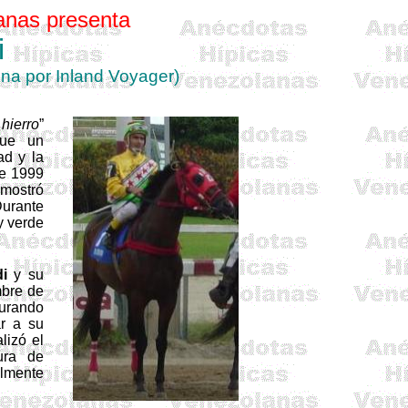
anas
presenta
i
ina
por
Inland
Voyager
)
ierro
”
fue un
ad y la
de 1999
 mostró
Durante
y verde
di
y su
mbre de
gurando
ar a su
lizó el
ura de
almente