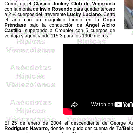
Corrió en el
Clásico Jockey Club de Venezuela
con la monta de
Irwin
Rosendo
para quedar tercero
a 2 ½ cuerpos del irreverente
Lucky
Luciano
. Cerró
el año con un magnífico triunfo en la
Copa
Préndase
bajo la conducción de
Ángel
Alciro
Castillo
, superando a
Croupier
con 5 cuerpos de
ventaja y agenciando 115”3 para los
1900 metros
.
El 25 de enero de 2004 el descendiente de George Au
Rodríguez Navarro
, donde no pudo dar cuenta de
Ta’Bell