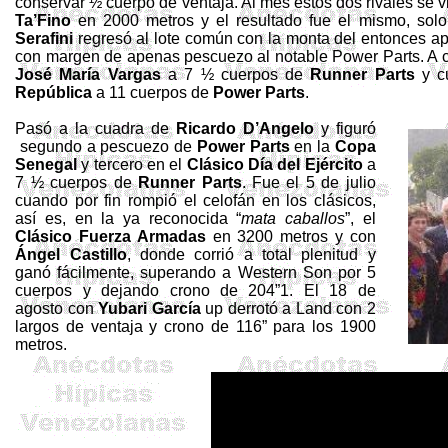
conservar ½ cuerpo de ventaja. Al mes estos dos rivales se 
Ta’Fino
en
2000 metros
y el resultado fue el mismo, sol
Serafini
regresó al lote común con la monta del entonces a
con margen de apenas pescuezo al notable
Power
Parts
. A 
José María Vargas
a 7 ½ cuerpos de
Runner
Parts
y c
República
a 11 cuerpos de
Power
Parts
.
Pasó a la cuadra de
Ricardo
D’Angelo
y figuró
segundo a pescuezo de
Power
Parts
en la
Copa
Senegal
y tercero en el
Clásico
Día del
Ejército
a
7 ½ cuerpos de
Runner
Parts
. Fue el 5 de julio
cuando por fin rompió el celofán en los clásicos,
así es, en la ya reconocida “
mata caballos
”, el
Clásico Fuerza Armadas
en
3200 metros
y con
Ángel Castillo
, donde corrió a total plenitud y
ganó fácilmente, superando a Western Son por 5
cuerpos y dejando crono de 204”1. El 18 de
agosto con
Yubari
García
up derrotó a Land con 2
largos de ventaja y crono de
116”
para los
1900
metros
.