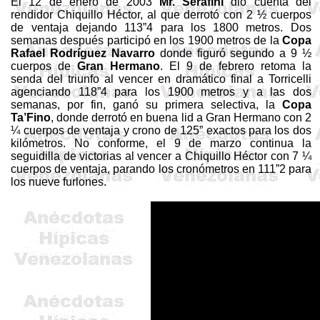
El 12 de enero de 2003
Mr.
Serafini
dio cuenta del
rendidor Chiquillo Héctor, al que derrotó con 2 ½ cuerpos
de ventaja dejando 113”4 para los
1800 metros
. Dos
semanas después participó en los
1900 metros
de la
Copa
Rafael
Rodríguez
Navarro
donde figuró segundo a 9 ½
cuerpos de
Gran Hermano
. El 9 de febrero retoma la
senda del triunfo al vencer en dramático final a Torricelli
agenciando 118”4 para los
1900 metros
y a las dos
semanas, por fin, ganó su primera selectiva, la
Copa
Ta’Fino
, donde derrotó en buena lid a Gran Hermano con 2
¼ cuerpos de ventaja y crono de
125”
exactos para los dos
kilómetros. No conforme, el 9 de marzo continua la
seguidilla de victorias al vencer a Chiquillo Héctor con 7 ¼
cuerpos de ventaja, parando los cronómetros en 111”2 para
los nueve furlones.