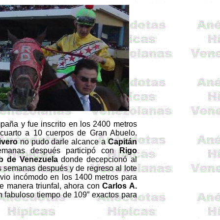
aña y fue inscrito en los
2400 metros
r cuarto a 10 cuerpos de Gran Abuelo.
ivero
no pudo darle alcance a
Capitán
emanas después participó con
Rigo
b de Venezuela
donde decepcionó al
s semanas después y de regreso al lote
 vio incómodo en los
1400 metros
para
de manera triunfal, ahora con
Carlos A.
un fabuloso tiempo de
109”
exactos para