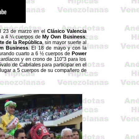
 el 23 de marzo en el
Clásico Valencia
o a 4 ¼ cuerpos de
My
Own
Business
.
te de la República
, sin mayor suerte al
wn
Business
. El 18 de mayo y con la
gurando cuarto a 6 ½ cuerpos de
Power
 cardíacos y en crono de 110”3 para los
 óvalo de
Cabriales
para participar en el
 lugar a 5 cuerpos de su compañero de