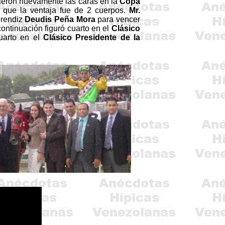
vieron nuevamente las caras en la
Copa
o que la ventaja fue de 2 cuerpos.
Mr.
prendiz
Deudis
Peña Mora
para vencer
continuación figuró cuarto en el
Clásico
uarto en el
Clásico Presidente de la