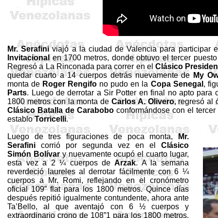
Mr.
Serafini
viajó a la ciudad de Valencia para participar
Invitacional
en
1700 metros
, donde obtuvo el tercer puest
Regresó a La Rinconada para correr en el
Clásico Presiden
quedar cuarto a 14 cuerpos detrás nuevamente de
My
O
monta de
Roger Rengifo
no pudo en la
Copa Senegal
, fi
Parts
. Luego de derrotar a Sir Potter en final no apto para
1800 metros
con la monta de
Carlos A.
Olivero
, regresó al
Clásico Batalla de Carabobo
conformándose con el tercer
establo
Torricelli
.
Luego de tres figuraciones de poca monta,
Mr.
Serafini
corrió por segunda vez en el
Clásico
Simón Bolívar
y nuevamente ocupó el cuarto lugar,
esta vez a 2 ¼ cuerpos de
Arzak
. A la semana
reverdeció laureles al derrotar fácilmente con 6 ¼
cuerpos a Mr.
Romi
, reflejando en el cronómetro
oficial
109”
flat para los
1800 metros
. Quince días
después repitió igualmente contundente, ahora ante
Ta’Bello
, al que aventajó con 6 ½ cuerpos y
extraordinario crono de 108”1 para los
1800 metros
.