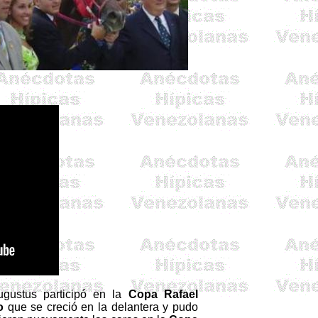
gustus participó en la
Copa Rafael
o
que se creció en la delantera y pudo