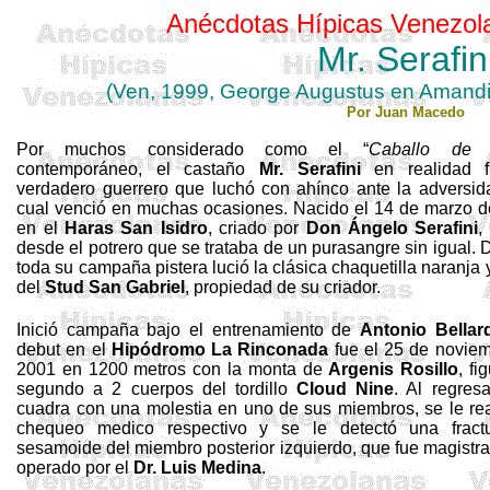
Anécdotas
Hípicas
Venezol
Mr.
Serafin
(Ven, 1999, George Augustus en
Amand
Por Juan Macedo
Por muchos considerado como el “
Caballo de h
contemporáneo, el castaño
Mr.
Serafini
en realidad 
verdadero guerrero que luchó con ahínco ante la adversid
cual venció en muchas ocasiones. Nacido el 14 de marzo 
en el
Haras San Isidro
, criado por
Don Ángelo
Serafini
,
desde el potrero que se trataba de un purasangre sin igual. 
toda su campaña pistera lució la clásica chaquetilla naranja 
del
Stud
San Gabriel
, propiedad de su criador.
Inició campaña bajo el entrenamiento de
Antonio
Bellar
debut en el
Hipódromo La Rinconada
fue el 25 de novie
2001 en
1200 metros
con la monta de
Argenis
Rosillo
, fi
segundo a 2 cuerpos del tordillo
Cloud
Nine
. Al regres
cuadra con una molestia en uno de sus miembros, se le rea
chequeo medico respectivo y se le detectó una fract
sesamoide del miembro posterior izquierdo
, que fue magistr
operado por el
Dr. Luis Medina
.