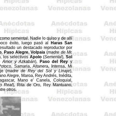
 como semental. Nadie lo quiso y de allí
oco éxito, luego pasó al
Haras San
sultado un destacado reproductor por
o
,
Paso Alegre
,
Volpaia
(
madre de Mr.
), los selectivos
Apolo
(
Semental
),
Sol
e Amor y Azkabán
),
Paso del Rey
y
toco, Samaria, Altanera, Intensa, Mi
je (
madre de Rey del Sol y Linaje
),
no Alegre, Maroa, Rey Andrés, Inédita,
agascar, Mano e' Canela, Coloquial,
o Real
), Rita de Oro, Rey Mantuano,
ntre otros.