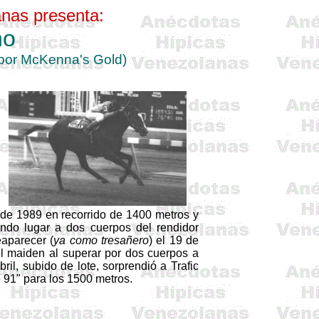
anas
presenta:
no
 por
McKenna's
Gold
)
de 1989 en recorrido de 1400 metros y
do lugar a dos cuerpos del rendidor
eaparecer (
ya como tresañero
) el 19 de
 maiden al superar por dos cuerpos a
ril, subido de lote, sorprendió a Trafic
 91" para los 1500 metros.