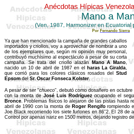
Anécdotas Hípicas Venezol
Mano a Ma
(Ven, 1987,
Harmonizer
en Ecuatorial
Por
Fernando Sierra
Ya que han mencionado la campaña de grandes caballos
importados y criollos, voy a aprovechar de nombrar a uno
de los ejemplares que, según mi opinión muy personal,
contribuyó muchísimo al espectáculo a pesar de su corta
campaña. Se trata del criollo alazán
Mano A Mano
,
nacido un 10 de abril de 1987 en el
haras La Giralda
,
que corrió para los colores clásicos rosados del
Stud
Epsom
del
Sr. Oscar Fonseca
Kolster
.
A pesar de ser "
chueco
", debutó como dosañero en octubre 
con la monta de
José Luis Rodríguez
ocupando el segun
Bronce
. Problemas físicos lo alejaron de las pistas hasta r
abril de 1990 con la monta de
Roger Rengifo
rompiendo el
Joe Black recorriendo los siete furlones en 86"2. El 28 de ab
Control por apenas nariz en
1500 metros, dejando registro de