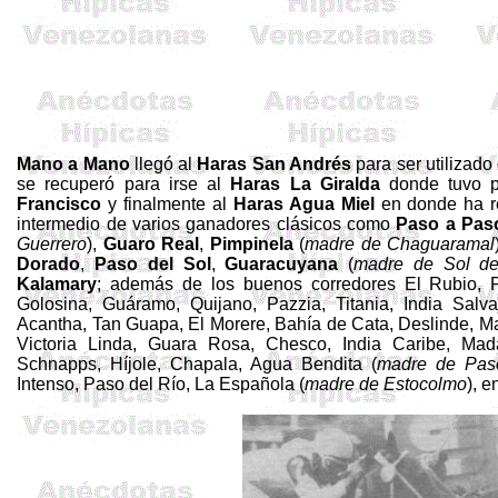
Mano a Mano
llegó al
Haras San Andrés
para ser utilizado
se recuperó para irse al
Haras La Giralda
donde tuvo p
Francisco
y finalmente al
Haras Agua Miel
en donde ha re
intermedio de varios ganadores clásicos como
Paso a Pas
Guerrero
)
,
Guaro Real
,
Pimpinela
(
madre de Chaguaramal
Dorado
,
Paso del Sol
,
Guaracuyana
(
madre de Sol d
Kalamary
; además de los buenos corredores El Rubio, Po
Golosina, Guáramo, Quijano, Pazzia, Titania, India Salva
Acantha, Tan Guapa, El Morere, Bahía de Cata, Deslinde, Ma
Victoria Linda, Guara Rosa, Chesco, India Caribe, Mad
Schnapps, Híjole, Chapala, Agua Bendita (
madre de Pas
Intenso, Paso del Río, La Española (
madre de Estocolmo
), e