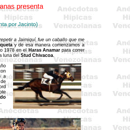
anas presenta
ta por Jacinto)
 repetir a Jaimiquí, fue un caballo que me
queta
y de esa manera comenzamos a
año 1978 en el
Haras
Anamar
para correr
a luna del
Stud Chivacoa
.
año
con
o a
 de
ord
ote
ado
d
.