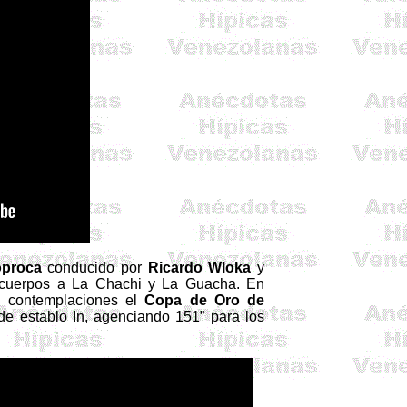
proca
conducido por
Ricardo
Wloka
y
¼ cuerpos a
La Chachi
y
La Guacha.
En
n contemplaciones el
Copa de Oro de
e establo In, agenciando
151”
para los