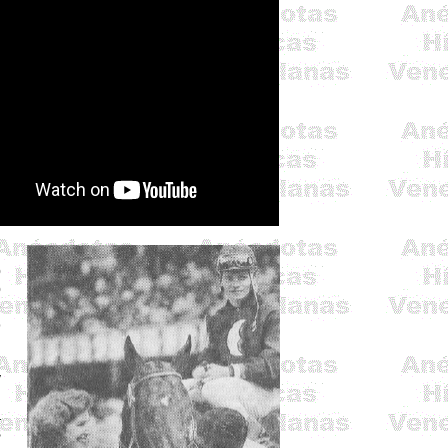
l
o
o
e
o
l
d
y
l
a
s