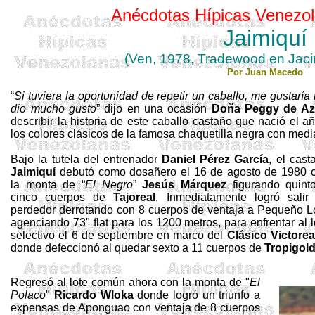
Anécdotas Hípicas Venezol
Jaimiquí
(Ven, 1978,
Tradewood
en Jacin
Por Juan Macedo
“
Si tuviera la oportunidad de repetir un caballo, me gustaría
dio mucho gusto
” dijo en una ocasión
Doña
Peggy
de
Az
describir la historia de este caballo castaño que nació el 
los colores clásicos de la famosa chaquetilla negra con medi
Bajo la tutela del entrenador
Daniel Pérez García
, el cast
Jaimiquí
debutó como dosañero el 16 de agosto de 1980 
la monta de “
El Negro
”
Jesús Márquez
figurando quint
cinco cuerpos de
Tajoreal
. Inmediatamente logró salir
perdedor derrotando con 8 cuerpos de ventaja a Pequeño L
agenciando 73" flat para los 1200 metros, para enfrentar al l
selectivo el 6 de septiembre en marco del
Clásico Victore
donde defeccionó al quedar sexto a 11 cuerpos de
Tropigol
Regresó al lote común ahora con la monta de "
El
Polaco
"
Ricardo
Wloka
donde logró un triunfo a
expensas de
Aponguao
con ventaja de 8 cuerpos