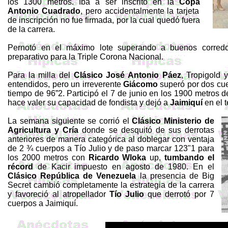
los
1300 metros.
Iba a ser inscrito en
la
Copa
Antonio
Cuadrado
, pero accidentalmente la tarjeta
de inscripción no fue firmada, por la cual quedó fuera
de la carrera.
Pernotó en el máximo lote superando a buenos corre
preparativo para
la Triple
Corona
Nacional.
Para la milla del
Clásico José Antonio Páez
,
Tropigold
y
entendidos, pero un irreverente
Giácomo
superó por dos cue
tiempo de 96”2. Participó el 7 de
junio en los
1900 metros
d
hace valer su capacidad de fondista y dejó a
Jaimiquí
en el t
La semana siguiente se corrió el
Clásico Ministerio de
Agricultura y Cría
donde se desquitó de sus derrotas
anteriores de manera categórica al doblegar con ventaja
de 2 ¾ cuerpos a Tío Julio y de paso marcar 123"1 para
los
2000 metros
con
Ricardo
Wloka
up,
tumbando el
récord
de
Kacir
impuesto en agosto de 1980. En el
Clásico República de Venezuela
la presencia de Big
Secret
cambió completamente la estrategia de la carrera
y favoreció al atropellador
Tío Julio
que derrotó por 7
cuerpos a Jaimiquí.