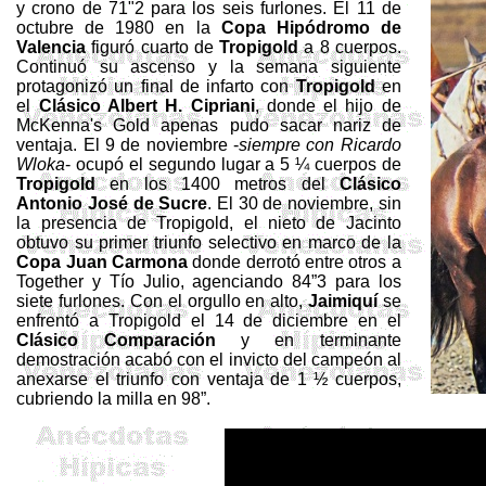
y crono de 71"2 para los seis furlones. El 11 de
octubre de 1980 en
la
Copa Hipódromo
de
Valencia
figuró cuarto de
Tropigold
a 8 cuerpos.
Continuó su ascenso y la semana siguiente
protagonizó un final de infarto con
Tropigold
en
el
Clásico Albert H.
Cipriani
, donde el hijo de
McKenna's
Gold apenas pudo sacar nariz de
ventaja. El 9 de noviembre -
siempre con Ricardo
Wloka
- ocupó el segundo lugar a 5 ¼ cuerpos de
Tropigold
en los
1400 metros
del
Clásico
Antonio José de Sucre
. El 30 de noviembre, sin
la presencia de
Tropigold
, el nieto de Jacinto
obtuvo su primer triunfo selectivo en marco de
la
Copa
Juan
Carmona
donde derrotó entre otros a
Together
y Tío Julio, agenciando 84”3 para los
siete furlones. Con el orgullo en alto,
Jaimiquí
se
enfrentó a
Tropigold
el 14 de diciembre en el
Clásico Comparación
y en terminante
demostración acabó con el invicto del campeón al
anexarse el triunfo con ventaja de 1 ½ cuerpos,
cubriendo la milla en
98”
.