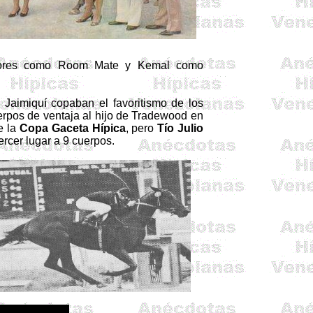
dores como
Room
Mate y
Kemal
como
 Jaimiquí copaban el favoritismo de los
rpos de ventaja al hijo de
Tradewood
en
e
la
Copa
Gaceta
Hípica
, pero
Tío Julio
ercer lugar a 9 cuerpos.