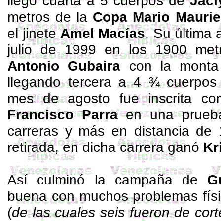
llegó cuarta a 5 cuerpos de
Jacl
metros de la
Copa Mario
Maurie
el jinete
Amel
Macías
. Su última 
julio de 1999 en los 1900 me
Antonio
Gubaira
con la mont
llegando tercera a 4 ¾ cuerpo
mes de agosto fue inscrita c
Francisco Parra
en una prueb
carreras y más en distancia de 
retirada, en dicha carrera ganó
Kr
Así culminó la campaña de
G
buena con muchos problemas físic
(
de las cuales seis fueron de cort