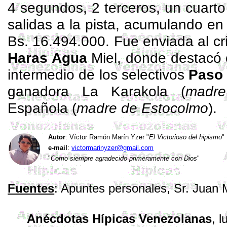
4 segundos, 2 terceros, un cuarto
salidas a la pista, acumulando en
Bs. 16.494.000. Fue enviada al cri
Haras Agua
Miel, donde destacó
intermedio de los selectivos
Paso 
ganadora La
Karakola
(
madr
Española (
madre de Estocolmo
).
Autor
: Víctor Ramón Marín
Yzer
"
El Victorioso del hipismo
"
e-mail
:
victormarinyzer@gmail.com
"
Como siempre agradecido primeramente con Dios
"
Fuentes
: Apuntes personales, Sr. Juan
Anécdotas Hípicas Venezolanas
,
l