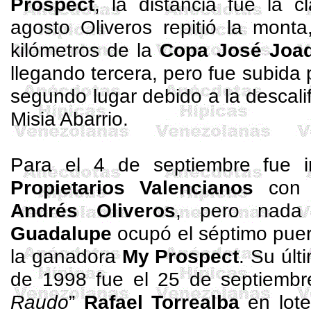
Prospect
, la distancia fue la c
agosto Oliveros repitió la mont
kilómetros de la
Copa José Joaq
llegando tercera, pero fue subida 
segundo lugar debido a la descali
Misia
Abarrio
.
Para el 4 de septiembre fue i
Propietarios Valencianos
con 
Andrés Oliveros
, pero nada
Guadalupe
ocupó el séptimo puert
la ganadora
My
Prospect
. Su últ
de 1998 fue el 25 de septiembr
Raudo
”
Rafael Torrealba
en lote