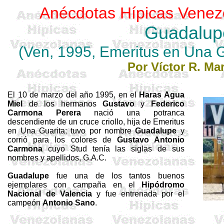
Anécdotas Hípicas Venez
Guadalup
(Ven, 1995,
Emeritus
en Una
G
Por Víctor R. Mar
El 10 de marzo del año 1995, en el
Haras Agua
Miel
de los hermanos
Gustavo
y
Federico
Carmona Perera
nació una potranca
descendiente de un cruce criollo, hija de
Emeritus
en Una
Guarita
; tuvo por nombre
Guadalupe
y
corrió para los colores de
Gustavo Antonio
Carmona
cuyo Stud tenía las siglas de sus
nombres y apellidos, G.A.C.
Guadalupe
fue una de los tantos buenos
ejemplares con campaña en el
Hipódromo
Nacional de Valencia
y fue entrenada por el
campeón
Antonio Sano
.