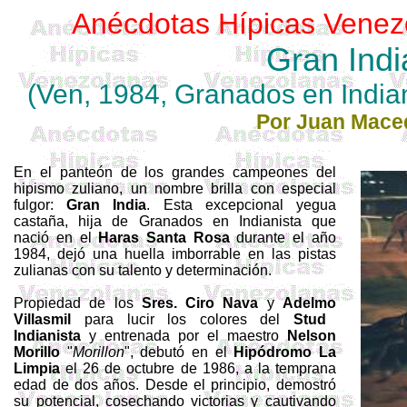
Anécdotas Hípicas Venez
Gran Indi
(Ven, 1984, Granados en India
Por Juan Mace
En el panteón de los grandes campeones del
hipismo zuliano, un nombre brilla con especial
fulgor:
Gran India
. Esta excepcional yegua
castaña, hija de Granados en Indianista que
nació en el
Haras Santa Rosa
durante el año
1984, dejó una huella imborrable en las pistas
zulianas con su talento y determinación.
Propiedad de los
Sres. Ciro Nava
y
Adelmo
Villasmil
para lucir los colores del
Stud
Indianista
y entrenada por el maestro
Nelson
Morillo
"
Morillon
", debutó en el
Hipódromo La
Limpia
el 26 de octubre de 1986, a la temprana
edad de dos años. Desde el principio, demostró
su potencial, cosechando victorias y cautivando