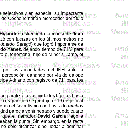
 selectivos y en especial su impactante
o de Coche le harían merecedor del título
Hylander
, estrenando la monta de
Jean
zó con fuerzas en los últimos metros no
 Eduardo
Saragó
) que logró imponerse de
ldo Yánez
, dejando tiempo de 71”2 para
ra el fenomenal hijo de
Miner´s
Lamp
, el
o por las autoridades del INH ante la
sa percepción, ganando por vía de galope
ipe Adriano con registro de 71” para los
e paralizó las actividades hípicas hasta
 reaparición se produjo el 19 de julio al
endo el favoritismo con Ilustrado (
ambos
cidad parecía venir negado y quedó cuarto
o que el narrador
David García
llegó a
leaban la punta. Sin embargo, en la recta
no solo alcanzar sino llegar a dominar