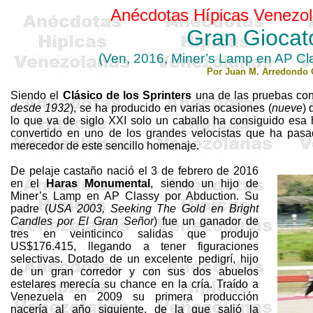
Anécdotas Hípicas Venezol
Gran
Giocat
(Ven, 2016,
Miner’s
Lamp
en AP
Cl
Por Juan M. Arredondo 
Siendo el
Clásico de los Sprinters
una de las pruebas con
desde 1932
), se ha producido en varias ocasiones (
nueve
) 
lo que va de siglo XXI solo un caballo ha
consiguido
esa 
convertido en uno de los grandes velocistas que ha pas
merecedor de este sencillo homenaje.
De pelaje castaño nació el 3 de febrero de 2016
en el
Haras Monumental
, siendo un hijo de
Miner’s
Lamp
en AP
Classy
por
Abduction
. Su
padre (
USA 2003,
Seeking
The
Gold en Bright
Candles
por El Gran Señor
) fue un ganador de
tres en veinticinco salidas que produjo
US$176.415, llegando a tener figuraciones
selectivas. Dotado de un excelente pedigrí, hijo
de un gran corredor y con sus dos abuelos
estelares merecía su chance en la cría. Traído a
Venezuela en 2009 su primera producción
nacería al año siguiente, de la que salió la