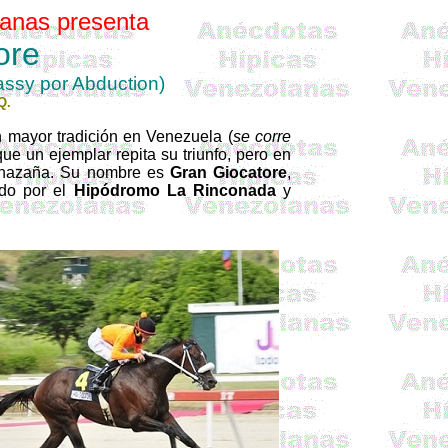
anas presenta
ore
assy
por
Abduction
)
Q.
 mayor tradición en Venezuela (
se corre
que un ejemplar repita su triunfo, pero en
hazaña. Su nombre es
Gran Giocatore
,
ado por el
Hipódromo La Rinconada
y