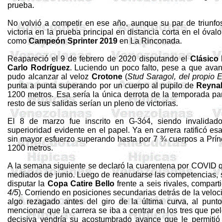
prueba.
No volvió a competir en ese año, aunque su par de triunfos
victoria en la prueba principal en distancia corta en el óval
como
Campeón Sprinter 2019
en La Rinconada.
Reapareció el 9 de febrero de 2020 disputando el
Clásico
Carlo Rodríguez
. Luciendo un poco falto, pese a que avan
pudo alcanzar al veloz
Crotone
(
Stud
Saragol
, del propio
punta a punta superando por un cuerpo al pupilo de
Reyna
1200 metros. Esa sería la única derrota de la temporada pa
resto de sus salidas serían un pleno de victorias.
El 8 de marzo fue inscrito en G-3ó4, siendo invalidad
superioridad evidente en el papel. Ya en carrera ratificó e
sin mayor esfuerzo superando hasta por 7 ¾ cuerpos a Prínc
1200 metros.
A la semana siguiente se declaró la cuarentena por COVID qu
mediados de junio. Luego de reanudarse las competencias, su
disputar la
Copa Catire Bello
frente a seis rivales, comparti
4/5
). Corriendo en posiciones secundarias detrás de la velo
algo rezagado antes del giro de la última curva, al punt
mencionar que la carrera se iba a centrar en los tres que pe
decisiva vendría su acostumbrado avance que le permitió 