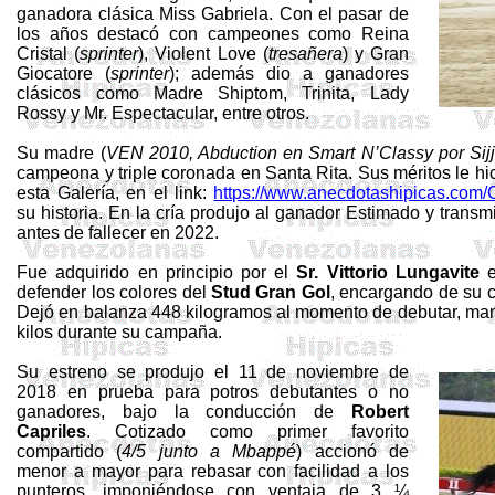
ganadora clásica Miss Gabriela. Con el pasar de
los años destacó con campeones como Reina
Cristal (
sprinter
),
Violent
Love
(
tresañera
) y Gran
Giocatore
(
sprinter
); además dio a ganadores
clásicos como Madre
Shiptom
, Trinita, Lady
Rossy
y Mr. Espectacular, entre otros.
Su madre (
VEN 2010,
Abduction
en Smart
N’Classy
por
Sij
campeona y triple coronada en Santa Rita. Sus méritos le hi
esta Galería, en el link:
https://www.anecdotashipicas.com/
su historia. En la cría produjo al ganador Estimado y trans
antes de fallecer en 2022.
Fue adquirido en principio por el
Sr. Vittorio
Lungavite
e
defender los colores del
Stud Gran Gol
, encargando de su 
Dejó en balanza 448 kilogramos al momento de debutar, man
kilos durante su campaña.
Su estreno se produjo el 11 de noviembre de
2018 en prueba para potros debutantes o no
ganadores, bajo la conducción de
Robert
Capriles
. Cotizado como primer favorito
compartido (
4/5 junto a
Mbappé
) accionó de
menor a mayor para rebasar con facilidad a los
punteros, imponiéndose con ventaja de 3 ¼