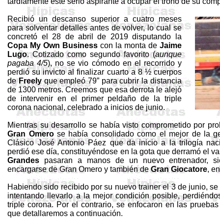
tardíamente este serio aspirante a ocupar el trono de su co
Recibió un descanso superior a cuatro meses
para solventar detalles antes de volver, lo cual se
concretó el 28 de abril de 2019 disputando la
Copa
My
Own
Business
con la monta de
Jaime
Lugo
. Cotizado como segundo favorito (
aunque
pagaba 4/5
), no se vio cómodo en el recorrido y
perdió su invicto al finalizar cuarto a 8 ½ cuerpos
de
Freely
que empleó 79” para cubrir la distancia
de 1300 metros. Creemos que esa derrota le alejó
de intervenir en el primer peldaño de la triple
corona nacional, celebrado a inicios de junio.
Mientras su desarrollo se había visto comprometido por pr
Gran Omero
se había consolidado como el mejor de la gen
Clásico José Antonio Páez que da inicio a la trilogía n
perdió ese día, constituyéndose en la gota que derramó el v
Grandes
pasaran a manos de un nuevo entrenador, s
encargarse de Gran Omero y también de
Gran
Giocatore
, en
Habiendo sido recibido por su nuevo
trainer
el 3 de junio, se
intentando llevarlo a la mejor condición posible, perdiénd
triple corona. Por el contrario, se enfocaron en las pruebas
que detallaremos a continuación.