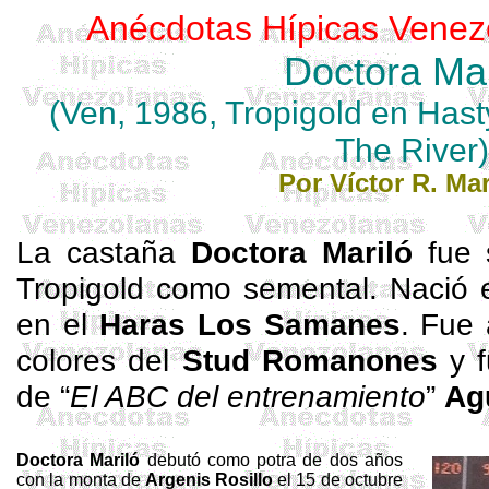
Anécdotas Hípicas Venez
Doctora
Mar
(
Ven
, 1986,
Tropigold
en
Hast
The River)
Por Víctor R. Mar
La castaña
Doctora
Mariló
fue 
Tropigold
como semental. Nació 
en el
Haras Los Samanes
. Fue 
colores del
Stud
Romanones
y f
de “
El ABC del entrenamiento
”
Ag
Doctora
Mariló
debutó como potra de dos años
con la monta de
Argenis Rosillo
el 15 de octubre