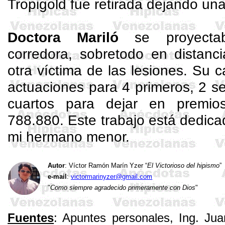
Tropigold
fue retirada dejando una
Doctora
Mariló
se proyecta
corredora, sobretodo en distanci
otra víctima de las lesiones. Su
actuaciones para 4 primeros, 2 s
cuartos para dejar en premio
788.880. Este trabajo está dedic
mi hermano menor.
Autor
: Víctor Ramón Marín
Yzer
“
El Victorioso del hipismo
”
e-mail
:
victormarinyzer@gmail.com
"
Como siempre agradecido primeramente con Dios
"
Fuentes
: Apuntes personales, Ing. Ju