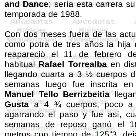
and Dance
; sería esta carrera s
temporada de 1988.
Con dos meses fuera de las actu
como potra de tres años la hij
reapareció el 11 de febrero d
habitual
Rafael Torrealba
en dis
llegando cuarta a 3 ½ cuerpos 
semanas luego fue inscrita en
Manuel Tello
Berrizbeitia
llega
Gusta
a 4 ¾ cuerpos, poco a p
agarrando el paso y fue así, c
semanas de reposo ganó el 
metros con tiempo de 125”3, de