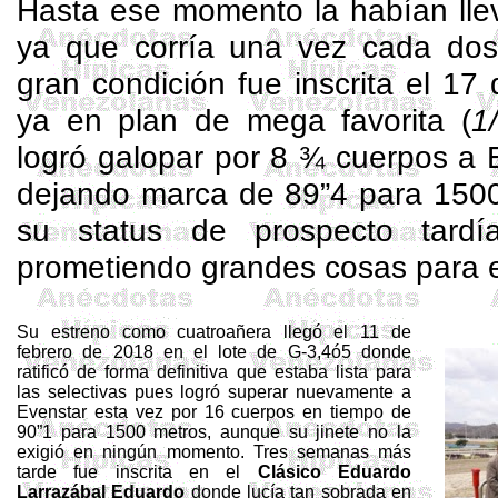
Hasta ese momento la habían ll
ya que corría una vez cada dos
gran condición fue inscrita el 1
ya en plan de mega favorita (
1
logró galopar por 8 ¾ cuerpos a
dejando marca de 89”4 para 1500
su status de prospecto tardí
prometiendo grandes cosas para e
Su estreno como
cuatroañera
llegó el 11 de
febrero de 2018 en el lote de G-3,4ó5 donde
ratificó de forma definitiva que estaba lista para
las selectivas pues logró superar nuevamente a
Evenstar
esta vez por 16 cuerpos en tiempo de
90”1 para 1500 metros, aunque su jinete no la
exigió en ningún momento. Tres semanas más
tarde fue inscrita en el
Clásico Eduardo
Larrazábal Eduardo
donde lucía tan sobrada en