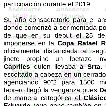
participación durante el 2019.
Su año consagratorio para el ans
donde comenzó a ser montada p
de que en su debut el 25 de 
imponerse en la
Copa Rafael R
oficialmente distanciada al se
jinete propinó un foetazo in
Capriles
quien llevaba a
Srta
escoltado a cabeza en un cerrado 
agenciando 90”2 para 1500 me
febrero llegó la venganza pues
D
de manera categórica el
Clásic
Eduardo
(
que ganó también en 