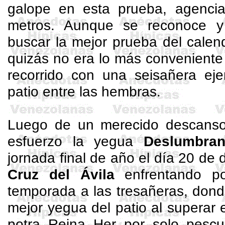
galope en esta prueba, agenci
metros. Aunque se reconoce y 
buscar la mejor prueba del cale
quizás no era lo más conveniente i
recorrido con una
seisañera
eje
patio entre las hembras.
Luego de un merecido descanso
esfuerzo la yegua
Deslumbran
jornada final de año el día 20 de 
Cruz del Ávila
enfrentando po
temporada a las
tresañeras
, don
mejor yegua del patio al superar e
potra Reina
Her
por solo pescu