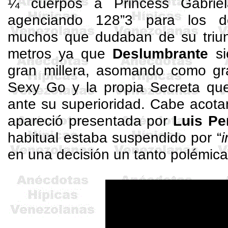
¼ cuerpos a
Princess
Gabriel
agenciando 128”3 para los do
muchos que dudaban de su triunf
metros ya que
Deslumbrante
si
gran
millera
, asomando como g
Sexy
Go
y la propia Secreta qu
ante su superioridad. Cabe acota
apareció presentada por
Luis Pe
habitual estaba suspendido por “
i
en una decisión un tanto polémica