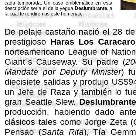
cada temporada. Un caso emblemático en esta
descripción sería el de la yegua
Deslumbrante
, a
la cual le rendiremos este homenaje.
De pelaje castaño nació el 28 de
prestigioso
Haras Los
Caracaro
norteamericano League of
Natio
Giant´s
Causeway
. Su padre (
20
Mandate por
Deputy
Minister
) f
diecisiete salidas y produjo US$
un Jefe de Raza y también lo fue
gran Seattle
Slew
.
Deslumbrant
producción, habiendo dado ant
clásicos tales como Jorge Zeta (
Pensao
(
Santa Rita
), Tía
Gemm