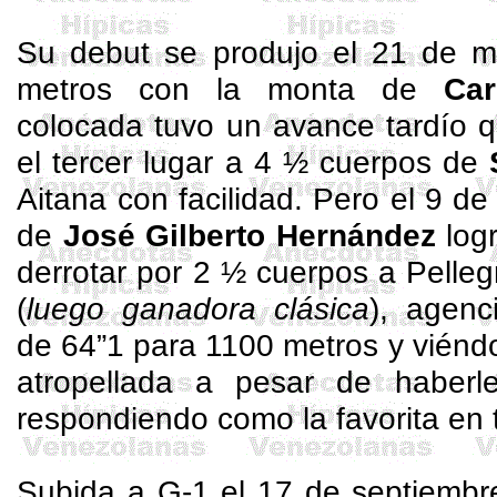
Su debut se produjo el 21 de 
metros con la monta de
Car
colocada tuvo un avance tardío q
el tercer lugar a 4 ½ cuerpos de
Aitana con facilidad. Pero el 9 d
de
José Gilberto Hernández
logr
derrotar por 2 ½ cuerpos a
Pelleg
(
luego ganadora clásica
), agenc
de 64”1 para 1100 metros y viénd
atropellada a pesar de haberle
respondiendo como la favorita en t
Subida a G-1 el 17 de septiembre