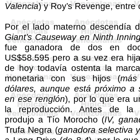
Valencia
) y
Roy’s
Revenge
, entre 
Por el lado materno descendía d
Giant’s
Causeway
en
Ninth
Innin
fue ganadora de dos en doc
US$58.595 pero a su vez era hija 
de hoy todavía ostenta la marc
monetaria con sus hijos (
más
dólares, aunque está próximo a
en ese renglón
), por lo que era 
la reproducción. Antes de l
produjo a Tío Morocho (
IV, gana
Trufa Negra (
ganadora selectiva y