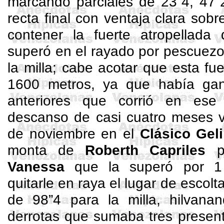
marcando parciales de 23”4, 47”
recta final con ventaja clara sobr
contener la fuerte atropellad
superó en el rayado por pescuezo
la milla; cabe acotar que esta fu
1600 metros, ya que había gan
anteriores que corrió en ese
descanso de casi cuatro meses vo
de noviembre en el
Clásico
Geli
monta de
Roberth
Capriles
p
Vanessa
que la superó por 1
quitarle en raya el lugar de escolt
de 98”4 para la milla, hilvan
derrotas que sumaba tres present