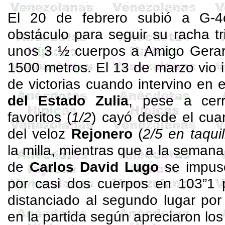
El 20 de febrero subió a G-4
obstáculo para seguir su racha tr
unos 3 ½ cuerpos a Amigo Gera
1500 metros. El 13 de marzo vio 
de victorias cuando intervino en 
del Estado Zulia
, pese a cer
favoritos (
1/2
) cayó desde el cua
del veloz
Rejonero
(
2/5 en taquil
la milla, mientras que a la semana
de
Carlos David Lugo
se impus
por casi dos cuerpos en 103”1 p
distanciado al segundo lugar por
en la partida según apreciaron lo