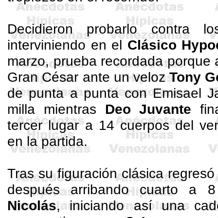
Decidieron probarlo contra l
interviniendo en el
Clásico
Hypoc
marzo, prueba recordada porque all
Gran César ante un veloz
Tony
G
de punta a punta con
Emisael
Ja
milla mientras
Deo Juvante
fin
tercer lugar a 14 cuerpos del ve
en la partida.
Tras su figuración clásica regres
después arribando cuarto a
Nicolás
, iniciando así una ca