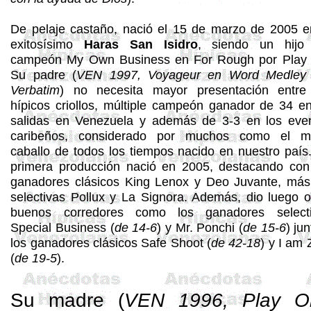
De pelaje castaño, nació el 15 de marzo de 2005 e
exitosísimo
Haras San Isidro
, siendo un hijo
campeón
My
Own
Business en
For
Rough por Pla
Su padre (
VEN 1997,
Voyageur
en Word
Medley
Verbatim
) no necesita mayor presentación entre
hípicos criollos, múltiple campeón ganador de 34 e
salidas en Venezuela y además de 3-3 en los eve
caribeños, considerado por muchos como el m
caballo de todos los tiempos nacido en nuestro país
primera producción nació en 2005, destacando con
ganadores clásicos King
Lenox
y Deo
Juvante
, más
selectivas
Pollux
y La
Signora
. Además, dio luego o
buenos corredores como los ganadores select
Special
Business (
de 14-6
) y Mr.
Ponchi
(
de 15-6
) ju
los ganadores clásicos
Safe
Shoot
(
de 42-18
) y I am 
(
de 19-5
).
Su madre (
VEN 1996, Play
O