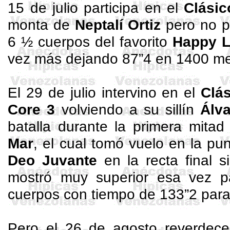
15 de julio participa en el
Clásic
monta de
Neptalí
Ortiz
pero no p
6 ½ cuerpos del favorito
Happy
L
vez más dejando 87”4 en 1400 me
El 29 de julio intervino en el
Clá
Core 3
volviendo a su sillín
Álv
batalla durante la primera mitad
Mar
, el cual tomó vuelo en la p
Deo Juvante
en la recta final s
mostró muy superior esa vez p
cuerpos con tiempo de 133”2 para 
Pero el 26 de agosto reverdecer