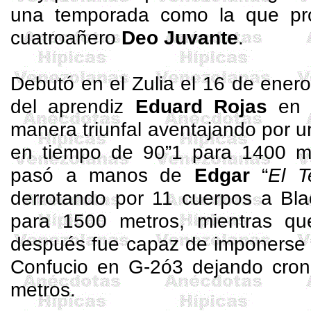
una temporada como la que pron
cuatroañero
Deo
Juvante
.
Debutó en el Zulia el 16 de ener
del aprendiz
Eduard
Rojas
en G
manera triunfal aventajando por 
en tiempo de 90”1 para 1400 me
pasó a manos de
Edgar
“
El T
derrotando por 11 cuerpos a Bl
para 1500 metros, mientras qu
después fue capaz de imponerse 
Confucio en G-2ó3 dejando cro
metros.