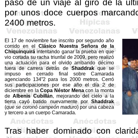
pasó de un viaje al giro de la últ
por unos doce cuerpos marcando 
2400 metros.
El 17 de noviembre fue inscrito por segundo año
corrido en el
Clásico Nuestra Señora de la
Chiquinquirá
intentando ganar la prueba en que
vio cortada su racha triunfal de 2009, pero realizó
una actuación para el olvido arribando décimo
fuera de carrera detrás de
Shaddrak
que se
impuso en cerrado final sobre Camarada
agenciando 134”2 para los 2000 metros. Cerró
sus participaciones por ese año el día 2 de
diciembre en la
Copa Néstor Mena
con la monta
de
Albenis
Cubillán
, mejorando del cielo a la
tierra cayó batido nuevamente por
Shaddrak
(
que se coronó campeón maduro
) por una cabeza
y tercero a un cuerpo Camarada.
Tras haber dominado con clarida