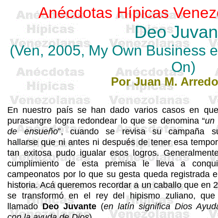
Anécdotas Hípicas Venez
Deo
Juvan
(
Ven
, 2005, My Own Business
e
On)
Por Juan M. Arred
En nuestro país se han dado varios casos en qu
purasangre logra redondear lo que se denomina “
un
de ensueño
”, cuando se revisa su campaña su
hallarse que ni antes ni después de tener esa tempo
tan exitosa pudo igualar esos logros. Generalmente
cumplimiento de esta premisa le lleva a conqui
campeonatos por lo que su gesta queda registrada e
historia. Acá queremos recordar a un caballo que en 
se transformó en el rey del hipismo zuliano, que
llamado
Deo Juvante
(
en latín significa Dios Ayud
con la ayuda de Dios
).