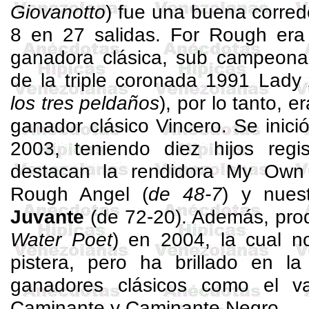
Giovanotto
) fue una buena corred
8 en 27 salidas.
For
Rough era 
ganadora clásica, sub campeona t
de la triple coronada 1991 Lady
los tres peldaños
), por lo tanto, 
ganador clásico
Vincero
. Se inici
2003, teniendo diez hijos regi
destacan la rendidora
My
Own
Rough
Angel
(
de 48-7
) y nue
Juvante
(de 72-20). Además, pro
Water
Poet
) en 2004, la cual 
pistera, pero ha brillado en la
ganadores clásicos como el va
Caminante y Caminante Negro.