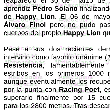
reapareció el 30 de marzo de
aprendiz
Pedro Solano
finalizan
de
Happy
Lion
. El 06 de may
Álvaro
Finol
pero no pudo pasa
cuerpos del propio
Happy
Lion
que
Pese a sus dos recientes der
intervino como favorito unánime (
Resistencia
, lamentablemente 
estribos en los primeros 1000 m
aunque eventualmente los recuper
por la punta con
Racing
Poet
, é
superarlo finalmente por 15 c
para los 2800 metros. Tras desca