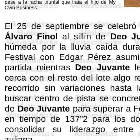
pese a la racha triunfal que traía el hijo de
My
Own
Business.
El 25 de septiembre se celebró 
Álvaro
Finol
al sillín de
Deo Ju
húmeda por la lluvia caída duran
Festival con Edgar Pérez asumió
partida mientras
Deo Juvante
le
cerca con el resto del lote algo 
recorrido sin variaciones hasta 
buscar centro de pista se concre
de
Deo Juvante
para superar a F
en tiempo de 137”2 para los dos
consolidar su liderazgo entre
zuliana.