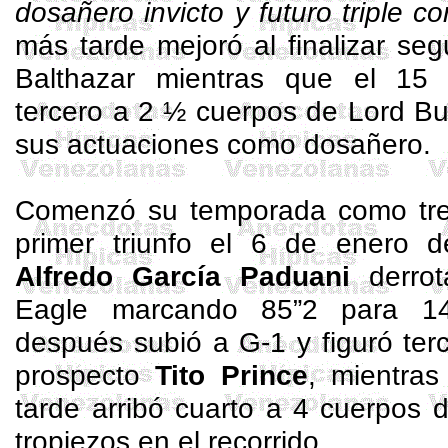
dosañero invicto y futuro triple c
más tarde mejoró al finalizar s
Balthazar
mientras que el 15 d
tercero a 2 ½ cuerpos de Lord
Bu
sus actuaciones como
dosañero
.
Comenzó su temporada como tre
primer triunfo el 6 de enero 
Alfredo García Paduani
derrot
Eagle marcando 85”2 para 1
después subió a G-1 y figuró ter
prospecto
Tito Prince
, mientra
tarde arribó cuarto a 4 cuerpos
tropiezos en el recorrido.